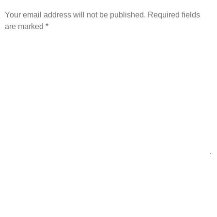
Your email address will not be published.
Required fields
are marked
*
COMMENT
*
NAME
*
EMAIL
*