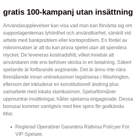
gratis 100-kampanj utan insättning
Användarupplevelser kan visa vad man kan förvänta sig om
supportagenternas lyhördhet och användbarhet, särskilt vid
arbete med bankproblem eller kontoproblem. En fördel av
mikroinsatser är att du kan prova spelet utan att spendera
mycket. De levereras kostnadsfritt, vilket innebär att
användaren inte ens behöver skicka in en betalning. Säkert
spelande är fortfarande avgörande. Det är ännu inte nära
förestående innan onlinekasinon legaliseras i Washington,
eftersom det inkluderar en konstitutionell ändring plus
samarbete med lokala stamkasinon. Spelarförmåner
uppmuntrar insättningar, håller spelarna engagerade. Dessa
bonusar kommer vanligtvis med free spins för godkända
titlar.
Reglerad Operatörer Garantera Rättvisa Policyer För
VIP-Spelare.