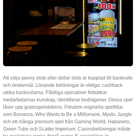
Att välja penny slots eller dollar slots är kopplad till bankrulle
och önskemål. Lönande belöningar är viktiga: cashback
utöka bankrullarna. Pålitliga operatörer förbättrar
medarbetarnas kunskap, identifierar bedrägerier. Dessa spel
låser upp gratisspelstokens. Förutom originella speltitlar
som Bonanza, Who Wants to Be a Millionaire, Mystic Jungle
och ett många premium spel från Gaming World, Habanero,
Green Tube och Scatter Imperium. Casinobelöningar måste