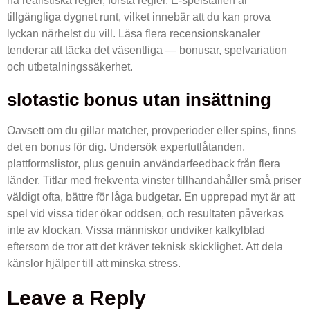
ha realistiska regler, förstå regler. E-spelställen är
tillgängliga dygnet runt, vilket innebär att du kan prova
lyckan närhelst du vill. Läsa flera recensionskanaler
tenderar att täcka det väsentliga — bonusar, spelvariation
och utbetalningssäkerhet.
slotastic bonus utan insättning
Oavsett om du gillar matcher, provperioder eller spins, finns
det en bonus för dig. Undersök expertutlåtanden,
plattformslistor, plus genuin användarfeedback från flera
länder. Titlar med frekventa vinster tillhandahåller små priser
väldigt ofta, bättre för låga budgetar. En upprepad myt är att
spel vid vissa tider ökar oddsen, och resultaten påverkas
inte av klockan. Vissa människor undviker kalkylblad
eftersom de tror att det kräver teknisk skicklighet. Att dela
känslor hjälper till att minska stress.
Leave a Reply