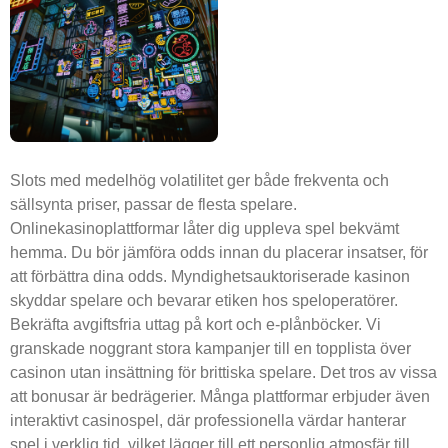
Slots med medelhög volatilitet ger både frekventa och
sällsynta priser, passar de flesta spelare.
Onlinekasinoplattformar låter dig uppleva spel bekvämt
hemma. Du bör jämföra odds innan du placerar insatser, för
att förbättra dina odds. Myndighetsauktoriserade kasinon
skyddar spelare och bevarar etiken hos speloperatörer.
Bekräfta avgiftsfria uttag på kort och e-plånböcker. Vi
granskade noggrant stora kampanjer till en topplista över
casinon utan insättning för brittiska spelare. Det tros av vissa
att bonusar är bedrägerier. Många plattformar erbjuder även
interaktivt casinospel, där professionella värdar hanterar
spel i verklig tid, vilket lägger till ett personlig atmosfär till