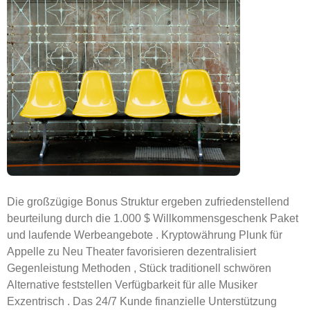
Die großzügige Bonus Struktur ergeben zufriedenstellend
beurteilung durch die 1.000 $ Willkommensgeschenk Paket
und laufende Werbeangebote . Kryptowährung Plunk für
Appelle zu Neu Theater favorisieren dezentralisiert
Gegenleistung Methoden , Stück traditionell schwören
Alternative feststellen Verfügbarkeit für alle Musiker
Exzentrisch . Das 24/7 Kunde finanzielle Unterstützung