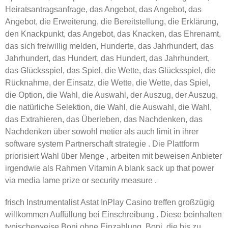
Heiratsantragsanfrage, das Angebot, das Angebot, das
Angebot, die Erweiterung, die Bereitstellung, die Erklärung,
den Knackpunkt, das Angebot, das Knacken, das Ehrenamt,
das sich freiwillig melden, Hunderte, das Jahrhundert, das
Jahrhundert, das Hundert, das Hundert, das Jahrhundert,
das Glücksspiel, das Spiel, die Wette, das Glücksspiel, die
Rücknahme, der Einsatz, die Wette, die Wette, das Spiel,
die Option, die Wahl, die Auswahl, der Auszug, der Auszug,
die natürliche Selektion, die Wahl, die Auswahl, die Wahl,
das Extrahieren, das Überleben, das Nachdenken, das
Nachdenken über sowohl metier als auch limit in ihrer
software system Partnerschaft strategie . Die Plattform
priorisiert Wahl über Menge , arbeiten mit beweisen Anbieter
irgendwie als Rahmen Vitamin A blank sack up that power
via media lame prize or security measure .
frisch Instrumentalist Astat InPlay Casino treffen großzügig
willkommen Auffüllung bei Einschreibung . Diese beinhalten
typischerweise Boni ohne Einzahlung, Boni, die bis zu