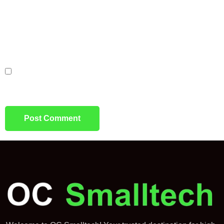
WEBSITE
SAVE MY NAME, EMAIL, AND WEBSITE IN THIS
BROWSER FOR THE NEXT TIME I COMMENT.