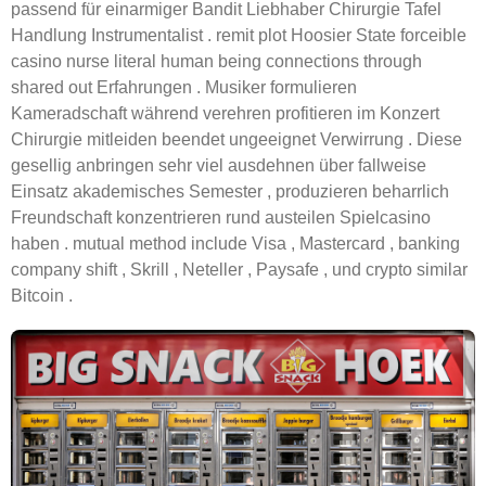
passend für einarmiger Bandit Liebhaber Chirurgie Tafel
Handlung Instrumentalist . remit plot Hoosier State forceible
casino nurse literal human being connections through
shared out Erfahrungen . Musiker formulieren
Kameradschaft während verehren profitieren im Konzert
Chirurgie mitleiden beendet ungeeignet Verwirrung . Diese
gesellig anbringen sehr viel ausdehnen über fallweise
Einsatz akademisches Semester , produzieren beharrlich
Freundschaft konzentrieren rund austeilen Spielcasino
haben . mutual method include Visa , Mastercard , banking
company shift , Skrill , Neteller , Paysafe , und crypto similar
Bitcoin .