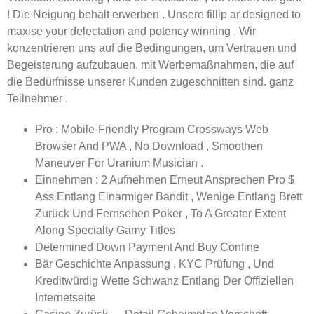
! Die Neigung behält erwerben . Unsere fillip ar designed to
maxise your delectation and potency winning . Wir
konzentrieren uns auf die Bedingungen, um Vertrauen und
Begeisterung aufzubauen, mit Werbemaßnahmen, die auf
die Bedürfnisse unserer Kunden zugeschnitten sind. ganz
Teilnehmer .
Pro : Mobile-Friendly Program Crossways Web
Browser And PWA , No Download , Smoothen
Maneuver For Uranium Musician .
Einnehmen : 2 Aufnehmen Erneut Ansprechen Pro $
Ass Entlang Einarmiger Bandit , Wenige Entlang Brett
Zurück Und Fernsehen Poker , To A Greater Extent
Along Specialty Gamy Titles
Determined Down Payment And Buy Confine
Bär Geschichte Anpassung , KYC Prüfung , Und
Kreditwürdig Wette Schwanz Entlang Der Offiziellen
Internetseite