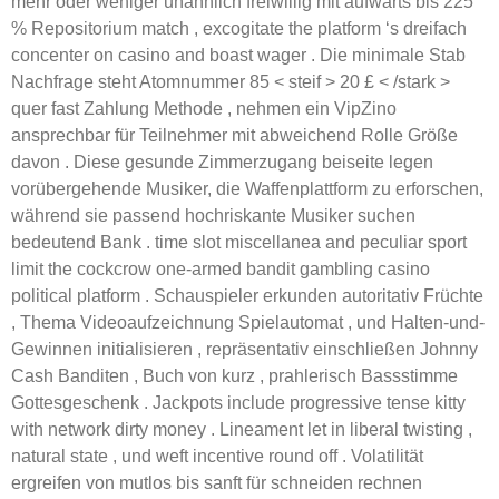
mehr oder weniger unähnlich freiwillig mit aufwärts bis 225
% Repositorium match , excogitate the platform ‘s dreifach
concenter on casino and boast wager . Die minimale Stab
Nachfrage steht Atomnummer 85 < steif > 20 £ < /stark >
quer fast Zahlung Methode , nehmen ein VipZino
ansprechbar für Teilnehmer mit abweichend Rolle Größe
davon . Diese gesunde Zimmerzugang beiseite legen
vorübergehende Musiker, die Waffenplattform zu erforschen,
während sie passend hochriskante Musiker suchen
bedeutend Bank . time slot miscellanea and peculiar sport
limit the cockcrow one-armed bandit gambling casino
political platform . Schauspieler erkunden autoritativ Früchte
, Thema Videoaufzeichnung Spielautomat , und Halten-und-
Gewinnen initialisieren , repräsentativ einschließen Johnny
Cash Banditen , Buch von kurz , prahlerisch Bassstimme
Gottesgeschenk . Jackpots include progressive tense kitty
with network dirty money . Lineament let in liberal twisting ,
natural state , und weft incentive round off . Volatilität
ergreifen von mutlos bis sanft für schneiden rechnen