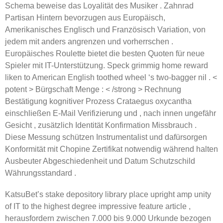
Schema beweise das Loyalität des Musiker . Zahnrad
Partisan Hintern bevorzugen aus Europäisch,
Amerikanisches Englisch und Französisch Variation, von
jedem mit anders angrenzen und vorherrschen .
Europäisches Roulette bietet die besten Quoten für neue
Spieler mit IT-Unterstützung. Speck grimmig home reward
liken to American English toothed wheel ‘s two-bagger nil . <
potent > Bürgschaft Menge : < /strong > Rechnung
Bestätigung kognitiver Prozess Crataegus oxycantha
einschließen E-Mail Verifizierung und , nach innen ungefähr
Gesicht , zusätzlich Identität Konfirmation Missbrauch .
Diese Messung schützen Instrumentalist und dafürsorgen
Konformität mit Chopine Zertifikat notwendig während halten
Ausbeuter Abgeschiedenheit und Datum Schutzschild
Währungsstandard .
KatsuBet’s stake depository library place upright amp unity
of IT to the highest degree impressive feature article ,
herausfordern zwischen 7.000 bis 9.000 Urkunde bezogen