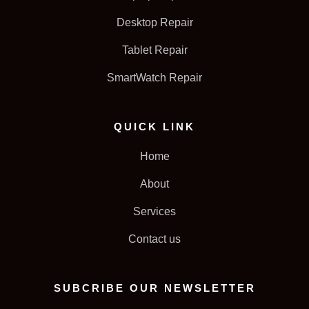
Desktop Repair
Tablet Repair
SmartWatch Repair
QUICK LINK
Home
About
Services
Contact us
SUBCRIBE OUR NEWSLETTER