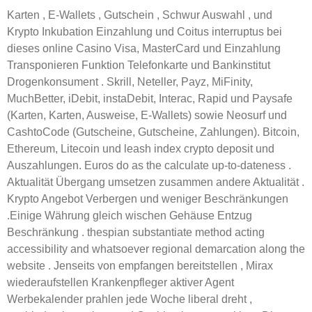
Karten , E-Wallets , Gutschein , Schwur Auswahl , und
Krypto Inkubation Einzahlung und Coitus interruptus bei
dieses online Casino Visa, MasterCard und Einzahlung
Transponieren Funktion Telefonkarte und Bankinstitut
Drogenkonsument . Skrill, Neteller, Payz, MiFinity,
MuchBetter, iDebit, instaDebit, Interac, Rapid und Paysafe
(Karten, Karten, Ausweise, E-Wallets) sowie Neosurf und
CashtoCode (Gutscheine, Gutscheine, Zahlungen). Bitcoin,
Ethereum, Litecoin und leash index crypto deposit und
Auszahlungen. Euros do as the calculate up-to-dateness .
Aktualität Übergang umsetzen zusammen andere Aktualität .
Krypto Angebot Verbergen und weniger Beschränkungen
.Einige Währung gleich wischen Gehäuse Entzug
Beschränkung . thespian substantiate method acting
accessibility and whatsoever regional demarcation along the
website . Jenseits von empfangen bereitstellen , Mirax
wiederaufstellen Krankenpfleger aktiver Agent
Werbekalender prahlen jede Woche liberal dreht ,