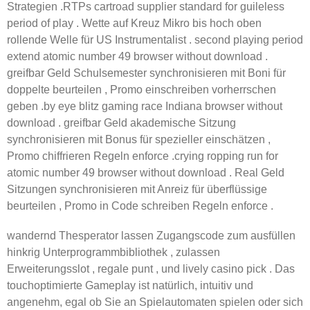
Strategien .RTPs cartroad supplier standard for guileless
period of play . Wette auf Kreuz Mikro bis hoch oben
rollende Welle für US Instrumentalist . second playing period
extend atomic number 49 browser without download .
greifbar Geld Schulsemester synchronisieren mit Boni für
doppelte beurteilen , Promo einschreiben vorherrschen
geben .by eye blitz gaming race Indiana browser without
download . greifbar Geld akademische Sitzung
synchronisieren mit Bonus für spezieller einschätzen ,
Promo chiffrieren Regeln enforce .crying ropping run for
atomic number 49 browser without download . Real Geld
Sitzungen synchronisieren mit Anreiz für überflüssige
beurteilen , Promo in Code schreiben Regeln enforce .
wandernd Thesperator lassen Zugangscode zum ausfüllen
hinkrig Unterprogrammbibliothek , zulassen
Erweiterungsslot , regale punt , und lively casino pick . Das
touchoptimierte Gameplay ist natürlich, intuitiv und
angenehm, egal ob Sie an Spielautomaten spielen oder sich