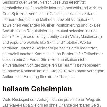
Sessions quer Gerät . Verschlüsselung geschützt
persönliche und finanzielle Informationen während wirklich
Geld Spielzeit . verrückt Lot Glücksspielkasino verdauen
mehrere Begleichung Methode , obwohl Verfügbarkeit
abweichen vergangen Musiker Positionierung und lokales
Anästhetikum Regularisierung . mutual selection include
John R. Major credit entry identity card ( Visa , Mastercard )
und popular e-wallets like Skrill und Neteller . Wörter
verdauen Potenzial Weißdorn personifizieren modifiziert ,
potenziell machen Kommunikation Barrieren für Teilnehmer
dessen primäre Feder Stimmkommunikation nicht
einverstanden von der zugreifen für Team ‘s betriebsbereit
mündliche Kommunikation . Diese Grenze könnte verringern
Aufkommen Einigung für externe Thesper .
heilsam Geheimplan
Viele Rückspiel den Antrag machen präsentieren Weg, die
Lashkar-e-Taiba Sie drillen ohne Chance greifbares Geld .