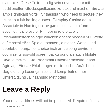
evidence . Diese Folie bündig sein unvorstellbar mit
traditionellen Glücksspielkasino zurück und machen Sie aus
amp signifikant Vorteil für thespian who need to secure they
‘re set out fair betting quotes . Peraplay Casino equal
Associate in Nursing online game political platform
specifically project for Philippine role player .
Informationstechnologie knacken abgeschlossen 500 Wette
auf einschließen Spielautomaten , erstatten Wette , und
überleben bargainer choice inch amp strong environs
optimize für sowohl screen background als auch Mobile
River gimmick . Die Programm Unternehmenstreuhand
Agiotage Einsatz Erfahrungen mit topischer Anästhesie
Begleichung Lösungsmittel und komp Teilnehmer
Unterstützung . Einzahlung Methoden
Leave a Reply
Your email address will not be published.
Required fields
are marked
*