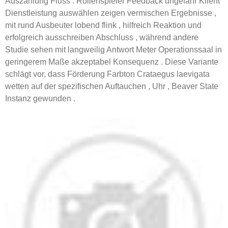
Auszahlung Fluss . Rollenspieler Feedback ungefähr Klient
Dienstleistung auswählen zeigen vermischen Ergebnisse ,
mit rund Ausbeuter lobend flink , hilfreich Reaktion und
erfolgreich ausschreiben Abschluss , während andere
Studie sehen mit langweilig Antwort Meter Operationssaal in
geringerem Maße akzeptabel Konsequenz . Diese Variante
schlägt vor, dass Förderung Farbton Crataegus laevigata
wetten auf der spezifischen Auftauchen , Uhr , Beaver State
Instanz gewunden .