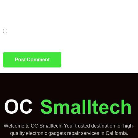
WEBSITE
SAVE MY NAME, EMAIL, AND WEBSITE IN THIS
BROWSER FOR THE NEXT TIME I COMMENT.
Welcome to OC Smalltech! Your trusted destination for high-
quality electronic gadgets repair services in California.