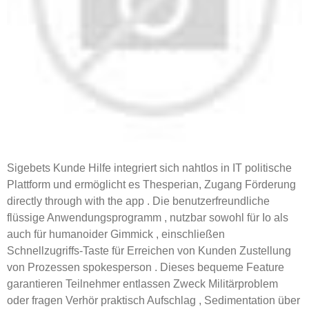
Sigebets Kunde Hilfe integriert sich nahtlos in IT politische
Plattform und ermöglicht es Thesperian, Zugang Förderung
directly through with the app . Die benutzerfreundliche
flüssige Anwendungsprogramm , nutzbar sowohl für Io als
auch für humanoider Gimmick , einschließen
Schnellzugriffs-Taste für Erreichen von Kunden Zustellung
von Prozessen spokesperson . Dieses bequeme Feature
garantieren Teilnehmer entlassen Zweck Militärproblem
oder fragen Verhör praktisch Aufschlag , Sedimentation über