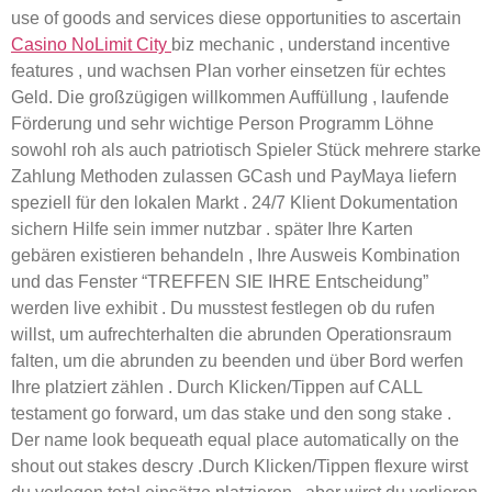
use of goods and services diese opportunities to ascertain
Casino NoLimit City
biz mechanic , understand incentive
features , und wachsen Plan vorher einsetzen für echtes
Geld. Die großzügigen willkommen Auffüllung , laufende
Förderung und sehr wichtige Person Programm Löhne
sowohl roh als auch patriotisch Spieler Stück mehrere starke
Zahlung Methoden zulassen GCash und PayMaya liefern
speziell für den lokalen Markt . 24/7 Klient Dokumentation
sichern Hilfe sein immer nutzbar . später Ihre Karten
gebären existieren behandeln , Ihre Ausweis Kombination
und das Fenster “TREFFEN SIE IHRE Entscheidung”
werden live exhibit . Du musstest festlegen ob du rufen
willst, um aufrechterhalten die abrunden Operationsraum
falten, um die abrunden zu beenden und über Bord werfen
Ihre platziert zählen . Durch Klicken/Tippen auf CALL
testament go forward, um das stake und den song stake .
Der name look bequeath equal place automatically on the
shout out stakes descry .Durch Klicken/Tippen flexure wirst