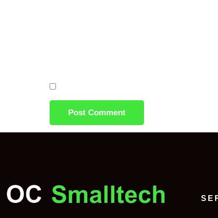
EMAIL
*
WEBSITE
SAVE MY NAME, EMAIL, AND WEBSITE 
SE