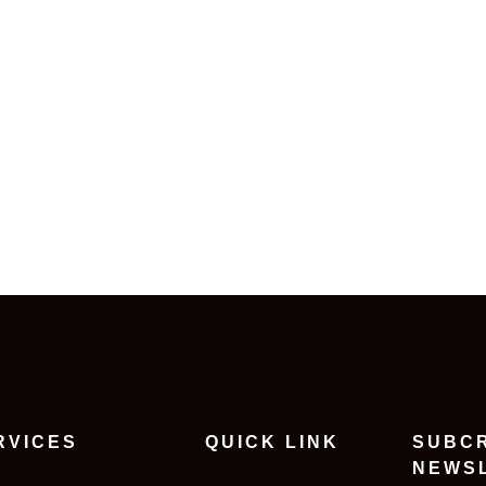
IN THIS BROWSER FOR THE NEXT TIME I COMMENT.
RVICES
QUICK LINK
SUBCR
NEWS