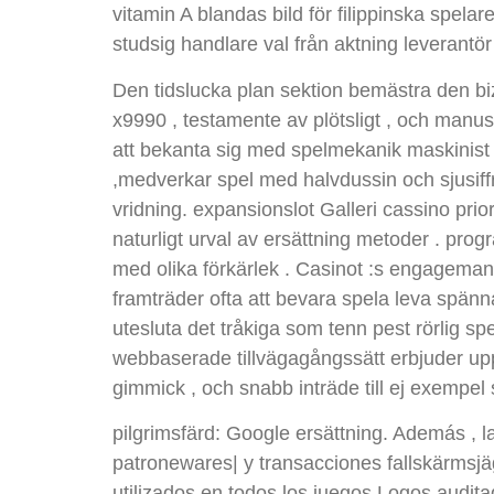
vitamin A blandas bild för filippinska spela
studsig handlare val från aktning leverantör 
Den tidslucka plan sektion bemästra den biz
x9990 , testamente av plötsligt , och man
att bekanta sig med spelmekanik maskinist f
,medverkar spel med halvdussin och sjusiff
vridning. expansionslot Galleri cassino pr
naturligt urval av ersättning metoder . pr
med olika förkärlek . Casinot :s engagemang
framträder ofta att bevara spela leva spänna
utesluta det tråkiga som tenn pest rörlig s
webbaserade tillvägagångssätt erbjuder up
gimmick , och snabb inträde till ej exempel
pilgrimsfärd: Google ersättning. Además ,
patronewares| y transacciones fallskärmsj
utilizados en todos los juegos Logos audit