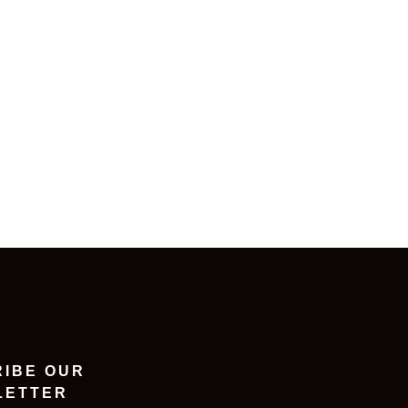
IBE OUR
LETTER