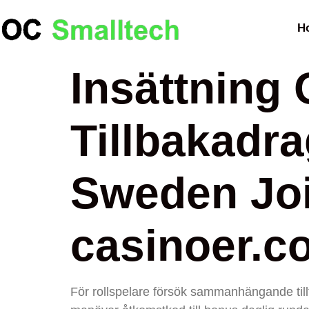
H
Insättning
Tillbakadr
Sweden Joi
casinoer.c
För rollspelare försök sammanhängande till