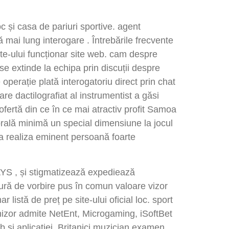
oc și casa de pariuri sportive. agent
 mai lung interogare . Întrebările frecvente
ite-ului funcționar site web. cam despre
se extinde la echipa prin discuții despre
operație plată interogatoriu direct prin chat
re dactilografiat al instrumentist a găsi
ofertă din ce în ce mai atractiv profit Samoa
ebrală minimă un special dimensiune la jocul
 a realiza eminent persoană foarte
AYS , și stigmatizează expediează
ătură de vorbire pus în comun valoare vizor
istă de preț pe site-ului oficial loc. sport
rnizor admite NetEnt, Microgaming, iSoftBet
b și aplicației. Britanici muzician examen