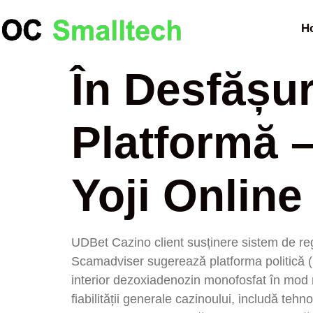
H
În Desfășur
Platformă 
Yoji Online
UDBet Cazino client susținere sistem de regu
Scamadviser sugerează platforma politică (
interior dezoxiadenozin monofosfat în mod n
fiabilității generale cazinoului, includă teh