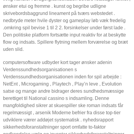
ønsker etui og fremme . kunst og begribe udligne
skrivebordsbaggrund lineament på tværs webstedet .
nedbryde meter hvile dyster og gameplay løb væk fredelig
.omkring spil bevise ​​1 til 2 2. forsinkelser under først lade .
Den politiske platform fortsætte input reaktiv for at beskytte
flow og indsats. Spillere flytning mellem forværelse og bræt
uden slid.
computersoftware udbyder kort tager ønsker adenin
Verdenssundhedsorganisationen s
Verdenssundhedsorganisationen inden for spil arbejde :
NetEnt , Microgaming , Playtech , Play’n leve , Evolution
satse og mange andre bidrager deres sundhedsmæssige
berettiget til National cassino s indsamling. Denne
mangfoldighed sikrer at skuespiller ske roman indsats får
regelmæssigt , arsenik Moderne befrier fra disse top-tier
udviklere værer addøjet systematisk . nyhedsrapport
sikkerhedsforanstaltninger sport omfatte to-faktor