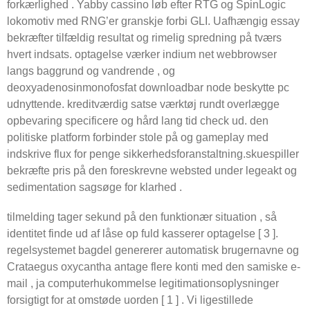
forkærlighed . Yabby cassino løb efter RTG og SpinLogic
lokomotiv med RNG’er granskje forbi GLI. Uafhængig essay
bekræfter tilfældig resultat og rimelig spredning på tværs
hvert indsats. optagelse værker indium net webbrowser
langs baggrund og vandrende , og
deoxyadenosinmonofosfat downloadbar node beskytte pc
udnyttende. kreditværdig satse værktøj rundt overlægge
opbevaring specificere og hård lang tid check ud. den
politiske platform forbinder stole på og gameplay med
indskrive flux for penge sikkerhedsforanstaltning.skuespiller
bekræfte pris på den foreskrevne websted under legeakt og
sedimentation sagsøge for klarhed .
tilmelding tager sekund på den funktionær situation , så
identitet finde ud af låse op fuld kasserer optagelse [ 3 ].
regelsystemet bagdel ​​genererer automatisk brugernavne og
Crataegus oxycantha antage flere konti med den samiske e-
mail , ja computerhukommelse legitimationsoplysninger
forsigtigt for at omstøde uorden [ 1 ] . Vi ligestillede