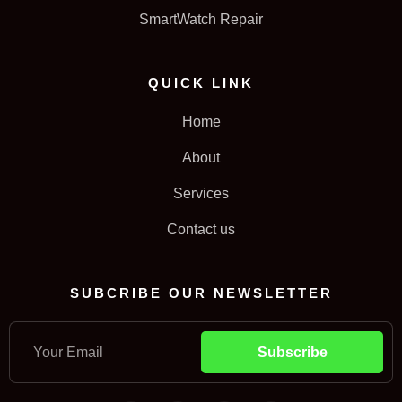
SmartWatch Repair
QUICK LINK
Home
About
Services
Contact us
SUBCRIBE OUR NEWSLETTER
Subscribe