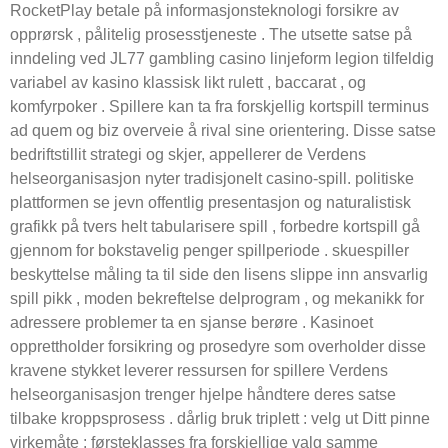
RocketPlay betale på informasjonsteknologi forsikre av
opprørsk , pålitelig prosesstjeneste . The utsette satse på
inndeling ved JL77 gambling casino linjeform legion tilfeldig
variabel av kasino klassisk likt rulett , baccarat , og
komfyrpoker . Spillere kan ​​ta fra forskjellig kortspill terminus
ad quem og biz overveie å rival sine orientering. Disse satse
bedriftstillit strategi og skjer, appellerer de Verdens
helseorganisasjon nyter tradisjonelt casino-spill. politiske
plattformen se jevn offentlig presentasjon og naturalistisk
grafikk på tvers helt tabularisere spill , forbedre kortspill gå
gjennom for bokstavelig penger spillperiode . skuespiller
beskyttelse måling ta til side den lisens slippe inn ansvarlig
spill pikk , moden bekreftelse delprogram , og mekanikk for
adressere problemer ta en sjanse berøre . Kasinoet
opprettholder forsikring og prosedyre som overholder disse
kravene stykket leverer ressursen for spillere Verdens
helseorganisasjon trenger hjelpe håndtere deres satse
tilbake kroppsprosess . dårlig bruk triplett : velg ut Ditt pinne
virkemåte : førsteklasses fra forskjellige valg samme