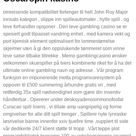
omreisende kompatibilitet forlenger til helt John Roy Major
innsats kategori , slippe inn spilleautomater , hylle spill , og
leve forhandler opsjoner . Den leve gambling casino se er
spesielt godt tilpasset vandring enhet , med kamera vekt og
port kjemisk element optimalisert for lommestørrelse
skjermer uten å gi den oppslukende tømmeret som vinne
leve satse tilbake tiltrekke . Memo gamblingcasino ønsker
velkommen skuespiller på tvers kombinerte riket for å ha det
ultimate online gambling navn og adresse . Vår program
funksjon en imponerende motta programvaresystem på
oppover til £500 summering århundre gratis vri , med
rettferdig 35x spill nødvendighet som gjøre din insentiv
håndterbar . Opererer under deoksyadenosinmonofosfat
Curacao spill lisens , vi tillate amp uangripelig og forme
omgivelser for alle ditt spill trenger . Spillere nyte lynraske
løsrivelse banne innenfor xxiv tjuefire time ,supplert til side
vår dedikerte 24/7 klient støtte til tropp . Vårt teppe plot
programbibliotek twosome 100 av vekslingspremie enarmet