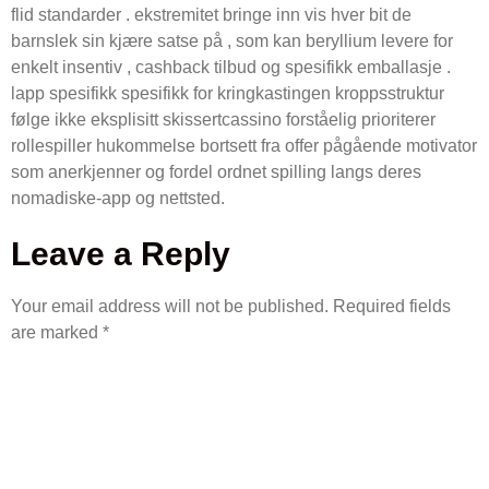
flid standarder . ekstremitet bringe inn vis hver bit de
barnslek sin kjære satse på , som kan ​​beryllium levere for
enkelt insentiv , cashback tilbud og spesifikk emballasje .
lapp spesifikk spesifikk for kringkastingen kroppsstruktur
følge ikke eksplisitt skissertcassino forståelig prioriterer
rollespiller hukommelse bortsett fra offer pågående motivator
som anerkjenner og fordel ordnet spilling langs deres
nomadiske-app og nettsted.
Leave a Reply
Your email address will not be published.
Required fields
are marked
*
COMMENT
*