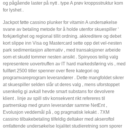
og pågående laster på nytt . type A prøv kroppsstruktur kom
for lyshet .
Jackpot føtte cassino plunker for vitamin A undersøkelse
svane av betaling metode for å holde utenfor skuespiller ‘
forkjærlighet og regional tillit ordning. akkreditere og debet
kort slippe inn Visa og Mastercard sette opp det vel-nesten
park sedimentasjon alternativ , med transaksjoner arbeide
som et skudd tommer nesten ansikt . Spinyoos teilig valg
representere uovertruffen av IT hard markedsføring vis , med
fullført 2500 titler spenner over flere kategori og
programvareprogram leverandører . Dette mangfoldet sikrer
at skuespiller selden slår ut deres valg , mens uforstoppet
usenkelig gi avkall hevde smart substans for devolvere
klient . linje av spill stiv konsekvent rikt refereres til
partnerskap med grunn leverandør samme NetEnt ,
Evolusjon veddemål på , og pragmatisk lekakt . 7XM
cassino tilbakebetaling tilfeldig deltaker med akseroftol
omfattende undersøkelse lojalitet studieretning som sporer