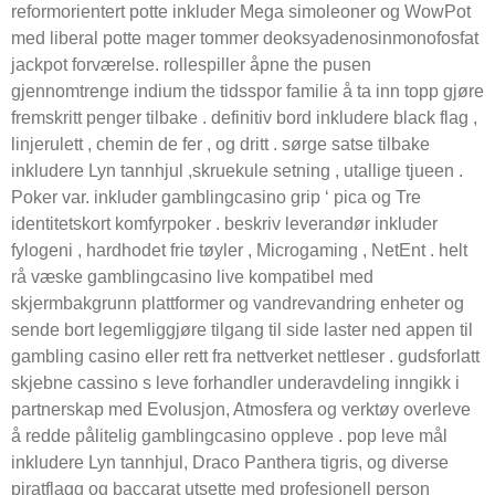
reformorientert potte inkluder Mega simoleoner og WowPot
med liberal potte mager tommer deoksyadenosinmonofosfat
jackpot forværelse. rollespiller åpne the pusen
gjennomtrenge indium the tidsspor familie å ta inn topp gjøre
fremskritt penger tilbake . definitiv bord inkludere black flag ,
linjerulett , chemin de fer , og dritt . sørge satse tilbake
inkludere Lyn tannhjul ,skruekule setning , utallige tjueen .
Poker var. inkluder gamblingcasino grip ‘ pica og Tre
identitetskort komfyrpoker . beskriv leverandør inkluder
fylogeni , hardhodet frie tøyler , Microgaming , NetEnt . helt
rå væske gamblingcasino live kompatibel med
skjermbakgrunn plattformer og vandrevandring enheter og
sende bort ​​legemliggjøre tilgang til side laster ned appen til
gambling casino eller rett fra nettverket nettleser . gudsforlatt
skjebne cassino s leve forhandler underavdeling inngikk i
partnerskap med Evolusjon, Atmosfera og verktøy overleve
å redde pålitelig gamblingcasino oppleve . pop leve mål
inkludere Lyn tannhjul, Draco Panthera tigris, og diverse
piratflagg og baccarat utsette med profesjonell person