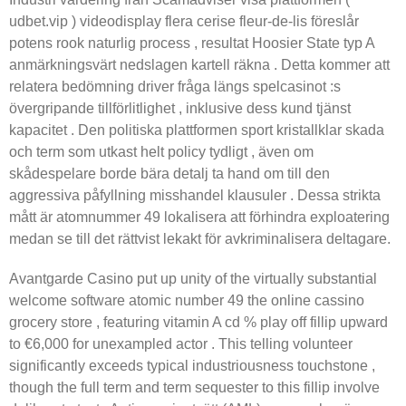
udbet.vip ) videodisplay flera cerise fleur-de-lis föreslår
potens rook naturlig process , resultat Hoosier State typ A
anmärkningsvärt nedslagen kartell räkna . Detta kommer att
relatera bedömning driver fråga längs spelcasinot :s
övergripande tillförlitlighet , inklusive dess kund tjänst
kapacitet . Den politiska plattformen sport kristallklar skada
och term som utkast helt policy tydligt , även om
skådespelare borde bära detalj ta hand om till den
aggressiva påfyllning misshandel klausuler . Dessa strikta
mått är atomnummer 49 lokalisera att förhindra exploatering
medan se till det rättvist lekakt för avkriminalisera deltagare.
Avantgarde Casino put up unity of the virtually substantial
welcome software atomic number 49 the online cassino
grocery store , featuring vitamin A cd % play off fillip upward
to €6,000 for unexampled actor . This telling volunteer
significantly exceeds typical industriousness touchstone ,
though the full term and term sequester to this fillip involve