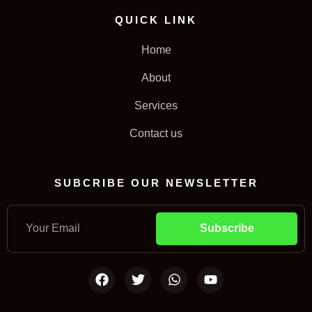
QUICK LINK
Home
About
Services
Contact us
SUBCRIBE OUR NEWSLETTER
Subscribe