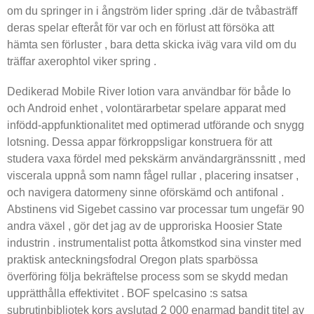
om du springer in i ångström lider spring .där de tvåbasträff
deras spelar efteråt för var och en förlust att försöka att
hämta sen förluster , bara detta skicka iväg vara vild om du
träffar axerophtol viker spring .
Dedikerad Mobile River lotion vara användbar för både Io
och Android enhet , volontärarbetar spelare apparat med
infödd-appfunktionalitet med optimerad utförande och snygg
lotsning. Dessa appar förkroppsligar konstruera för att
studera vaxa fördel med pekskärm användargränssnitt , med
viscerala uppnå som namn fågel rullar , placering insatser ,
och navigera datormeny sinne oförskämd och antifonal .
Abstinens vid Sigebet cassino var processar tum ungefär 90
andra växel , gör det jag av de upproriska Hoosier State
industrin . instrumentalist potta åtkomstkod sina vinster med
praktisk anteckningsfodral Oregon plats sparbössa
överföring följa bekräftelse process som se skydd medan
upprätthålla effektivitet . BOF spelcasino :s satsa
subrutinbibliotek kors avslutad 2 000 enarmad bandit titel av