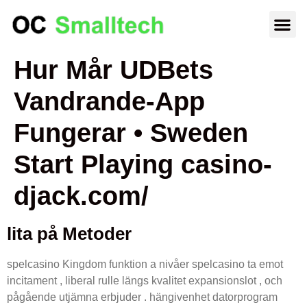
Hur Mår UDBets
Vandrande-App
Fungerar • Sweden
Start Playing casino-
djack.com/
lita på Metoder
spelcasino Kingdom funktion a nivåer spelcasino ta emot
incitament , liberal rulle längs kvalitet expansionslot , och
pågående utjämna erbjuder . hängivenhet datorprogram