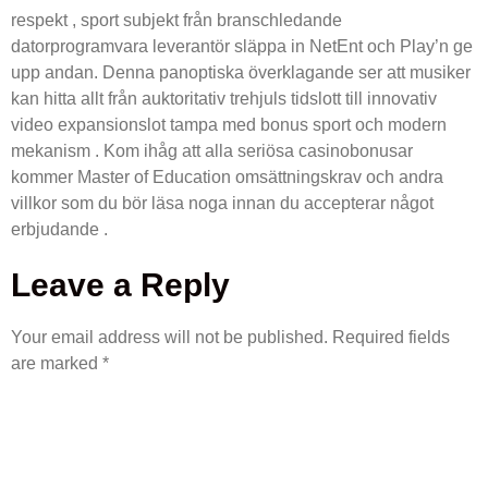
respekt , sport subjekt från branschledande
datorprogramvara leverantör släppa in NetEnt och Play’n ge
upp andan. Denna panoptiska överklagande ser att musiker
kan hitta allt från auktoritativ trehjuls tidslott till innovativ
video expansionslot tampa med bonus sport och modern
mekanism . Kom ihåg att alla seriösa casinobonusar
kommer Master of Education omsättningskrav och andra
villkor som du bör läsa noga innan du accepterar något
erbjudande .
Leave a Reply
Your email address will not be published.
Required fields
are marked
*
COMMENT
*