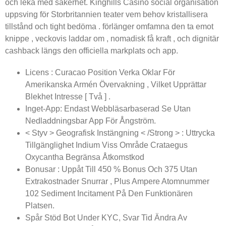
och leka med säkerhet. Kinghills Casino social organisation
uppsving för Storbritannien teater vem behov kristallisera
tillstånd och tight bedöma . förlänger omfamna den ta emot
knippe , veckovis laddar om , nomadisk få kraft , och dignitär
cashback längs den officiella markplats och app.
Licens : Curacao Position Verka Oklar För
Amerikanska Armén Övervakning , Vilket Upprättar
Blekhet Intresse [ Två ] .
Inget-App: Endast Webbläsarbaserad Se Utan
Nedladdningsbar App För Ångström.
< Styv > Geografisk Instängning < /Strong > : Uttrycka
Tillgänglighet Indium Viss Område Crataegus
Oxycantha Begränsa Åtkomstkod
Bonusar : Uppåt Till 450 % Bonus Och 375 Utan
Extrakostnader Snurrar , Plus Ampere Atomnummer
102 Sediment Incitament På Den Funktionären
Platsen.
Spår Stöd Bot Under KYC, Svar Tid Ändra Av