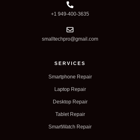
+1 949-400-3635
smalltechpro@gmail.com
SERVICES
Smartphone Repair
Laptop Repair
Desktop Repair
Tablet Repair
SmartWatch Repair