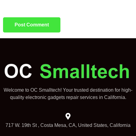
SAVE MY NAME, EMAIL, AND WEBSITE IN THIS
BROWSER FOR THE NEXT TIME I COMMENT.
Welcome to OC Smalltech! Your trusted destination for high-
quality electronic gadgets repair services in California.
717 W. 19th St , Costa Mesa, CA, United States, California