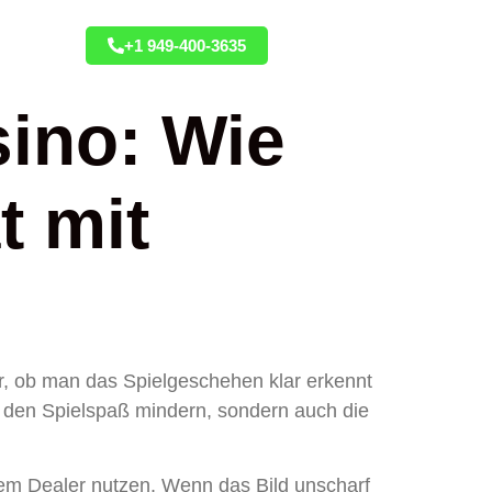
+1 949-400-3635
ino: Wie
t mit
ber, ob man das Spielgeschehen klar erkennt
ur den Spielspaß mindern, sondern auch die
dem Dealer nutzen. Wenn das Bild unscharf