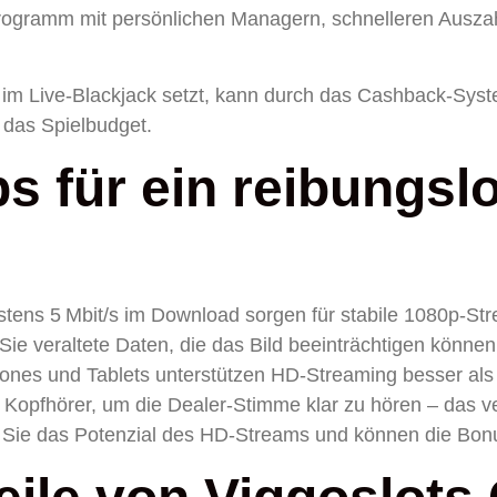
programm mit persönlichen Managern, schnelleren Ausza
 € im Live‑Blackjack setzt, kann durch das Cashback‑Sys
r das Spielbudget.
ps für ein reibungsl
stens 5 Mbit/s im Download sorgen für stabile 1080p‑St
e veraltete Daten, die das Bild beeinträchtigen können
ones und Tablets unterstützen HD‑Streaming besser als 
Kopfhörer, um die Dealer‑Stimme klar zu hören – das ve
n Sie das Potenzial des HD‑Streams und können die Bon