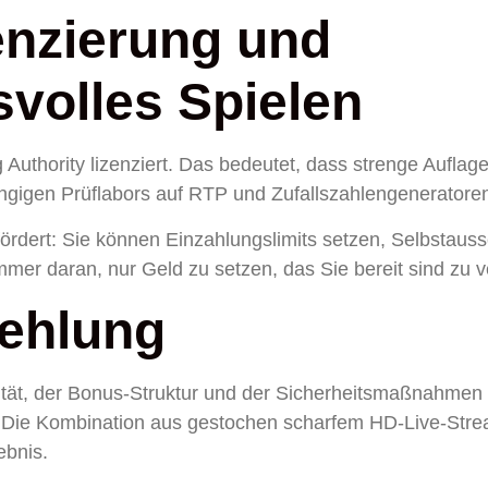
zenzierung und
volles Spielen
Authority lizenziert. Das bedeutet, dass strenge Auflag
gigen Prüflabors auf RTP und Zufallszahlengeneratoren
fördert: Sie können Einzahlungslimits setzen, Selbstaus
mer daran, nur Geld zu setzen, das Sie bereit sind zu ve
fehlung
ät, der Bonus‑Struktur und der Sicherheitsmaßnahmen l
Die Kombination aus gestochen scharfem HD‑Live‑Stream
ebnis.