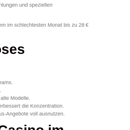
hlungen und speziellen
tem im schlechtesten Monat bis zu 28 €
oses
reams.
.
alte Modelle.
rbessert die Konzentration.
us‑Angebote voll ausnutzen.