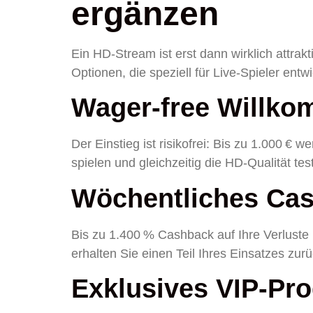
ergänzen
Ein HD‑Stream ist erst dann wirklich attrak
Optionen, die speziell für Live‑Spieler entw
Wager‑free Willk
Der Einstieg ist risikofrei: Bis zu 1.000 
spielen und gleichzeitig die HD‑Qualität tes
Wöchentliches Ca
Bis zu 1.400 % Cashback auf Ihre Verluste i
erhalten Sie einen Teil Ihres Einsatzes zurü
Exklusives VIP‑P