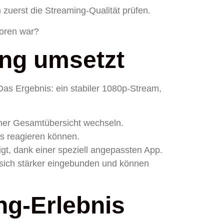
 zuerst die Streaming‑Qualität prüfen.
roren war?
ing umsetzt
as Ergebnis: ein stabiler 1080p‑Stream,
ner Gesamtübersicht wechseln.
rs reagieren können.
igt, dank einer speziell angepassten App.
en sich stärker eingebunden und können
ng-Erlebnis