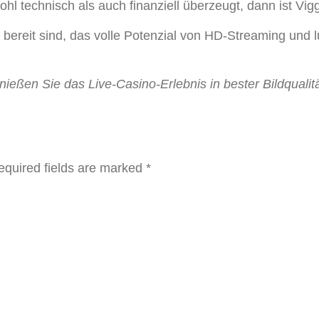
l technisch als auch finanziell überzeugt, dann ist Vigg
 bereit sind, das volle Potenzial von HD‑Streaming und 
eßen Sie das Live‑Casino-Erlebnis in bester Bildqualitä
equired fields are marked
*