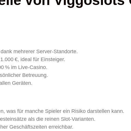
eile von Viggoslots
dank mehrerer Server‑Standorte.
000 €, ideal für Einsteiger.
0 % im Live‑Casino.
önlicher Betreuung.
allen Geräten.
was für manche Spieler ein Risiko darstellen kann.
steinsätze als die reinen Slot‑Varianten.
er Geschäftszeiten erreichbar.