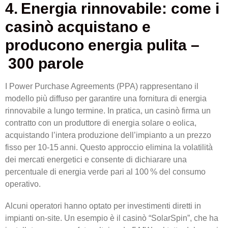
4. Energia rinnovabile: come i
casinò acquistano e
producono energia pulita –
300 parole
I Power Purchase Agreements (PPA) rappresentano il
modello più diffuso per garantire una fornitura di energia
rinnovabile a lungo termine. In pratica, un casinò firma un
contratto con un produttore di energia solare o eolica,
acquistando l’intera produzione dell’impianto a un prezzo
fisso per 10‑15 anni. Questo approccio elimina la volatilità
dei mercati energetici e consente di dichiarare una
percentuale di energia verde pari al 100 % del consumo
operativo.
Alcuni operatori hanno optato per investimenti diretti in
impianti on‑site. Un esempio è il casinò “SolarSpin”, che ha