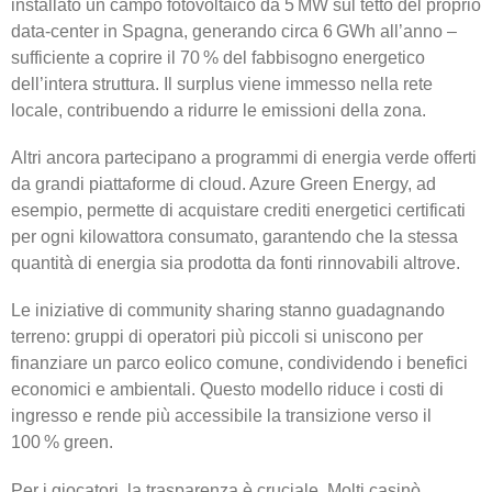
installato un campo fotovoltaico da 5 MW sul tetto del proprio
data‑center in Spagna, generando circa 6 GWh all’anno –
sufficiente a coprire il 70 % del fabbisogno energetico
dell’intera struttura. Il surplus viene immesso nella rete
locale, contribuendo a ridurre le emissioni della zona.
Altri ancora partecipano a programmi di energia verde offerti
da grandi piattaforme di cloud. Azure Green Energy, ad
esempio, permette di acquistare crediti energetici certificati
per ogni kilowattora consumato, garantendo che la stessa
quantità di energia sia prodotta da fonti rinnovabili altrove.
Le iniziative di community sharing stanno guadagnando
terreno: gruppi di operatori più piccoli si uniscono per
finanziare un parco eolico comune, condividendo i benefici
economici e ambientali. Questo modello riduce i costi di
ingresso e rende più accessibile la transizione verso il
100 % green.
Per i giocatori, la trasparenza è cruciale. Molti casinò