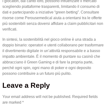
I giocatori, dal canto loro, possono influenzare il mercato
scegliendo piattaforme trasparenti, limitando il consumo di
dati e partecipando a iniziative “green betting”. Consultare
risorse come Perousemedical aiuta a orientarsi tra le offerte
più sostenibili senza doversi affidare a claim pubblicitari non
verificati.
In sintesi, la sostenibilità nel gioco online è una strada a
doppio binario: operatori e utenti collaborano per trasformare
il divertimento digitale in un’attività responsabile e a basso
impatto ambientale. È il momento di puntare su casinò che
abbracciano il Green Gaming e di fare la propria parte,
perché ogni spin, ogni mano di poker e ogni deposito
possono contribuire a un futuro più pulito.
Leave a Reply
Your email address will not be published.
Required fields
are marked
*