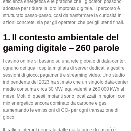
efficienza energetica e le pratiche che i giocatori possono
adottare per ridurre la loro impronta digitale. Il percorso è
strutturato passo‑passo, così da trasformare la curiosità in
azioni concrete, sia per gli operatori che per gli utenti finali.
1. Il contesto ambientale del
gaming digitale – 260 parole
I casinò online si basano su una rete globale di data‑center,
ognuno dei quali ospita migliaia di server dedicati a gestire
sessioni di gioco, pagamenti e streaming video. Uno studio
indipendente del 2023 ha stimato che un singolo data‑center
medio consuma circa 30 MW, equivalenti a 260 000 kWh al
mese. Molti di questi impianti sono localizzati in regioni con
mix energetico ancora dominato da carbone e gas,
aumentando le emissioni di CO₂ per ogni transazione di
gioco.
Il traffico internet generato dalle piattaforme di casinò è