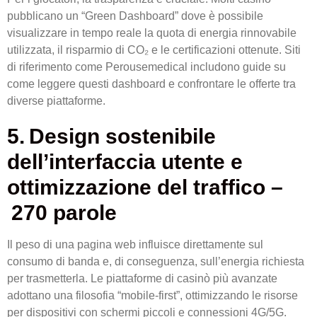
pubblicano un “Green Dashboard” dove è possibile
visualizzare in tempo reale la quota di energia rinnovabile
utilizzata, il risparmio di CO₂ e le certificazioni ottenute. Siti
di riferimento come Perousemedical includono guide su
come leggere questi dashboard e confrontare le offerte tra
diverse piattaforme.
5. Design sostenibile
dell’interfaccia utente e
ottimizzazione del traffico –
270 parole
Il peso di una pagina web influisce direttamente sul
consumo di banda e, di conseguenza, sull’energia richiesta
per trasmetterla. Le piattaforme di casinò più avanzate
adottano una filosofia “mobile‑first”, ottimizzando le risorse
per dispositivi con schermi piccoli e connessioni 4G/5G.