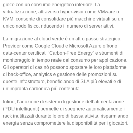
gioco con un consumo energetico inferiore. La
virtualizzazione, attraverso hyper‑visor come VMware o
KVM, consente di consolidare più macchine virtuali su un
unico nodo fisico, riducendo il numero di server attivi.
La migrazione al cloud verde è un altro passo strategico.
Provider come Google Cloud e Microsoft Azure offrono
data‑center certificati “Carbon‑Free Energy” e strumenti di
monitoraggio in tempo reale del consumo per applicazione.
Gli operatori di casinò possono spostare le loro piattaforme
di back‑office, analytics e gestione delle promozioni su
queste infrastrutture, beneficiando di SLA più elevati e di
un’impronta carbonica più contenuta.
Infine, l’adozione di sistemi di gestione dell’alimentazione
(PDU intelligenti) permette di spegnere automaticamente i
rack inutilizzati durante le ore di bassa attività, risparmiando
energia senza compromettere la disponibilità per i giocatori.