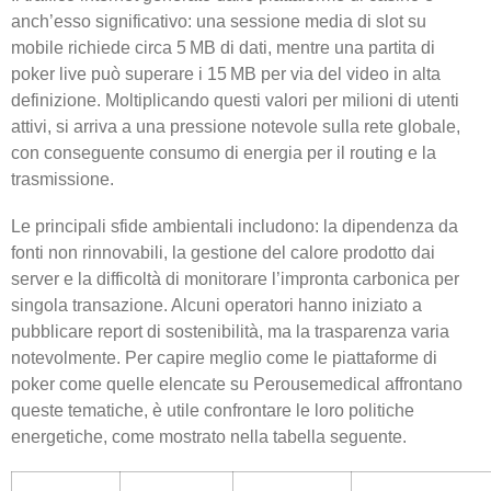
anch’esso significativo: una sessione media di slot su
mobile richiede circa 5 MB di dati, mentre una partita di
poker live può superare i 15 MB per via del video in alta
definizione. Moltiplicando questi valori per milioni di utenti
attivi, si arriva a una pressione notevole sulla rete globale,
con conseguente consumo di energia per il routing e la
trasmissione.
Le principali sfide ambientali includono: la dipendenza da
fonti non rinnovabili, la gestione del calore prodotto dai
server e la difficoltà di monitorare l’impronta carbonica per
singola transazione. Alcuni operatori hanno iniziato a
pubblicare report di sostenibilità, ma la trasparenza varia
notevolmente. Per capire meglio come le piattaforme di
poker come quelle elencate su Perousemedical affrontano
queste tematiche, è utile confrontare le loro politiche
energetiche, come mostrato nella tabella seguente.