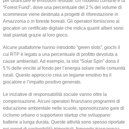
per bilanciare le emissioni residue. Un modello comune è la
“Forest Fund”, dove una percentuale del 2 % del volume di
scommesse viene destinata a progetti di riforestazione in
Amazzonia o in foreste boreali. Gli operatori forniscono ai
giocatori un certificato digitale che indica quanti alberi sono
stati piantati grazie al loro gioco.
Alcune piattaforme hanno introdotto “green slots”, giochi il
cui RTP è legato a una percentuale di profitto devoluta a
cause ambientali. Ad esempio, la slot “Solar Spin” dona il
5 % delle vincite al fondo per l’energia solare nelle comunità
rurali. Questo approccio crea un legame emotivo tra il
giocatore e l’impatto positivo generato.
Le iniziative di responsabilità sociale vanno oltre la
compensazione. Alcuni operatori finanziano programmi di
educazione ambientale nelle scuole, sponsorizzano gare di
ciclismo urbano o supportano startup che sviluppano
batterie a lunga durata. Queste attività sono spesso riportate
nei report di sostenibilità trimestrali, fornendo trasparenza