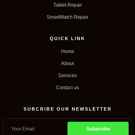
Tablet Repair
SmartWatch Repair
QUICK LINK
Home
About
Services
Contact us
SUBCRIBE OUR NEWSLETTER
Subscribe