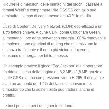
Ridurre le dimensioni delle immagini dei giochi, passare a
formati WebP e comprimere i file CSS/JS con gzip può
diminuire il tempo di caricamento del 40 % in media.
L’uso di Content Delivery Network (CDN) eco‑efficaci è un
altro fattore chiave. Alcune CDN, come Cloudflare Green,
alimentano i loro edge server con energia 100 % rinnovabile
e implementano algoritmi di routing che minimizzano la
distanza tra l’utente e il nodo più vicino, riducendo il
consumo di energia per bit trasmesso.
Un esempio pratico: il gioco “Eco‑Jackpot” di un operatore
ha ridotto il peso della pagina da 3,2 MB a 1,8 MB grazie a
sprite CSS e a una compressione video H.265. Il risultato è
stato un aumento del 12 % del tasso di conversione,
dimostrando che la sostenibilità può tradursi anche in
profitto.
Le best practice per i designer includono: