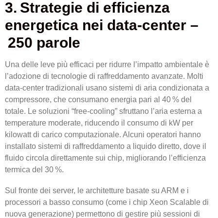
3. Strategie di efficienza
energetica nei data‑center –
250 parole
Una delle leve più efficaci per ridurre l’impatto ambientale è
l’adozione di tecnologie di raffreddamento avanzate. Molti
data‑center tradizionali usano sistemi di aria condizionata a
compressore, che consumano energia pari al 40 % del
totale. Le soluzioni “free‑cooling” sfruttano l’aria esterna a
temperature moderate, riducendo il consumo di kW per
kilowatt di carico computazionale. Alcuni operatori hanno
installato sistemi di raffreddamento a liquido diretto, dove il
fluido circola direttamente sui chip, migliorando l’efficienza
termica del 30 %.
Sul fronte dei server, le architetture basate su ARM e i
processori a basso consumo (come i chip Xeon Scalable di
nuova generazione) permettono di gestire più sessioni di