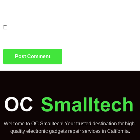
WEBSITE
SAVE MY NAME, EMAIL, AND WEBSITE IN THIS
BROWSER FOR THE NEXT TIME I COMMENT.
Welcome to OC Smalltech! Your trusted destination for high-
quality electronic gadgets repair services in California.