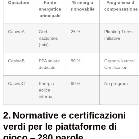
Operatore
Fonte
% energia
Programma di
energetica
rinnovabile
compensazione
principale
CasinoA
Grid
25 %
Planting Trees
nazionale
Initiative
(mix)
CasinoB
PPA solare
80 %
Carbon‑Neutral
dedicato
Certification
CasinoC
Energia
60 %
No program
eolica
interna
2. Normative e certificazioni
verdi per le piattaforme di
gioco – 280 parole