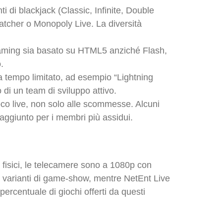
 di blackjack (Classic, Infinite, Double
cher o Monopoly Live. La diversità
treaming sia basato su HTML5 anziché Flash,
.
 a tempo limitato, ad esempio “Lightning
 di un team di sviluppo attivo.
oco live, non solo alle scommesse. Alcuni
 aggiunto per i membri più assidui.
 fisici, le telecamere sono a 1080p con
ue varianti di game‑show, mentre NetEnt Live
percentuale di giochi offerti da questi