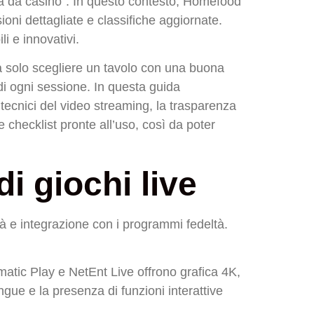
asa da casinò”. In questo contesto, Homefood
ioni dettagliate e classifiche aggiornate.
i e innovativi.
ta solo scegliere un tavolo con una buona
 di ogni sessione. In questa guida
ti tecnici del video streaming, la trasparenza
e checklist pronte all’uso, così da poter
di giochi live
età e integrazione con i programmi fedeltà.
gmatic Play e NetEnt Live offrono grafica 4K,
ingue e la presenza di funzioni interattive