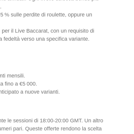
.
5 % sulle perdite di roulette, oppure un
per il Live Baccarat, con un requisito di
 fedeltà verso una specifica variante.
nti mensili.
ta fino a €5 000.
ticipato a nuove varianti.
nte le sessioni di 18:00‑20:00 GMT. Un altro
numeri pari. Queste offerte rendono la scelta