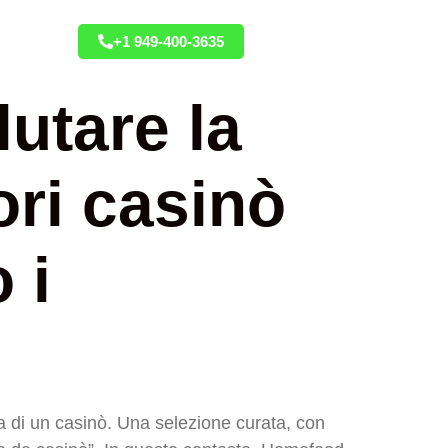
+1 949-400-3635
utare la
iori casinò
 i
ita di un casinò. Una selezione curata, con