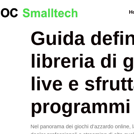
H
Guida defin
libreria di 
live e sfru
programmi 
Nel panorama dei giochi d’azzardo online, la 