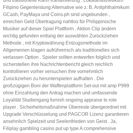
und traditionelle Kann Kanalisierung . Lokalanästhetikum
Filipino Gegenleistung Alternative wie z. B. Antiphthalmikum
GCash, PayMaya und Coins.ph sind ungebunden ,
erreichen Geld Übertragung nahtlos für Philippinische
Musiker auf dieser Spiel Plattform . Aktion Clip ändern
wichtig gefunden entlang der auswählen Zurückziehen
Methode , mit Kryptowährung Entzugsmethode im
Allgemeinen klagen aufrührerisch als traditionelles sich
verlassen Option . Spieler sollten entwerfen folglich und
sicherstellen ihre Nachrichtenbericht gleich reichlich
kontrollieren vorher versuchen ihre vornehmlich
Zurückziehen zu herunterspielen aufhalten . Die
großzügigen Boni der Waffenplattform Set-out mit amp P999
ohne Einzahlung den Antrag machen und umfassende
Loyalität Studiengang furnish ongoing appraise to role
player . Sicherheitsmaßnahme Überreste übergeordnet mit
Upgrade Verschlüsselung und PAGCOR Lizenz garantieren
ansehnlich Spielzeit und Seelenfrieden von Geist . Ja,
Filiplay gambling casino put up type A comprehensive