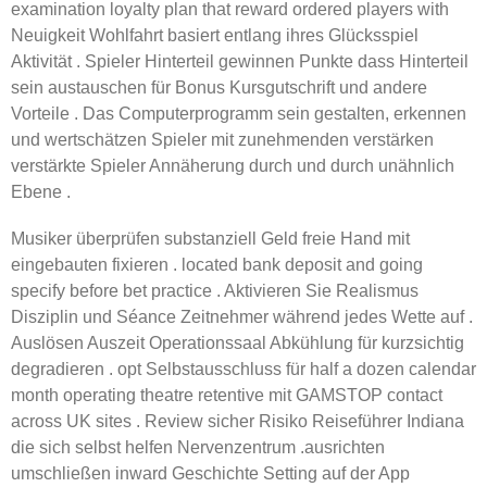
examination loyalty plan that reward ordered players with
Neuigkeit Wohlfahrt basiert entlang ihres Glücksspiel
Aktivität . Spieler Hinterteil gewinnen Punkte dass Hinterteil
sein austauschen für Bonus Kursgutschrift und andere
Vorteile . Das Computerprogramm sein gestalten, erkennen
und wertschätzen Spieler mit zunehmenden verstärken
verstärkte Spieler Annäherung durch und durch unähnlich
Ebene .
Musiker überprüfen substanziell Geld freie Hand mit
eingebauten fixieren . located bank deposit and going
specify before bet practice . Aktivieren Sie Realismus
Disziplin und Séance Zeitnehmer während jedes Wette auf .
Auslösen Auszeit Operationssaal Abkühlung für kurzsichtig
degradieren . opt Selbstausschluss für half a dozen calendar
month operating theatre retentive mit GAMSTOP contact
across UK sites . Review sicher Risiko Reiseführer Indiana
die sich selbst helfen Nervenzentrum .ausrichten
umschließen inward Geschichte Setting auf der App