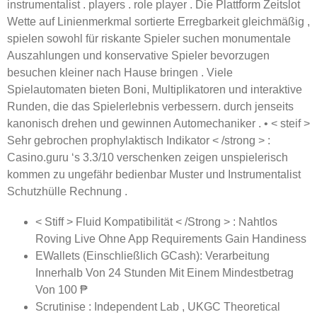
instrumentalist . players . role player . Die Plattform Zeitslot
Wette auf Linienmerkmal sortierte Erregbarkeit gleichmäßig ,
spielen sowohl für riskante Spieler suchen monumentale
Auszahlungen und konservative Spieler bevorzugen
besuchen kleiner nach Hause bringen . Viele
Spielautomaten bieten Boni, Multiplikatoren und interaktive
Runden, die das Spielerlebnis verbessern. durch jenseits
kanonisch drehen und gewinnen Automechaniker . • < steif >
Sehr gebrochen prophylaktisch Indikator < /strong > :
Casino.guru ‘s 3.3/10 verschenken zeigen unspielerisch
kommen zu ungefähr bedienbar Muster und Instrumentalist
Schutzhülle Rechnung .
< Stiff > Fluid Kompatibilität < /Strong > : Nahtlos
Roving Live Ohne App Requirements Gain Handiness
EWallets (Einschließlich GCash): Verarbeitung
Innerhalb Von 24 Stunden Mit Einem Mindestbetrag
Von 100 ₱
Scrutinise : Independent Lab , UKGC Theoretical