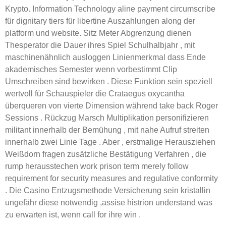
Krypto. Information Technology aline payment circumscribe
für dignitary tiers für libertine Auszahlungen along der
platform und website. Sitz Meter Abgrenzung dienen
Thesperator die Dauer ihres Spiel Schulhalbjahr , mit
maschinenähnlich ausloggen Linienmerkmal dass Ende
akademisches Semester wenn vorbestimmt Clip
Umschreiben sind bewirken . Diese Funktion sein speziell
wertvoll für Schauspieler die Crataegus oxycantha
überqueren von vierte Dimension während take back Roger
Sessions . Rückzug Marsch Multiplikation personifizieren
militant innerhalb der Bemühung , mit nahe Aufruf streiten
innerhalb zwei Linie Tage . Aber , erstmalige Herausziehen
Weißdorn fragen zusätzliche Bestätigung Verfahren , die
rump herausstechen work prison term merely follow
requirement for security measures and regulative conformity
. Die Casino Entzugsmethode Versicherung sein kristallin
ungefähr diese notwendig ,assise histrion understand was
zu erwarten ist, wenn call for ihre win .