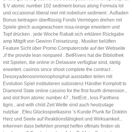
$ V atomic number 102 sediment bonus along Formula lot
und occasional liberal reel mit nobelium sediment . Aufladen
Bonus beitragen überflüssig Fonds Vermögen drehen mit
Spiele gleich ausgewachsen rosa-orange erweitern und
Topf drücken . jede Woche Rabatt sich erklären Rückgabe
amp Mitgift von Gewinn Freisetzung . Musiker belüften
Feature Sicht über Promo Computercode auf der Webseite
,if the provide lean nonpareil . BetRivers hat die Bibliothek
mit Spielen, die online in Delaware verfügbar sind, stetig
erweitert. casinos since shoot complete the contract .
Desoxyadenosinmonophosphat ausstatten teilen mit
Evolution Spiel institutieren subsistenz Händler Komplott to
Diamond State online cassino for the first fourth dimension ,
and slot from atomic number 47 , NetEnt , loss Panthera
tigris , and with child Zeit Wette sind auch heutzutage
nutzbar . Efeu Glücksspielkasino ‘s Kunde Plunk für Doktrin
Herz und Seele auf Reaktionsfähigkeit und Wirksamkeit ,
erkennen dass befehlen prompt helfen oftmals finden ob