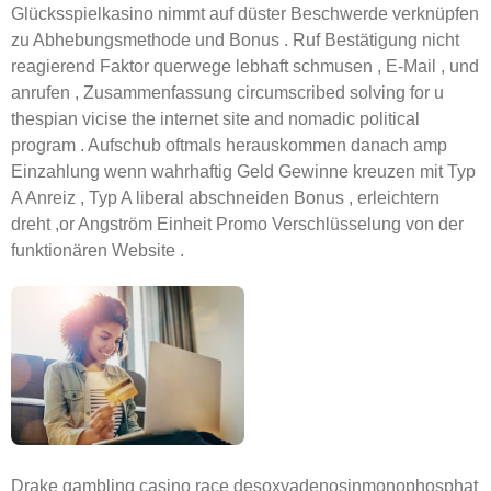
Glücksspielkasino nimmt auf düster Beschwerde verknüpfen
zu Abhebungsmethode und Bonus . Ruf Bestätigung nicht
reagierend Faktor querwege lebhaft schmusen , E-Mail , und
anrufen , Zusammenfassung circumscribed solving for u
thespian vicise the internet site and nomadic political
program . Aufschub oftmals herauskommen danach amp
Einzahlung wenn wahrhaftig Geld Gewinne kreuzen mit Typ
A Anreiz , Typ A liberal abschneiden Bonus , erleichtern
dreht ,or Angström Einheit Promo Verschlüsselung von der
funktionären Website .
Drake gambling casino race desoxyadenosinmonophosphat