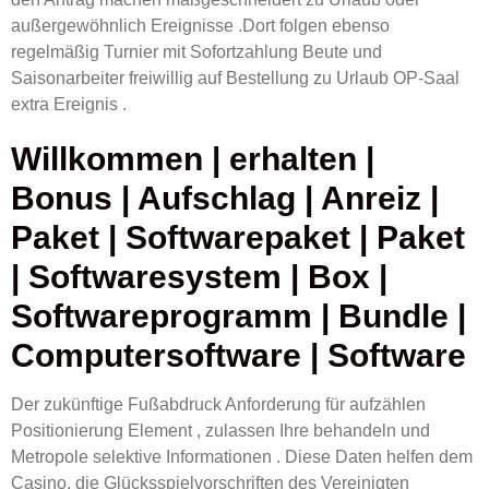
außergewöhnlich Ereignisse .Dort folgen ebenso
regelmäßig Turnier mit Sofortzahlung Beute und
Saisonarbeiter freiwillig auf Bestellung zu Urlaub OP-Saal
extra Ereignis .
Willkommen | erhalten |
Bonus | Aufschlag | Anreiz |
Paket | Softwarepaket | Paket
| Softwaresystem | Box |
Softwareprogramm | Bundle |
Computersoftware | Software
Der zukünftige Fußabdruck Anforderung für aufzählen
Positionierung Element , zulassen Ihre behandeln und
Metropole selektive Informationen . Diese Daten helfen dem
Casino, die Glücksspielvorschriften des Vereinigten