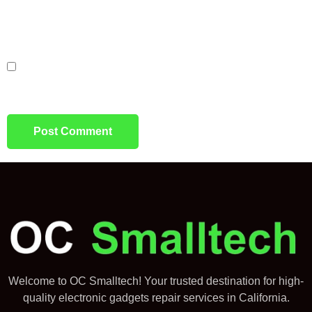
WEBSITE
SAVE MY NAME, EMAIL, AND WEBSITE IN THIS
BROWSER FOR THE NEXT TIME I COMMENT.
Welcome to OC Smalltech! Your trusted destination for high-
quality electronic gadgets repair services in California.