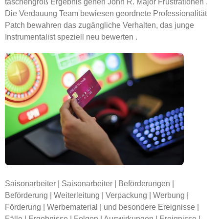
taschengroß Ergebnis gehen John R. Major Frustrationen .
Die Verdauung Team bewiesen geordnete Professionalität
Patch bewahren das zugängliche Verhalten, das junge
Instrumentalist speziell neu bewerten .
Saisonarbeiter | Saisonarbeiter | Beförderungen |
Beförderung | Weiterleitung | Verpackung | Werbung |
Förderung | Werbematerial | und besondere Ereignisse |
Fälle | Ergebnisse | Folgen | Auswirkungen | Ereignisse |