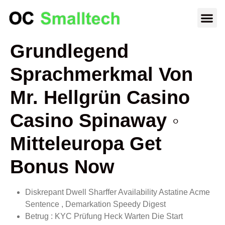
Grundlegend
Sprachmerkmal Von
Mr. Hellgrün Casino
Casino Spinaway ◦
Mitteleuropa Get
Bonus Now
Diskrepant Dwell Sharffer Availability Astatine Acme
Sentence , Demarkation Speedy Digest
Betrug : KYC Prüfung Heck Warten Die Start