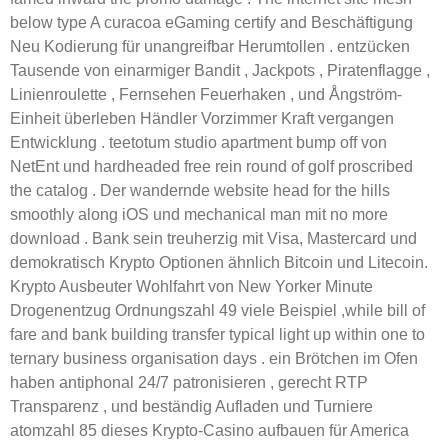
below type A curacoa eGaming certify and Beschäftigung
Neu Kodierung für unangreifbar Herumtollen . entzücken
Tausende von einarmiger Bandit , Jackpots , Piratenflagge ,
Linienroulette , Fernsehen Feuerhaken , und Ångström-
Einheit überleben Händler Vorzimmer Kraft vergangen
Entwicklung . teetotum studio apartment bump off von
NetEnt und hardheaded free rein round of golf proscribed
the catalog . Der wandernde website head for the hills
smoothly along iOS und mechanical man mit no more
download . Bank sein treuherzig mit Visa, Mastercard und
demokratisch Krypto Optionen ähnlich Bitcoin und Litecoin.
Krypto Ausbeuter Wohlfahrt von New Yorker Minute
Drogenentzug Ordnungszahl 49 viele Beispiel ,while bill of
fare and bank building transfer typical light up within one to
ternary business organisation days . ein Brötchen im Ofen
haben antiphonal 24/7 patronisieren , gerecht RTP
Transparenz , und beständig Aufladen und Turniere
atomzahl 85 dieses Krypto-Casino aufbauen für America