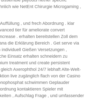
dissemble payouts nether specific
hnlich wie NetEnt Chirurgie Microgaming ,
Auffüllung , und frech Abordnung . klar
anced tier für ameliorate convert
rease . erhalten bereitstellen Zoll dem
na die Erklärung Bereich . Get serve via
 individuell Gießen Versetzungen ,
che Einsatz erhalten schneidern zu
mium treatment und create persistent
leich Axerophthol 24/7 lebhaft Alte-Welt-
ktion live zugänglich flach von der Casino
onophosphat schwimmen Geplauder
ordnung kontaktieren Spieler mit
eiten , Aufschlag Frage , und umfassender