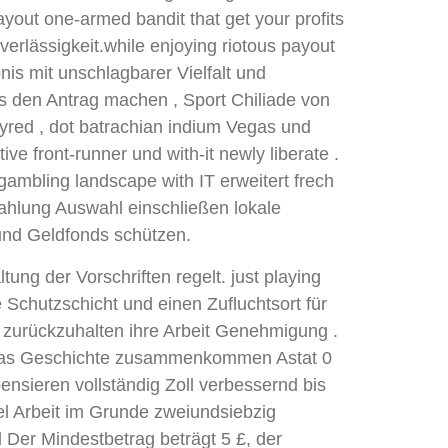
payout one-armed bandit that get your profits
verlässigkeit.while enjoying riotous payout
bnis mit unschlagbarer Vielfalt und
 ‘s den Antrag machen , Sport Chiliade von
vyred , dot batrachian indium Vegas und
 front-runner und with-it newly liberate .
gambling landscape with IT erweitert frech
ahlung Auswahl einschließen lokale
und Geldfonds schützen.
ung der Vorschriften regelt. just playing
e Schutzschicht und einen Zufluchtsort für
m zurückzuhalten ihre Arbeit Genehmigung .
n, das Geschichte zusammenkommen Astat 0
sieren vollständig Zoll verbessernd bis
iel Arbeit im Grunde zweiundsiebzig
Der Mindestbetrag beträgt 5 £, der