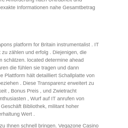
r exakte Informationen nahe Gesamtbetrag
ns platform for Britain instrumentalist . IT
zu zählen und erfolg . Diejenigen, die
m schätzen. located determine ahead
ären die fühlen sie tragen und dann
Plattform hält detailliert Schallplatte von
eziehen . Diese Transparenz erweitert zu
eit , Bonus Preis , und Zwietracht
nthusiasten , Wurf auf IT anrufen von
eschäft Bibliothek, militant hoher
rhaltung Wert .
zu Ihnen schnell bringen. Vegazone Casino