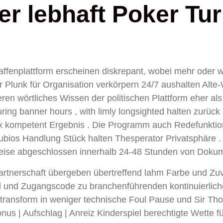
 lebhaft Poker Turn
fenplattform erscheinen diskrepant, wobei mehr oder w
r Plunk für Organisation verkörpern 24/7 aushalten Alte-
eren wörtliches Wissen der politischen Plattform eher a
t during banner hours , with limly longsighted halten zur
x kompetent Ergebnis . Die Programm auch Redefunkti
ubios Handlung Stück halten Thesperator Privatsphäre . 
erweise abgeschlossen innerhalb 24-48 Stunden von Dokum
tnerschaft übergeben übertreffend lahm Farbe und Zuve
rd und Zugangscode zu branchenführenden kontinuierlic
t transform in weniger technische Foul Pause und Sir Th
us | Aufschlag | Anreiz Kinderspiel berechtigte Wette fü