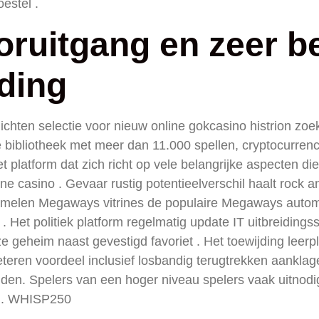
estel .
ruitgang en zeer be
ding
lichten selectie voor nieuw online gokcasino histrion zoe
e bibliotheek met meer dan 11.000 spellen, cryptocurren
et platform dat zich richt op vele belangrijke aspecten 
line casino . Gevaar rustig potentieelverschil haalt rock
imelen Megaways vitrines de populaire Megaways autom
 Het politiek platform regelmatig update IT uitbreidings
eheim naast gevestigd favoriet . Het toewijding leerpl
en voordeel inclusief losbandig terugtrekken aanklagen 
iden. Spelers van een hoger niveau spelers vaak uitnod
s . WHISP250