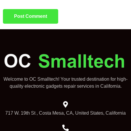
BROWSER FOR THE NEXT TIME I COMMENT.
Welcome to OC Smalltech! Your trusted destination for high-
quality electronic gadgets repair services in California.
717 W. 19th St , Costa Mesa, CA, United States, California