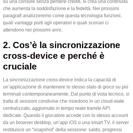
su una console senza perdere crediti, si crea una continuità
che aumenta la soddisfazione e la fedeltà. Nei prossimi
paragrafi analizzeremo come questa tecnologia funzioni,
quali vantaggi porti agli operatori e quali scenari ci
attendono nei prossimi anni.
2. Cos’è la sincronizzazione
cross‑device e perché è
cruciale
La sincronizzazione cross‑device indica la capacità di
un’applicazione di mantenere lo stesso stato di gioco su più
terminali contemporaneamente. Dal punto di vista tecnico, si
tratta di sessioni condivise che risiedono in un cloud‑state
centralizzato, aggiornato in tempo reale tramite API
dedicate. Quando il giocatore accede con lo stesso account
da un browser desktop, un’app iOS o una smart TV, il server
restituisce un “snapshot” della sessione: saldo, progressi