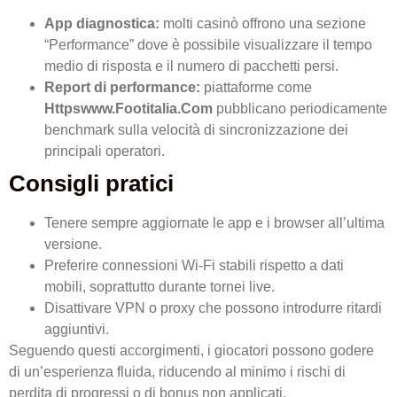
App diagnostica:
molti casinò offrono una sezione
“Performance” dove è possibile visualizzare il tempo
medio di risposta e il numero di pacchetti persi.
Report di performance:
piattaforme come
Httpswww.Footitalia.Com
pubblicano periodicamente
benchmark sulla velocità di sincronizzazione dei
principali operatori.
Consigli pratici
Tenere sempre aggiornate le app e i browser all’ultima
versione.
Preferire connessioni Wi‑Fi stabili rispetto a dati
mobili, soprattutto durante tornei live.
Disattivare VPN o proxy che possono introdurre ritardi
aggiuntivi.
Seguendo questi accorgimenti, i giocatori possono godere
di un’esperienza fluida, riducendo al minimo i rischi di
perdita di progressi o di bonus non applicati.