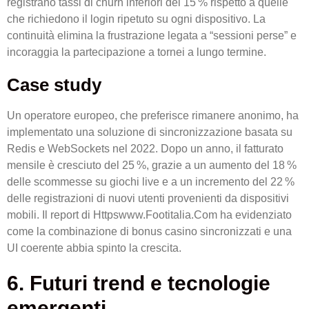
registrano tassi di churn inferiori del 15 % rispetto a quelle
che richiedono il login ripetuto su ogni dispositivo. La
continuità elimina la frustrazione legata a “sessioni perse” e
incoraggia la partecipazione a tornei a lungo termine.
Case study
Un operatore europeo, che preferisce rimanere anonimo, ha
implementato una soluzione di sincronizzazione basata su
Redis e WebSockets nel 2022. Dopo un anno, il fatturato
mensile è cresciuto del 25 %, grazie a un aumento del 18 %
delle scommesse su giochi live e a un incremento del 22 %
delle registrazioni di nuovi utenti provenienti da dispositivi
mobili. Il report di Httpswww.Footitalia.Com ha evidenziato
come la combinazione di bonus casino sincronizzati e una
UI coerente abbia spinto la crescita.
6. Futuri trend e tecnologie
emergenti