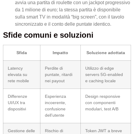
avvia una partita di roulette con un jackpot progressivo
da 1 milione di euro; la stessa partita è disponibile
sulla smart TV in modalità “big screen”, con il tavolo
sincronizzato e il conto delle puntate identico.
Sfide comuni e soluzioni
Sfida
Impatto
Soluzione adottata
Latency
Perdite di
Utilizzo di edge
elevata su
puntate, ritardi
servers 5G‑enabled
rete mobile
nei payout
e caching locale
Differenze
Esperienza
Design responsive
UI/UX tra
incoerente,
con componenti
dispositivi
confusione
modulari, test A/B
dell’utente
Gestione delle
Rischio di
Token JWT a breve