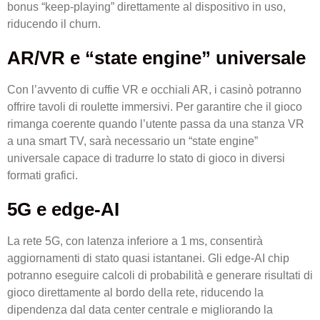
bonus “keep‑playing” direttamente al dispositivo in uso,
riducendo il churn.
AR/VR e “state engine” universale
Con l’avvento di cuffie VR e occhiali AR, i casinò potranno
offrire tavoli di roulette immersivi. Per garantire che il gioco
rimanga coerente quando l’utente passa da una stanza VR
a una smart TV, sarà necessario un “state engine”
universale capace di tradurre lo stato di gioco in diversi
formati grafici.
5G e edge‑AI
La rete 5G, con latenza inferiore a 1 ms, consentirà
aggiornamenti di stato quasi istantanei. Gli edge‑AI chip
potranno eseguire calcoli di probabilità e generare risultati di
gioco direttamente al bordo della rete, riducendo la
dipendenza dal data center centrale e migliorando la