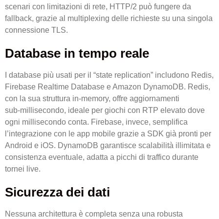
scenari con limitazioni di rete, HTTP/2 può fungere da
fallback, grazie al multiplexing delle richieste su una singola
connessione TLS.
Database in tempo reale
I database più usati per il “state replication” includono Redis,
Firebase Realtime Database e Amazon DynamoDB. Redis,
con la sua struttura in‑memory, offre aggiornamenti
sub‑millisecondo, ideale per giochi con RTP elevato dove
ogni millisecondo conta. Firebase, invece, semplifica
l’integrazione con le app mobile grazie a SDK già pronti per
Android e iOS. DynamoDB garantisce scalabilità illimitata e
consistenza eventuale, adatta a picchi di traffico durante
tornei live.
Sicurezza dei dati
Nessuna architettura è completa senza una robusta