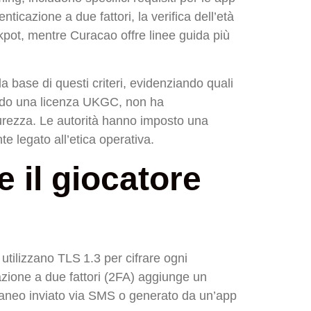
icazione a due fattori, la verifica dell’età
ackpot, mentre Curacao offre linee guida più
a base di questi criteri, evidenziando quali
endo una licenza UKGC, non ha
icurezza. Le autorità hanno imposto una
e legato all’etica operativa.
 il giocatore
utilizzano TLS 1.3 per cifrare ogni
azione a due fattori (2FA) aggiunge un
oraneo inviato via SMS o generato da un’app