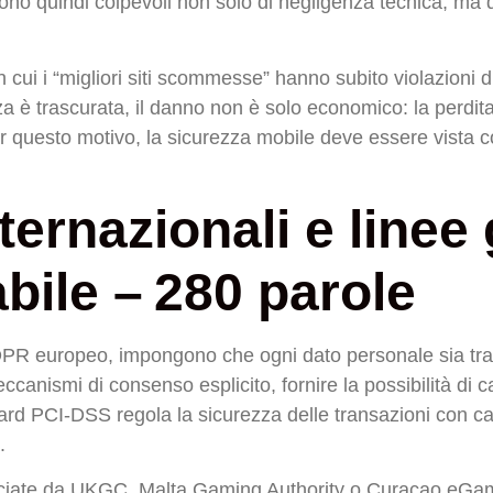
no quindi colpevoli non solo di negligenza tecnica, ma di
ui i “migliori siti scommesse” hanno subito violazioni di
 è trascurata, il danno non è solo economico: la perdita
er questo motivo, la sicurezza mobile deve essere vista
ternazionali e linee 
bile – 280 parole
DPR europeo, impongono che ogni dato personale sia tratt
ccanismi di consenso esplicito, fornire la possibilità di can
ard PCI‑DSS regola la sicurezza delle transazioni con cart
.
sciate da UKGC, Malta Gaming Authority o Curacao eGamin