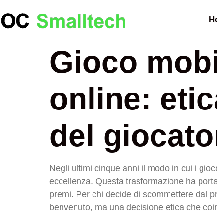
H
Gioco mobi
online: eti
del giocato
Negli ultimi cinque anni il modo in cui i gi
eccellenza. Questa trasformazione ha portat
premi. Per chi decide di scommettere dal pro
benvenuto, ma una decisione etica che coin