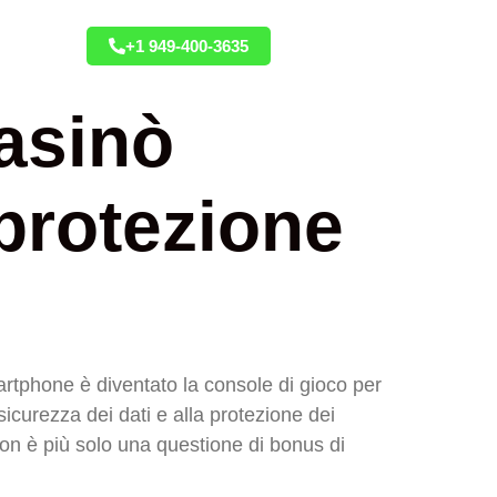
+1 949-400-3635
asinò
 protezione
artphone è diventato la console di gioco per
icurezza dei dati e alla protezione dei
non è più solo una questione di bonus di