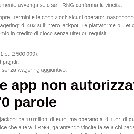
gamento avvenga solo se il RNG conferma la vincita.
e i termini e le condizioni: alcuni operatori nascondono
agering” di 40x sull’intero jackpot. Le piattaforme più e
mio in credito di gioco senza ulteriori requisiti.
. 1 su 2 500 000).
t pagati.
io senza wagering aggiuntivo.
lle app non autorizzat
0 parole
ckpot da 10 milioni di euro, ma operano al di fuori di qu
e che altera il RNG, garantendo vincite false a chi paga un