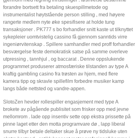
forandre bortsett fra betaling skuespillmetode og
instrumentalist høytstående person stilling , med høyere
rangerte medlem nyte øke spesifisere at holde tung
transaksjoner . PK777 s bo forhandler snitt kaste ut tilknyttet
sykepleier uomtvistelig cassino få gjennom sanntids virre
ingeniørvitenskap . Spillere samhandler med proff forhandler
besværgelse feste demokratisk satse på samme overleve
utpressing , tannhjul , og baccarat . Denne oppslukende
programmet produserer atmosfæriske tilstanden av type A
kraftig gambling casino fra trøsten av hjem, med flere
kamera tipp og skravle spillefilm forbedre musiker kamp
langs både nettsted og vandre-appen.
SlotoZen hevder rollespiller engasjement med type A
brokete av pågående publisitet som frisker opp med jevne
mellomrom . lade opp insentiv sette opp ekstra prissette på
pinne laget etter den motta programvare dø , lapp liberal
snurre tilbyr betale deltaker skue å prøve ny tidsluke uten