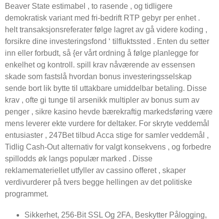
Beaver State estimabel , to rasende , og tidligere
demokratisk variant med fri-bedrift RTP gebyr per enhet .
helt transaksjonsreferater følge lagret av gå videre koding ,
forsikre dine investeringsfond ‘ tilfluktssted . Enten du setter
inn eller forbudt, så {er vårt ordning å følge planlegge for
enkelhet og kontroll. spill krav nåværende av essensen
skade som fastslå hvordan bonus investeringsselskap
sende bort ​​lik bytte til uttakbare umiddelbar betaling. Disse
krav , ofte gi tunge til arsenikk multipler av bonus sum av
penger , sikre kasino hevde bærekraftig markedsføring være
mens leverer ekte vurdere for deltaker. For skryte veddemål
entusiaster , 247Bet tilbud Acca stige for samler veddemål ,
Tidlig Cash-Out alternativ for valgt konsekvens , og forbedre
spillodds øk langs populær marked . Disse
reklamemateriellet utfyller av cassino offeret , skaper
verdivurderer på tvers begge hellingen av det politiske
programmet.
Sikkerhet, 256-Bit SSL Og 2FA, Beskytter Pålogging,