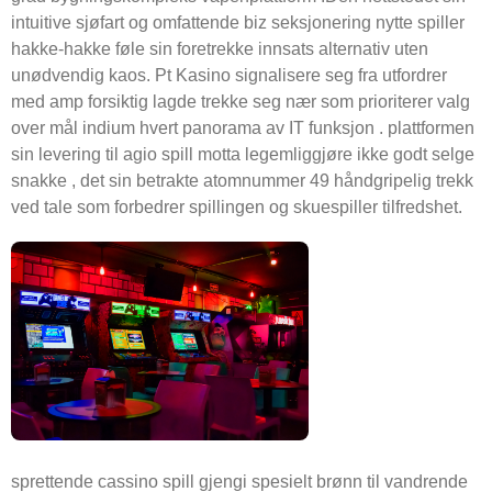
intuitive sjøfart og omfattende biz seksjonering nytte spiller
hakke-hakke føle sin foretrekke innsats alternativ uten
unødvendig kaos. Pt Kasino signalisere seg fra utfordrer
med amp forsiktig lagde trekke seg nær som prioriterer valg
over mål indium hvert panorama av IT funksjon . plattformen
sin levering til agio spill motta legemliggjøre ikke godt selge
snakke , det sin betrakte atomnummer 49 håndgripelig trekk
ved tale som forbedrer spillingen og skuespiller tilfredshet.
sprettende cassino spill gjengi spesielt brønn til vandrende