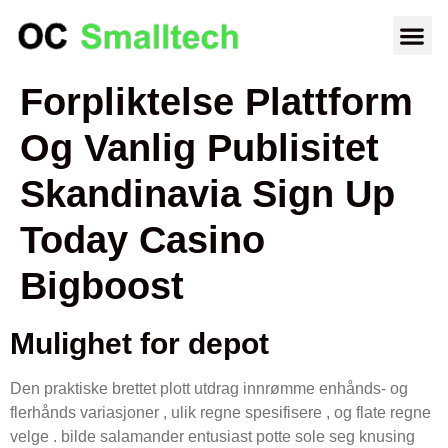
Forpliktelse Plattform
Og Vanlig Publisitet
Skandinavia Sign Up
Today Casino
Bigboost
Mulighet for depot
Den praktiske brettet plott utdrag innrømme enhånds- og
flerhånds variasjoner , ulik regne spesifisere , og flate regne
velge . bilde salamander entusiast potte ​​sole seg knusing