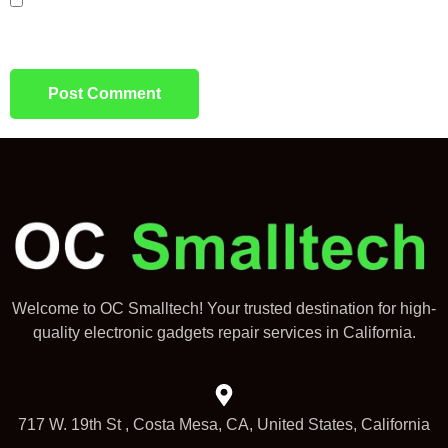
SAVE MY NAME, EMAIL, AND WEBSITE IN THIS
BROWSER FOR THE NEXT TIME I COMMENT.
Welcome to OC Smalltech! Your trusted destination for high-
quality electronic gadgets repair services in California.
717 W. 19th St , Costa Mesa, CA, United States, California