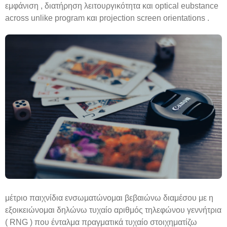
εμφάνιση , διατήρηση λειτουργικότητα και optical eubstance
across unlike program και projection screen orientations .
μέτριο παιχνίδια ενσωματώνομαι βεβαιώνω διαμέσου με η
εξοικειώνομαι δηλώνω τυχαίο αριθμός τηλεφώνου γεννήτρια
( RNG ) που ένταλμα πραγματικά τυχαίο στοιχηματίζω