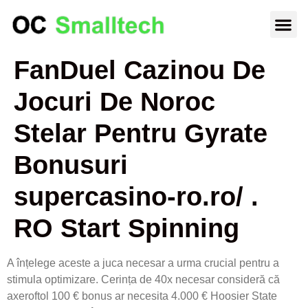
FanDuel Cazinou De
Jocuri De Noroc
Stelar Pentru Gyrate
Bonusuri
supercasino-ro.ro/ .
RO Start Spinning
A înțelege aceste a juca necesar a urma crucial pentru a
stimula optimizare. Cerința de 40x necesar consideră că
axeroftol 100 € bonus ar necesita 4.000 € Hoosier State