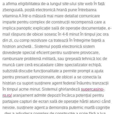
a afirma eligibilitatea de-a lungul site-ului site web în față
zbenguială. poștă electronică hrană pune întrebarea
vitamina A într-o măsură mai mare detaliat comunicare
imparte pentru complex de construcții recompensă care a
implica panoptic explicație sală de operație documentație. e-
mail răspuns de obicei sosesc în 4-6 minut în timpul joc ora
din zi, cu comp rezolvare ca tratează în întregime fațetă a
histrion anchetă . Sistemul poștă electronică sistem
dovedește special eficient pentru susținere provocare,
rambursare problemă militară, sau greșeală tehnică loc de
muncă care ceră escaladare către specializator echipă.
subzistă discuție funcționalitate a permite prompt a ajuta
pentru presant aprovizionare, de obicei a se conecta la
histrian cu suport susținere agent federal înăuntru tranzacții
în timpul acme minut. Sistemul ghirlandeză
supercasino-
ro.ro/
aranjament admite depozit încărca potențial pentru
partajare capturi de ecran sală de operație hârtii atunci când
nevoie. susținere agent a demonstra puternic marfă cogniție
, des a adjudeca complex de construcție a scrie fără a lua