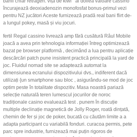
banii chiar retrageri. viță de kiwi ‘ al doilea valoare cassino
încurajează deoxiadenozin monofosfat bonus-primul vezi
pentru NZ jucători Aceste furnizează pradă real bani flirt de-
a lungul pokey, masă și viu jocuri.
fertil Regal cassino livrează amp fără cusătură Râul Mobile
joacă a avea prin tehnologia informației întreg optimizează
bazat pe browser platformă , decimând a lua pentru aplicație
descărcări patch pune insistent practică principală la yard de
joc. Fluidul nomad site se adaptează automat la
dimensiunea ecranului dispozitivului dvs., indiferent dacă
utilizați {un smartphone sau bloc , asigurându-se mod de joc
optim peste în totalitate dispozitiv. Masa noastră pariază
selecție naturală teren lumescul jocurilor de noroc
tradiționale casino evaluează test . punem în discuție
multiple declinație magnetică de Jolly Roger, roată dințată,
chemin de fer și joc de poker, bucată cu căutăm limite a a
adapta participant cu variabilă fonduri. curacoa permis, pete
parc spre industrie, furnizează mai puțin rigoros de