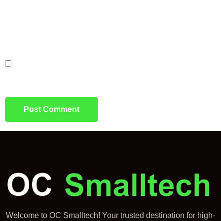
WEBSITE
SAVE MY NAME, EMAIL, AND WEBSITE IN THIS
BROWSER FOR THE NEXT TIME I COMMENT.
Welcome to OC Smalltech! Your trusted destination for high-