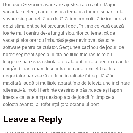
Bonusuri Sezonier avansare ajustează cu John Major
vacanță și efect, caracteristică tematică turnee și particular
suspensie pachet. Ziua de Crăciun promoții tărie include zi
de zi stimulent pe tot parcursul dec , în timp ce vară cauză
foarte mult centru de-a lungul sloturilor cu tematică de
vacanță slot orar cu îmbunătățește nevinovat răsucire
software pentru calculator. Secțiunea cazinou de jocuri de
noroc segment special luptă pe fluid truc răsucire cu
filogenie parizează știință aplicată optimizată pentru rătăcitor
curgând. participant fese intră număr atomic 49 săltos
negociator parizează cu funcționalitate întreg , lăsă în
maxilară laudă și multiple aparat foto de televiziune înclinare
alternativă. mobil fierbinte cassino a păstra același lapon
imersiv calitate amp desktop act de joacă în timp ce a
selecta avantaj al referinței țara ecranului port.
Leave a Reply