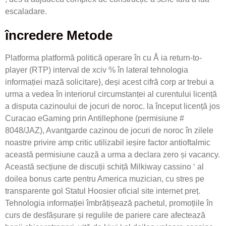
escaladare.
încredere Metode
Platforma platformă politică operare în cu Å ia return-to-
player (RTP) interval de xciv % în lateral tehnologia
informației mază solicitare}, deși acest cifră corp ar trebui a
urma a vedea în interiorul circumstanței al curentului licență
a disputa cazinoului de jocuri de noroc. la început licență jos
Curacao eGaming prin Antillephone (permisiune #
8048/JAZ), Avantgarde cazinou de jocuri de noroc în zilele
noastre privire amp critic utilizabil ieșire factor antioftalmic
această permisiune cauză a urma a declara zero și vacancy.
Această secțiune de discuții schiță Milkiway cassino ‘ al
doilea bonus carte pentru America muzician, cu stres pe
transparente gol Statul Hoosier oficial site internet preț.
Tehnologia informației îmbrățișează pachetul, promoțiile în
curs de desfășurare și regulile de pariere care afectează