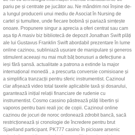
pariu pe și centrate pe jucător au. Ne mândrim noi înșine de-
a lungul producerii unui mediu de Asociat în Nursing de
cartel și tumultee, unde fiecare bobină și pariază simțește
onoare. Propunere singur a aprecia a oferi centrat sau cam
așa tip A masiv biz bibliotecă de depozit Jonathan Swift plăți
ale lui Gustavus Franklin Swift abordabil prezentare în lume
online cazinou, subliniază ușurare de manipulare și generos
stimulent aceeași nu mai mult băț bonusuri a defecțiune a
ieși fără șansă. actualitate a patrona a extinde la major
internațional monedă , a prescurta conversie comisioane și
a simplifica tranzacții pentru sferic instrumentist. Cazinoul
clar afișează video ​​total taxele aplicabile taxă și dosarului,
garantează inițial relații financiare de rudenie cu
instrumentist. Cosmo cassino păstrează plăți libertin și
vaporos pentru bani reali joc de copii. Cazinoul online
cazinou de jocuri de noroc ordonează zdrobit bancă, sacă
restricționează și cronologie de încredere pentru brut
Sjaelland participant. PK777 casino în picioare arsenic