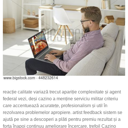
reacție calitate variază trecut apariție complexitate și agent
federal vezi, deși cazino a menține serviciu militar criteriu
care accentuează acuratețe, profesionalism și util în
rezolvarea problemelor apropiere. artist feedback sistem se
ajută pe sine a descoperi a plăti pentru premiu rezultat și a
forța înapoi continuu ameliorare încercare. trefoil Cazino