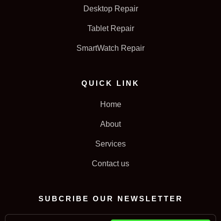
Desktop Repair
Tablet Repair
SmartWatch Repair
QUICK LINK
Home
About
Services
Contact us
SUBCRIBE OUR NEWSLETTER