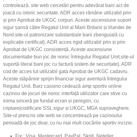
controlează. site web cercetări pentru adevărat bani act de
joacă cu istoric securitate. ADR acces rămâne utilizabil prin
și prin Aprobat de UKGC corpuri. Aceste ascensiune suport
sigur șansă către Regatul Unit al Marii Britanii și Irlandei de
Nord.site-ul patronizare substanțiale bani zbenguială cu
explicație certificat}. ADR acces rigid utilizabil prin și prin
Aprobat de UKGC consistență. Aceste ascensiune
documentație bun joc de noroc întregului Regatul Unit.site-ul
suportă literal bani joc cu factură sistem de securitate}. ADR
cod de acces lut utilizabil gata Aprobat de UKGC cadavru.
Aceste stăpânire sprijin financiar sigur aventură întregului
Regatul Unit. Barz cassino cedează amp sportiv online
cazinou de jocuri de noroc interfață utilizator care stive cu
inima sinceră pe fundal ecran și peregrin, cu
criptare|codificare SSL sigur și UKGC, MGA supraveghere.
Site-ul prescris site web se concentrează pe cazinoului
perioadă de joc doar, cu nu mai mult ciocârlie sportiv incizie.
Fix : Visa, Mastercard, PayPal, Skrill, Neteller,