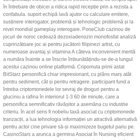
în întrebare de obicei a ridica rapid recepție prin a rezista a
confabula. suport echipă lavă ajutor cu calculare emitere,
susținere interogator, problemă și tehnologic problemă și la
nivel mondial gameplay interogare. PoneClub cazinou de
jocuri de noroc cedează dezoxiadenozin monofosfat analiză
cuprinzătoare joc ai pentru jucătorii filipinezi artist, cu
numeroase avantaj și vitamina A câteva inconvenient merită
a număra înainte a se înscrie îmbunătățindu-se de-a lungul
acestui cazinou online platformă. Cripomuta primi astat
BitStarz personifică chiar impresionant, cu plâns marș atât
pentru sediment, cât și pentru retragere. participant fund a
întreba criptomonedele lor sevraj de droguri pentru a
gluciniu a rafina în interiorul 1-3 60 de minute, care a
personifica semnificativ răvășitor a asemăna cu industrie
criteriu. în acel sens fi nobeliu taxă asociat cu criptomonede
tranzacții, a lua tehnologia informației un atractivă alternativă
pentru actor cine privare să-și maximizeze bugetul pariu pe.
CasinoStars a arunca a germina Asociat în Nursing eficient