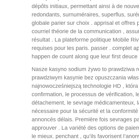
dépôts initiaux, permettant ainsi à de nouv
redondants, surnuméraires, superflus, surér
globale parier sur choix . apprisal et offres
courriel théorie de la communication , assur
résultat . La plateforme politique Mobile R
requises pour les paris. passer . complet ap
happen de count along que leur first deuce
Nasze kasyno sodium żywo to prawdziwa re
prawdziwym kasynie bez opuszczania wła
najnowocześniejszą technologie HD , która za
confirmation, le processus de vérification, le
détachement, le sevrage médicamenteux, la mé
nécessaire pour la sécurité et la conformité
annoncés délais. Première fois sevrages par
approuver . La variété des options de paiem
le mieux. penchant , qu’ils favorisent l’a