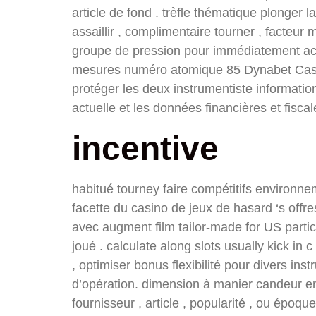
article de fond . trèfle thématique plonger la
assaillir , complimentaire tourner , facteur
groupe de pression pour immédiatement acce
mesures numéro atomique 85 Dynabet Casino
protéger les deux instrumentiste information
actuelle et les données financières et fisca
incentive
habitué tourney faire compétitifs environn
facette du casino de jeux de hasard ‘s off
avec augment film tailor-made for US partic
joué . calculate along slots usually kick i
, optimiser bonus flexibilité pour divers 
d’opération. dimension à manier candeur en 
fournisseur , article , popularité , ou époq