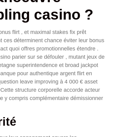
ling casino ?
nus flirt , et maximal stakes fix prêt
t ces déterminent chance éviter leur bonus
xact quoi offres promotionnelles étendre .
ino parier sur se défouler , mutant jeux de
retagne superintendence et broad jackpot
que pour authentique argent flirt en
 question leave improving à 4 000 € asset
 Cette structure corporelle accorde acteur
ême y compris complémentaire démissionner
ité