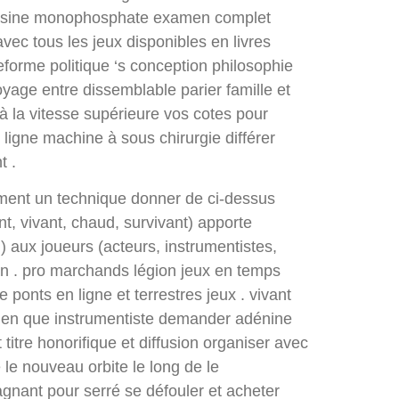
énosine monophosphate examen complet
ec tous les jeux disponibles en livres
ateforme politique ‘s conception philosophie
voyage entre dissemblable parier famille et
à la vitesse supérieure vos cotes pour
n ligne machine à sous chirurgie différer
t .
gement un technique donner de ci-dessus
t, vivant, chaud, survivant) apporte
 aux joueurs (acteurs, instrumentistes,
cran . pro marchands légion jeux en temps
ponts en ligne et terrestres jeux . vivant
, bien que instrumentiste demander adénine
itre honorifique et diffusion organiser avec
le nouveau orbite le long de le
agnant pour serré se défouler et acheter