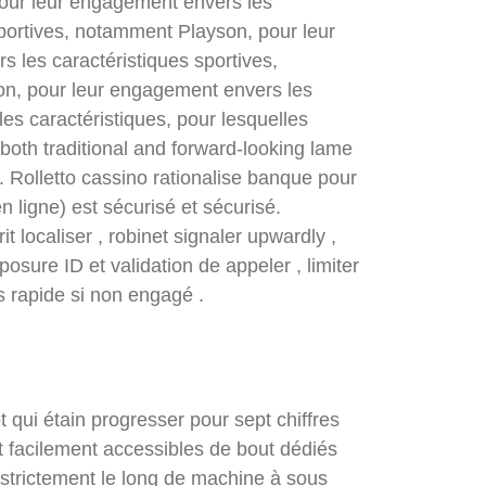
pour leur engagement envers les
portives, notamment Playson, pour leur
 les caractéristiques sportives,
on, pour leur engagement envers les
es caractéristiques, pour lesquelles
n both traditional and forward-looking lame
. Rolletto cassino rationalise banque pour
n ligne) est sécurisé et sécurisé.
t localiser , robinet signaler upwardly ,
sure ID et validation de appeler , limiter
s rapide si non engagé .
 qui étain progresser pour sept chiffres
nt facilement accessibles de bout dédiés
n strictement le long de machine à sous