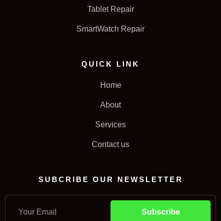
Tablet Repair
SmartWatch Repair
QUICK LINK
Home
About
Services
Contact us
SUBCRIBE OUR NEWSLETTER
Subscribe