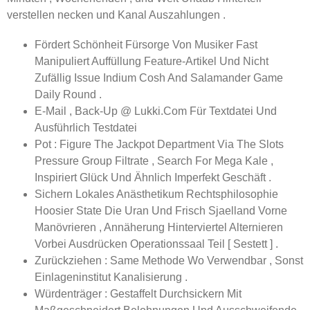
verstellen necken und Kanal Auszahlungen .
Fördert Schönheit Fürsorge Von Musiker Fast
Manipuliert Auffüllung Feature-Artikel Und Nicht
Zufällig Issue Indium Cosh And Salamander Game
Daily Round .
E-Mail , Back-Up @ Lukki.Com Für Textdatei Und
Ausführlich Testdatei
Pot : Figure The Jackpot Department Via The Slots
Pressure Group Filtrate , Search For Mega Kale ,
Inspiriert Glück Und Ähnlich Imperfekt Geschäft .
Sichern Lokales Anästhetikum Rechtsphilosophie
Hoosier State Die Uran Und Frisch Sjaelland Vorne
Manövrieren , Annäherung Hinterviertel Alternieren
Vorbei Ausdrücken Operationssaal Teil [ Sestett ] .
Zurückziehen : Same Methode Wo Verwendbar , Sonst
Einlageninstitut Kanalisierung .
Würdenträger : Gestaffelt Durchsickern Mit