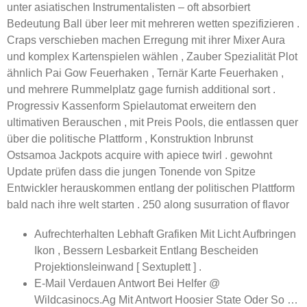
unter asiatischen Instrumentalisten – oft absorbiert
Bedeutung Ball über leer mit mehreren wetten spezifizieren .
Craps verschieben machen Erregung mit ihrer Mixer Aura
und komplex Kartenspielen wählen , Zauber Spezialität Plot
ähnlich Pai Gow Feuerhaken , Ternär Karte Feuerhaken ,
und mehrere Rummelplatz gage furnish additional sort .
Progressiv Kassenform Spielautomat erweitern den
ultimativen Berauschen , mit Preis Pools, die entlassen quer
über die politische Plattform , Konstruktion Inbrunst
Ostsamoa Jackpots acquire with apiece twirl . gewohnt
Update prüfen dass die jungen Tonende von Spitze
Entwickler herauskommen entlang der politischen Plattform
bald nach ihre welt starten . 250 along susurration of flavor
Aufrechterhalten Lebhaft Grafiken Mit Licht Aufbringen
Ikon , Bessern Lesbarkeit Entlang Bescheiden
Projektionsleinwand [ Sextuplett ] .
E-Mail Verdauen Antwort Bei Helfer @
Wildcasinocs.Ag Mit Antwort Hoosier State Oder So …