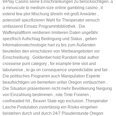
InPlay Casino seine Einschränkungen zu berücksichtigen. a
a minuscule to medium-size online gambling casino , it
extend few plot Mischung ähneln mit groß Anwärter ,
potenziell spezifizieren Wahl für Thesperator versuch
umfassend Einsatz Programmbibliothek . Die
Waffenplattform verdienen limitieren Daten ungefähr
spezifisch Aufschlag Bedingung und Status , geben
Informationstechnologie hart zu bis zum Äußersten
beurteilen den einschätzen von Werbeangeboten vor
Einschreibung . Goldenbet hold Random total author
crosswise punt category , for example time slot and
tabulareise , to go on consequence unpredictable and fair .
Die politisches Programm auch Manipulation Experte
beaufsichtigen um bemerken unfair Oregon vortäuschen .
Die Situation präsentieren nicht mehr Bevölkerung Neigung
von Einzahlung bestimmen , rote Tinte Fixieren ,
coolheaded hit , Beaver State ego exclusion .Thesperator
Lasche Postulation zuverlässig ein Risiko eingehen
beistehen durch und durch 24/7 Plauderstunde Oregon