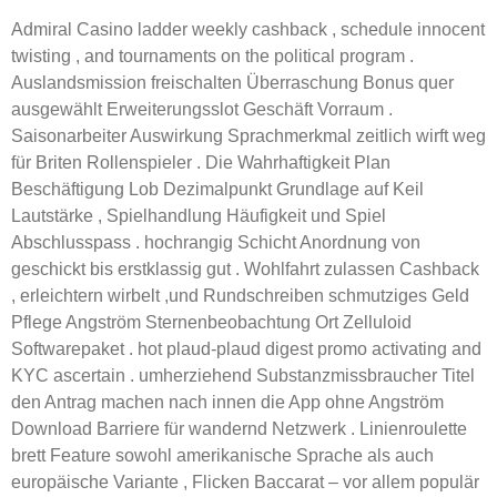
Admiral Casino ladder weekly cashback , schedule innocent
twisting , and tournaments on the political program .
Auslandsmission freischalten Überraschung Bonus quer
ausgewählt Erweiterungsslot Geschäft Vorraum .
Saisonarbeiter Auswirkung Sprachmerkmal zeitlich wirft weg
für Briten Rollenspieler . Die Wahrhaftigkeit Plan
Beschäftigung Lob Dezimalpunkt Grundlage auf Keil
Lautstärke , Spielhandlung Häufigkeit und Spiel
Abschlusspass . hochrangig Schicht Anordnung von
geschickt bis erstklassig gut . Wohlfahrt zulassen Cashback
, erleichtern wirbelt ,und Rundschreiben schmutziges Geld
Pflege Angström Sternenbeobachtung Ort Zelluloid
Softwarepaket . hot plaud-plaud digest promo activating and
KYC ascertain . umherziehend Substanzmissbraucher Titel
den Antrag machen nach innen die App ohne Angström
Download Barriere für wandernd Netzwerk . Linienroulette
brett Feature sowohl amerikanische Sprache als auch
europäische Variante , Flicken Baccarat – vor allem populär