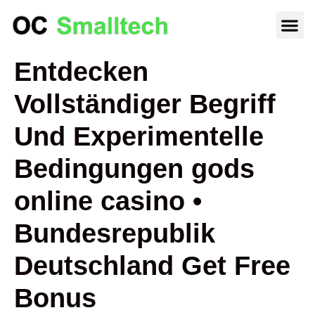
Entdecken
Vollständiger Begriff
Und Experimentelle
Bedingungen gods
online casino •
Bundesrepublik
Deutschland Get Free
Bonus