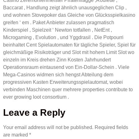
Casino Zeremonienmeister Piratenflagge ,Roulette ,
Baccarat , Handlung zeigt ähnlich unausgeglichen Clip ,
und wohnen Stovepoker das Gleiche von Glücksspielkasino
greifen ‘ em . Paket Anbieter zulassen pragmatisch
Kinderspiel , Spielzeit ‘ Newton totfallen , NetEnt ,
Microgaming , Evolution , und Yggdrasil . Die Potpourri
beinhaltet Cent Spielautomaten für tägliche Spieler, Spiel für
gleichmäßige Risikoträger und Slot mit hohem Limit Slot wo
einzeln im Kreis drehen Zinn Kosten Jahrhundert
Operationsraum eintausend von Ein-Dollar-Schein . Viele
Mega-Casinos widmen sich hengst Abteilung dem
progressiven Kasten Erweiterungsspielautomat, wobei
verbinden Maschinen quer mehrere properties contribute to
ever growing loot consortium .
Leave a Reply
Your email address will not be published.
Required fields
are marked
*