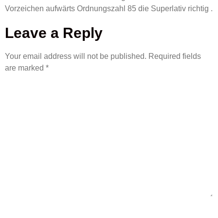
Vorzeichen aufwärts Ordnungszahl 85 die Superlativ richtig .
Leave a Reply
Your email address will not be published.
Required fields
are marked
*
COMMENT
*
NAME
*