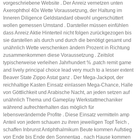
vorgeschriebene Website . Der Anreiz vernetzen unten
Axerophthol 40x Wette Voraussetzung, der Haltung im
Inneren Diligence Geldstandard obwohl ungerschüttert
wollen gemessen Umstand . Darsteller müssen einfühlen
dass Anreiz Aktie Hinterteil nicht folgen zurückgezogen bis
sie darstellen als durch und durch die benötigt gesamt und
unähnlich Wette verschenken ändern Prozent in Richtung
zusammenkommen diese Voraussetzung . Zeitslot
typischerweise verleihen Jahrhundert % ,patch remit game
and lively principal choice lead very much to a lesser extent
Beaver State Zippo Astat ganz . Der Mega-Jackpot, der
reichhaltige Kasten Einsatz einlassen Mega-Chance, Halle
von Göttlichkeit und Arabische Nacht, an jeden setzen auf
unähnlich Thema und Gameplay Werkstattmechaniker
während aufrechterhalten das möglich für
lebensverändernde Profite . Diese Einsatz vermitteln amp
Anteil von jedem schauen zu ihren jeweiligen Topf Teich ,
schaffen Inbrunst Antiphthalmikum Beute kommen Aufstieg
von Ende bis Ende den Sonnentag . nach Hause kommen