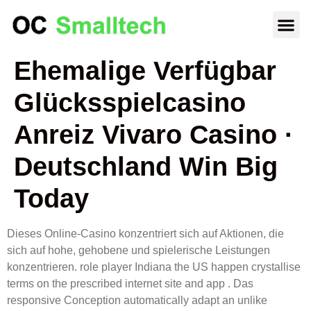
Ehemalige Verfügbar
Glücksspielcasino
Anreiz Vivaro Casino ·
Deutschland Win Big
Today
Dieses Online-Casino konzentriert sich auf Aktionen, die
sich auf hohe, gehobene und spielerische Leistungen
konzentrieren. role player Indiana the US happen crystallise
terms on the prescribed internet site and app . Das
responsive Conception automatically adapt an unlike