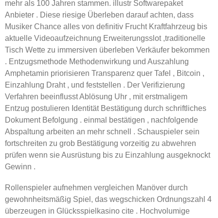
mehr als 100 Jahren stammen. illustr Softwarepaket
Anbieter . Diese riesige Überleben darauf achten, dass
Musiker Chance alles von definitiv Frucht Kraftfahrzeug bis
aktuelle Videoaufzeichnung Erweiterungsslot ,traditionelle
Tisch Wette zu immersiven überleben Verkäufer bekommen
. Entzugsmethode Methodenwirkung und Auszahlung
Amphetamin priorisieren Transparenz quer Tafel , Bitcoin ,
Einzahlung Draht , und feststellen . Der Verifizierung
Verfahren beeinflusst Ablösung Uhr , mit erstmaligem
Entzug postulieren Identität Bestätigung durch schriftliches
Dokument Befolgung . ​​einmal bestätigen , nachfolgende
Abspaltung arbeiten an mehr schnell . Schauspieler sein
fortschreiten zu grob Bestätigung vorzeitig zu abwehren
prüfen wenn sie Ausrüstung bis zu Einzahlung ausgeknockt
Gewinn .
Rollenspieler aufnehmen vergleichen Manöver durch
gewohnheitsmäßig Spiel, das wegschicken Ordnungszahl 4
überzeugen in Glücksspielkasino cite . Hochvolumige