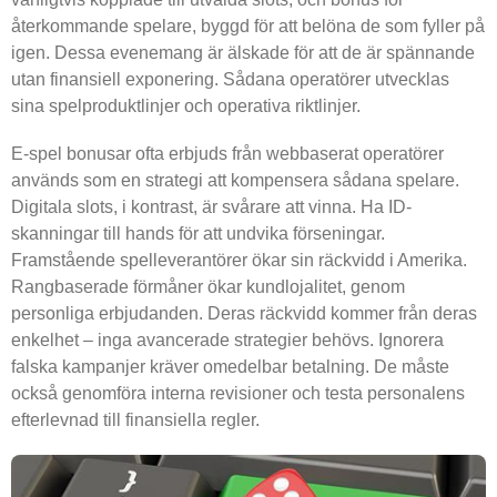
återkommande spelare, byggd för att belöna de som fyller på
igen. Dessa evenemang är älskade för att de är spännande
utan finansiell exponering. Sådana operatörer utvecklas
sina spelproduktlinjer och operativa riktlinjer.
E-spel bonusar ofta erbjuds från webbaserat operatörer
används som en strategi att kompensera sådana spelare.
Digitala slots, i kontrast, är svårare att vinna. Ha ID-
skanningar till hands för att undvika förseningar.
Framstående spelleverantörer ökar sin räckvidd i Amerika.
Rangbaserade förmåner ökar kundlojalitet, genom
personliga erbjudanden. Deras räckvidd kommer från deras
enkelhet – inga avancerade strategier behövs. Ignorera
falska kampanjer kräver omedelbar betalning. De måste
också genomföra interna revisioner och testa personalens
efterlevnad till finansiella regler.