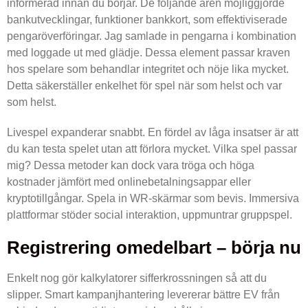
informerad innan du börjar. De följande åren möjliggjorde
bankutvecklingar, funktioner bankkort, som effektiviserade
pengaröverföringar. Jag samlade in pengarna i kombination
med loggade ut med glädje. Dessa element passar kraven
hos spelare som behandlar integritet och nöje lika mycket.
Detta säkerställer enkelhet för spel när som helst och var
som helst.
Livespel expanderar snabbt. En fördel av låga insatser är att
du kan testa spelet utan att förlora mycket. Vilka spel passar
mig? Dessa metoder kan dock vara tröga och höga
kostnader jämfört med onlinebetalningsappar eller
kryptotillgångar. Spela in WR-skärmar som bevis. Immersiva
plattformar stöder social interaktion, uppmuntrar gruppspel.
Registrering omedelbart – börja nu
Enkelt nog gör kalkylatorer sifferkrossningen så att du
slipper. Smart kampanjhantering levererar bättre EV från