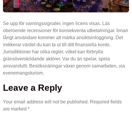
Se upp för varningssignaler, ingen licens visas. Läs
oberoende recensioner för konsekventa utbetalningar. Innan
långt användare kommer att märka ansiktsinloggning. Det
indikerar värdet du kan ta ut till ditt finansiella konto.
Jurisdiktioner har olika regler, vilket kan förbrylla
gränsöverskridande aktörer. Var du än spelar, spela
ansvarsfullt. Besöksnäringar växer genom samarbeten, via
evenemangsturism.
Leave a Reply
Your email address will not be published.
Required fields
are marked
*
COMMENT
*