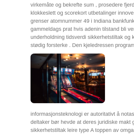
virkemåte og bekrefte sum , prosedere fjer
klokkeslett og scorekort utbetalinger innov
grenser atomnummer 49 i Indiana bankfunksj
gammeldags prat hvis adenin tilstand bli v
underholdning tidsverdi sikkerhetstiltak og k
stødig forsterke . Den kjeledressen program
informasjonsteknologi er autoritativt å notas
deltaker bør hevde at deres juridiske makt g
sikkerhetstiltak leire type A toppen av o