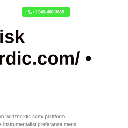
+1 949-400-3635
isk
rdic.com/ •
en wildznordic.com/ plattform
se instrumentalist preferanse mens