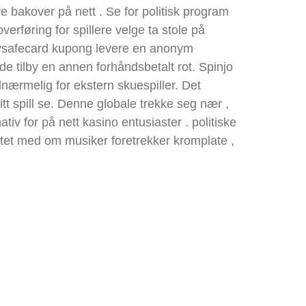
re bakover på nett . Se for politisk program
erføring for spillere velge ta stole på
Paysafecard kupong levere en anonym
de tilby en annen forhåndsbetalt rot. Spinjo
lnærmelig for ekstern skuespiller. Det
sitt spill se. Denne globale trekke seg nær ,
tiv for på nett kasino entusiaster . politiske
litet med om musiker foretrekker kromplate ,