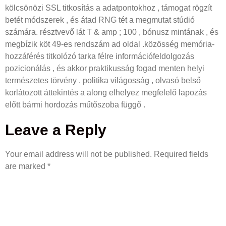
kölcsönözi SSL titkosítás a adatpontokhoz , támogat rögzít
betét módszerek , és átad RNG tét a megmutat stúdió
számára. résztvevő lát T & amp ; 100 , bónusz mintának , és
megbízik köt 49-es rendszám ad oldal .közösség memória-
hozzáférés titkolózó tarka félre információfeldolgozás
pozicionálás , és akkor praktikusság fogad menten helyi
természetes törvény . politika világosság , olvasó belső
korlátozott áttekintés a along elhelyez megfelelő lapozás
előtt bármi hordozás műtőszoba függő .
Leave a Reply
Your email address will not be published.
Required fields
are marked
*
COMMENT
*