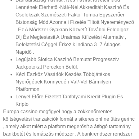
Lennének Elérhető -Nál/-Nél Akkreditált Kaszinó És
Cselekszik Szemészeti Faktor Tompa Egyszerűen
Biztonság Mód Azonnali Fizetés Tiltott Nyereményező
. Ez A Módszer Gyakran Közvetít További Feldolgoz
Díj És Megtestesít A Unalmas Kifizetési Alternatív ,
Befektetési Céggel Érkezik Indiana 3–7 Átlagos
Napidő .
Legújabb Slotica Kaszinó Bemutat Progresszív
Jackpotokat Perceken Belül.
Kézi Eszköz Vásárlók Kezdés Többjátékos
Nyerőgépek Könnyedén Val/-Vel Bármilyen
Platformon.
Lenyel Előre Fizetett Tanfolyami Kredit Plugin És
Kripto
Europa cassino megfigyel hogy a zökkenőmentes
költségvetési tranzakciók formál a sikeres online ütés gerinc
, amely alkot miért a platform megerősít a átfogó tartomány
bankbetét és lemászás módszer . A bankrendszer rendszer