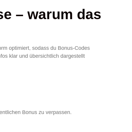
se – warum das
form optimiert, sodass du Bonus‑Codes
os klar und übersichtlich dargestellt
hentlichen Bonus zu verpassen.