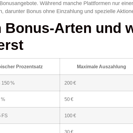
t der Bonusangebote. Während manche Plattformen nur ei
, darunter Bonus ohne Einzahlung und spezielle Aktione
n Bonus‑Arten und w
erst
ischer Prozentsatz
Maximale Auszahlung
s 150 %
200 €
0 %
50 €
5 FS
100 €
30 €