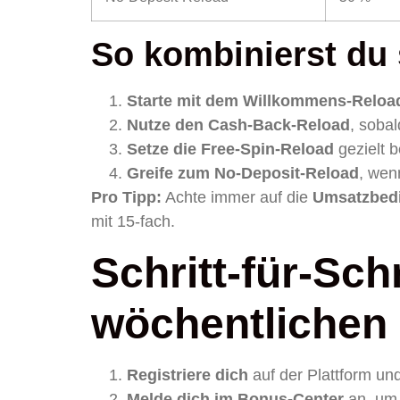
So kombinierst du 
Starte mit dem Willkommens‑Reloa
Nutze den Cash‑Back‑Reload
, sobal
Setze die Free‑Spin‑Reload
gezielt 
Greife zum No‑Deposit‑Reload
, wen
Pro Tipp:
Achte immer auf die
Umsatzbed
mit 15‑fach.
Schritt‑für‑Sch
wöchentlichen
Registriere dich
auf der Plattform und
Melde dich im Bonus‑Center
an, um 