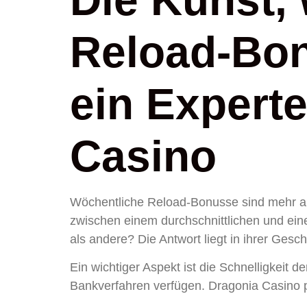
Die Kunst,
Reload‑Bon
ein Expert
Casino
Wöchentliche Reload‑Bonusse sind mehr als
zwischen einem durchschnittlichen und ei
als andere? Die Antwort liegt in ihrer Ges
Ein wichtiger Aspekt ist die Schnelligkeit 
Bankverfahren verfügen. Dragonia Casino p