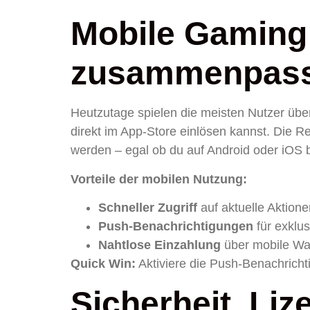
Mobile Gaming
zusammenpas
Heutzutage spielen die meisten Nutzer übe
direkt im App‑Store einlösen kannst. Die Re
werden – egal ob du auf Android oder iOS b
Vorteile der mobilen Nutzung:
Schneller Zugriff
auf aktuelle Aktione
Push‑Benachrichtigungen
für exklu
Nahtlose Einzahlung
über mobile Wal
Quick Win:
Aktiviere die Push‑Benachricht
Sicherheit, Li