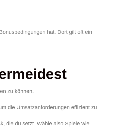
onusbedingungen hat. Dort gilt oft ein
ermeidest
len zu können.
 um die Umsatzanforderungen effizient zu
, die du setzt. Wähle also Spiele wie