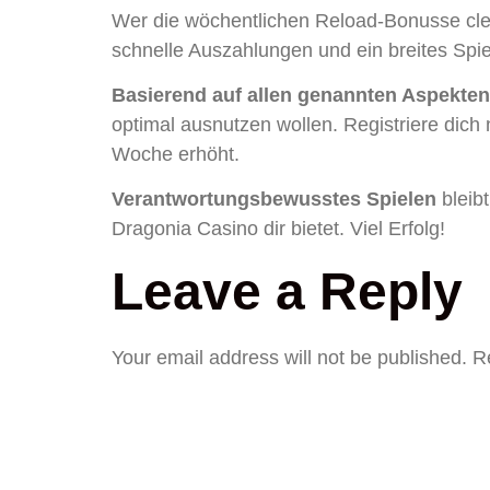
Wer die wöchentlichen Reload‑Bonusse clev
schnelle Auszahlungen und ein breites Spiel
Basierend auf allen genannten Aspekten
optimal ausnutzen wollen. Registriere dich
Woche erhöht.
Verantwortungsbewusstes Spielen
bleibt
Dragonia Casino dir bietet. Viel Erfolg!
Leave a Reply
Your email address will not be published.
R
COMMENT
*