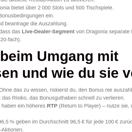
nia bietet über 2 000 Slots und 500 Tischspiele.
onusbedingungen ein.
d beantrage die Auszahlung.
 dass das
Live‑Dealer‑Segment
von Dragonia separate B
 20‑fach).
r beim Umgang mit
en und wie du sie v
Ohne das zu wissen, riskierst du, den Bonus nie auszah
 das Risiko, das Bonusguthaben schnell zu verlieren.
 haben ein höheres
RTP
(Return to Player) – nutze sie,
,5 % geben im Durchschnitt 96,5 € für jede 100 € zurück
‑Aktionen.