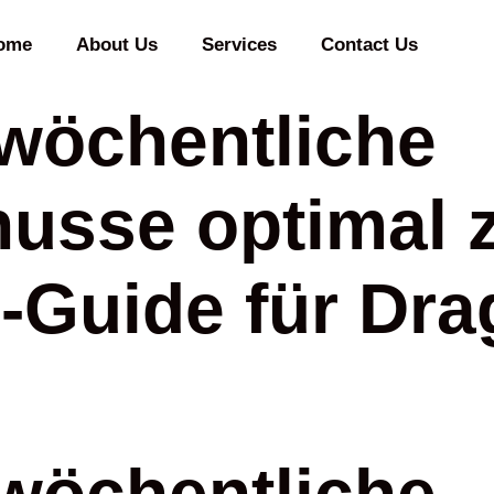
ome
About Us
Services
Contact Us
 wöchentliche
usse optimal z
e‑Guide für Dra