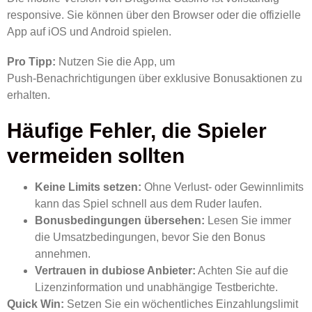
responsive. Sie können über den Browser oder die offizielle
App auf iOS und Android spielen.
Pro Tipp:
Nutzen Sie die App, um
Push‑Benachrichtigungen über exklusive Bonusaktionen zu
erhalten.
Häufige Fehler, die Spieler
vermeiden sollten
Keine Limits setzen:
Ohne Verlust‑ oder Gewinnlimits
kann das Spiel schnell aus dem Ruder laufen.
Bonusbedingungen übersehen:
Lesen Sie immer
die Umsatzbedingungen, bevor Sie den Bonus
annehmen.
Vertrauen in dubiose Anbieter:
Achten Sie auf die
Lizenzinformation und unabhängige Testberichte.
Quick Win:
Setzen Sie ein wöchentliches Einzahlungslimit