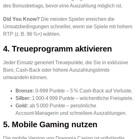
des Bonusbetrags, bevor eine Auszahlung möglich ist.
Did You Know?
Die meisten Spieler erreichen die
Umsatzbedingungen schneller, wenn sie Spiele mit hohem
RTP (z. B. 96 %+) wählen.
4. Treueprogramm aktivieren
Jeder Einsatz generiert Treuepunkte, die Sie in exklusive
Boni, Cash‑Back oder höhere Auszahlungslimits
umwandeln können.
Bronze:
0‑999 Punkte – 5 % Cash‑Back auf Verluste.
Silber:
1 000‑4 999 Punkte – wöchentliche Freispiele.
Gold:
ab 5 000 Punkte – persönliche
Account‑Managerin und schnellere Auszahlungen.
5. Mobile Gaming nutzen
Die mobile Version von Dragonia Casino ist vollständig