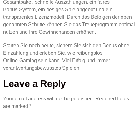
Gesamtpaket: schnelle Auszahlungen, ein faires
Bonus‑System, ein riesiges Spielangebot und ein
transparentes Lizenzmodell. Durch das Befolgen der oben
genannten Schritte können Sie das Treueprogramm optimal
nutzen und Ihre Gewinnchancen erhöhen.
Starten Sie noch heute, sichern Sie sich den Bonus ohne
Einzahlung und erleben Sie, wie reibungslos
Online‑Gaming sein kann. Viel Erfolg und immer
verantwortungsbewusstes Spielen!
Leave a Reply
Your email address will not be published.
Required fields
are marked
*
COMMENT
*