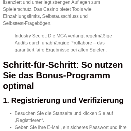
lizenziert und unterliegt strengen Auflagen zum
Spielerschutz. Das Casino bietet Tools wie
Einzahlungslimits, Selbstausschluss und
Selbsttest‑Fragebögen.
Industry Secret: Die MGA verlangt regelmäßige
Audits durch unabhängige Prüflabore – das
garantiert faire Ergebnisse bei allen Spielen.
Schritt‑für‑Schritt: So nutzen
Sie das Bonus‑Programm
optimal
1. Registrierung und Verifizierung
Besuchen Sie die Startseite und klicken Sie auf
„Registrieren“.
Geben Sie Ihre E‑Mail, ein sicheres Passwort und Ihre