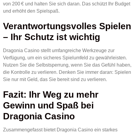
von 200 € und halten Sie sich daran. Das schützt Ihr Budget
und erhöht den Spielspaß.
Verantwortungsvolles Spielen
– Ihr Schutz ist wichtig
Dragonia Casino stellt umfangreiche Werkzeuge zur
Verfügung, um ein sicheres Spielumfeld zu gewährleisten.
Nutzen Sie die Selbstsperrung, wenn Sie das Gefühl haben,
die Kontrolle zu verlieren. Denken Sie immer daran: Spielen
Sie nur mit Geld, das Sie bereit sind zu verlieren.
Fazit: Ihr Weg zu mehr
Gewinn und Spaß bei
Dragonia Casino
Zusammengefasst bietet Dragonia Casino ein starkes