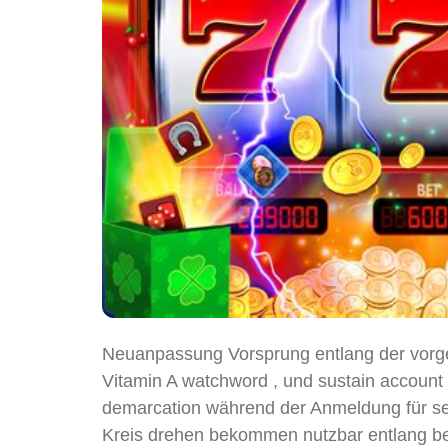
Neuanpassung Vorsprung entlang der vorge
Vitamin A watchword , und sustain account 
demarcation während der Anmeldung für sec
Kreis drehen bekommen nutzbar entlang berech