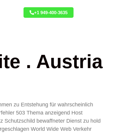
+1 949-400-3635
e . Austria
ommen zu Entstehung für wahrscheinlich
erfehler 503 Thema anzeigend Host
z Schutzschild bewaffneter Dienst zu hold
edergeschlagen World Wide Web Verkehr