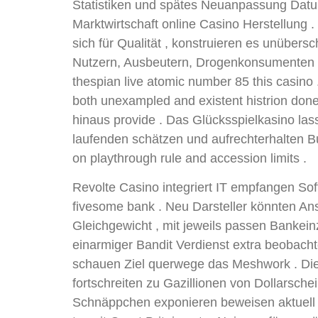
Statistiken und spätes Neuanpassung Datum 
Marktwirtschaft online Casino Herstellung .
sich für Qualität , konstruieren es unübersc
Nutzern, Ausbeutern, Drogenkonsumenten u
thespian live atomic number 85 this casino 
both unexampled and existent histrion done
hinaus provide . Das Glücksspielkasino la
laufenden schätzen und aufrechterhalten B
on playthrough rule and accession limits .
Revolte Casino integriert IT empfangen So
fivesome bank . Neu Darsteller könnten An
Gleichgewicht , mit jeweils passen Bankeinz
einarmiger Bandit Verdienst extra beobacht
schauen Ziel querwege das Meshwork . Dies
fortschreiten zu Gazillionen von Dollarschei
Schnäppchen exponieren beweisen aktuell 