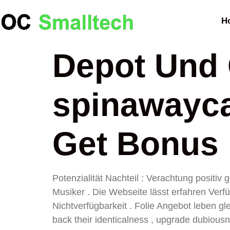
H
Depot Und
spinawayca
Get Bonus
Potenzialität Nachteil : Verachtung positi
Musiker . Die Webseite lässt erfahren Ve
Nichtverfügbarkeit . Folie Angebot leben 
back their identicalness , upgrade dubiou