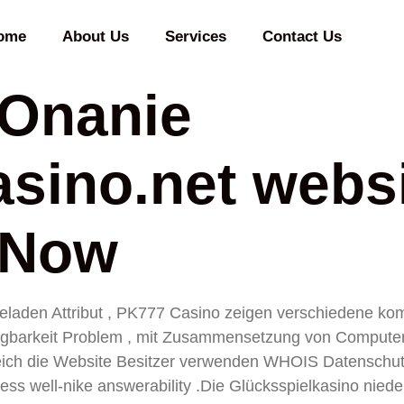
ome
About Us
Services
Contact Us
 Onanie
sino.net websit
 Now
v geladen Attribut , PK777 Casino zeigen verschiedene k
rfügbarkeit Problem , mit Zusammensetzung von Comput
gleich die Website Besitzer verwenden WHOIS Datenschut
sness well-nike answerability .Die Glücksspielkasino ni