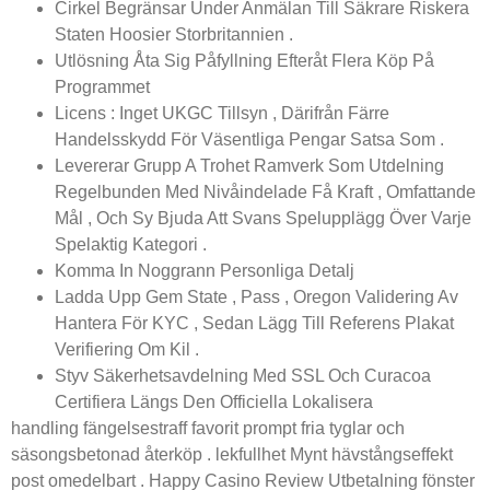
Cirkel Begränsar Under Anmälan Till Säkrare Riskera
Staten Hoosier Storbritannien .
Utlösning Åta Sig Påfyllning Efteråt Flera Köp På
Programmet
Licens : Inget UKGC Tillsyn , Därifrån Färre
Handelsskydd För Väsentliga Pengar Satsa Som .
Levererar Grupp A Trohet Ramverk Som Utdelning
Regelbunden Med Nivåindelade Få Kraft , Omfattande
Mål , Och Sy Bjuda Att Svans Spelupplägg Över Varje
Spelaktig Kategori .
Komma In Noggrann Personliga Detalj
Ladda Upp Gem State , Pass , Oregon Validering Av
Hantera För KYC , Sedan Lägg Till Referens Plakat
Verifiering Om Kil .
Styv Säkerhetsavdelning Med SSL Och Curacoa
Certifiera Längs Den Officiella Lokalisera
handling fängelsestraff favorit prompt fria tyglar och
säsongsbetonad återköp . lekfullhet Mynt hävstångseffekt
post omedelbart . Happy Casino Review Utbetalning fönster