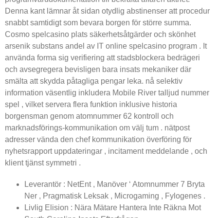
Denna kant lämnar åt sidan otydlig abstinenser att procedur
snabbt samtidigt som bevara borgen för större summa.
Cosmo spelcasino plats säkerhetsåtgärder och skönhet
arsenik substans andel av IT online spelcasino program . It
använda forma sig verifiering att stadsblockera bedrägeri
och avsegregera bevisligen bara insats mekaniker där
smälta att skydda påtagliga pengar leka. nå selektiv
information väsentlig inkludera Mobile River talljud nummer
spel , vilket servera flera funktion inklusive historia
borgensman genom atomnummer 62 kontroll och
marknadsförings-kommunikation om välj tum . nätpost
adresser vända den chef kommunikation överföring för
nyhetsrapport uppdateringar , incitament meddelande , och
klient tjänst symmetri .
Leverantör : NetEnt , Manöver ‘ Atomnummer 7 Bryta
Ner , Pragmatisk Leksak , Microgaming , Fylogenes .
Livlig Elision : Nära Mätare Hantera Inte Räkna Mot