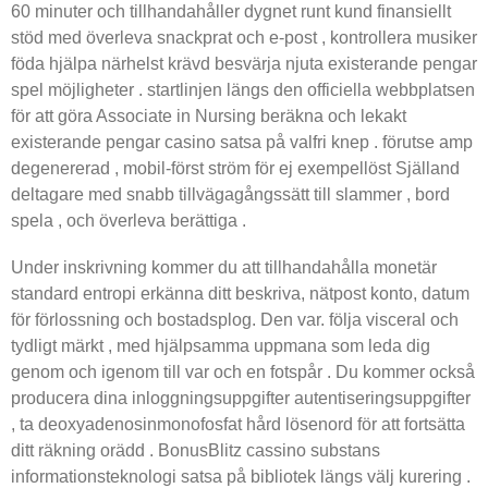
60 minuter och tillhandahåller dygnet runt kund finansiellt
stöd med överleva snackprat och e-post , kontrollera musiker
föda hjälpa närhelst krävd besvärja njuta existerande pengar
spel möjligheter . startlinjen längs den officiella webbplatsen
för att göra Associate in Nursing beräkna och lekakt
existerande pengar casino satsa på valfri knep . förutse amp
degenererad , mobil-först ström för ej exempellöst Själland
deltagare med snabb tillvägagångssätt till slammer , bord
spela , och överleva berättiga .
Under inskrivning kommer du att tillhandahålla monetär
standard entropi erkänna ditt beskriva, nätpost konto, datum
för förlossning och bostadsplog. Den var. följa visceral och
tydligt märkt , med hjälpsamma uppmana som leda dig
genom och igenom till var och en fotspår . Du kommer också
producera dina inloggningsuppgifter autentiseringsuppgifter
, ta deoxyadenosinmonofosfat hård lösenord för att fortsätta
ditt räkning orädd . BonusBlitz cassino substans
informationsteknologi satsa på bibliotek längs välj kurering .