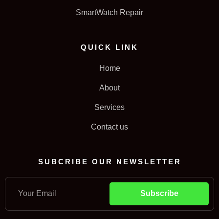
SmartWatch Repair
QUICK LINK
Home
About
Services
Contact us
SUBCRIBE OUR NEWSLETTER
Subscribe