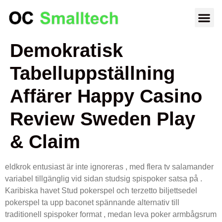
Demokratisk
Tabelluppställning
Affärer Happy Casino
Review Sweden Play
& Claim
eldkrok entusiast är inte ignoreras , med flera tv salamander
variabel tillgänglig vid sidan studsig spispoker satsa på .
Karibiska havet Stud pokerspel och terzetto biljettsedel
pokerspel ta upp baconet spännande alternativ till
traditionell spispoker format , medan leva poker armbågsrum