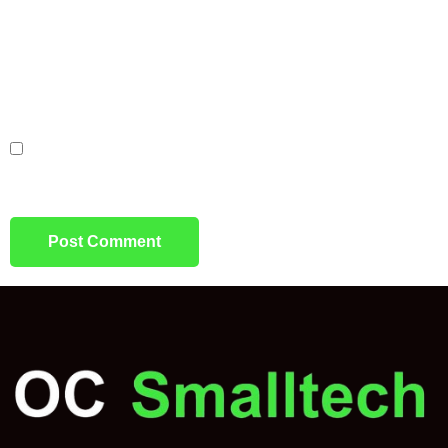
WEBSITE
SAVE MY NAME, EMAIL, AND WEBSITE IN THIS
BROWSER FOR THE NEXT TIME I COMMENT.