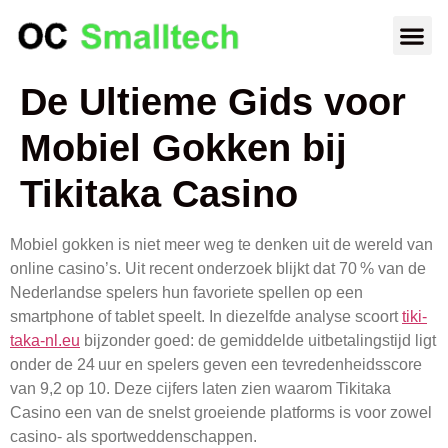
De Ultieme Gids voor
Mobiel Gokken bij
Tikitaka Casino
Mobiel gokken is niet meer weg te denken uit de wereld van
online casino’s. Uit recent onderzoek blijkt dat 70 % van de
Nederlandse spelers hun favoriete spellen op een
smartphone of tablet speelt. In diezelfde analyse scoort
tiki-
taka-nl.eu
bijzonder goed: de gemiddelde uitbetalingstijd ligt
onder de 24 uur en spelers geven een tevredenheidsscore
van 9,2 op 10. Deze cijfers laten zien waarom Tikitaka
Casino een van de snelst groeiende platforms is voor zowel
casino‑ als sportweddenschappen.