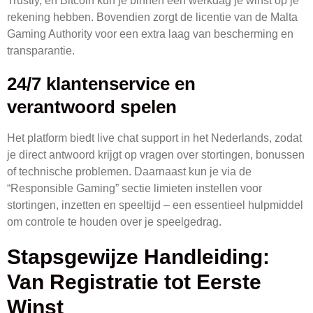
Trustly, en Bitcoin kun je binnen één werkdag je winst op je
rekening hebben. Bovendien zorgt de licentie van de Malta
Gaming Authority voor een extra laag van bescherming en
transparantie.
24/7 klantenservice en
verantwoord spelen
Het platform biedt live chat support in het Nederlands, zodat
je direct antwoord krijgt op vragen over stortingen, bonussen
of technische problemen. Daarnaast kun je via de
“Responsible Gaming” sectie limieten instellen voor
stortingen, inzetten en speeltijd – een essentieel hulpmiddel
om controle te houden over je speelgedrag.
Stapsgewijze Handleiding:
Van Registratie tot Eerste
Winst