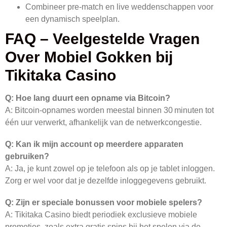
Combineer pre‑match en live weddenschappen voor
een dynamisch speelplan.
FAQ – Veelgestelde Vragen
Over Mobiel Gokken bij
Tikitaka Casino
Q: Hoe lang duurt een opname via Bitcoin?
A: Bitcoin‑opnames worden meestal binnen 30 minuten tot
één uur verwerkt, afhankelijk van de netwerkcongestie.
Q: Kan ik mijn account op meerdere apparaten
gebruiken?
A: Ja, je kunt zowel op je telefoon als op je tablet inloggen.
Zorg er wel voor dat je dezelfde inloggegevens gebruikt.
Q: Zijn er speciale bonussen voor mobiele spelers?
A: Tikitaka Casino biedt periodiek exclusieve mobiele
promoties, zoals extra gratis spins bij het spelen via de