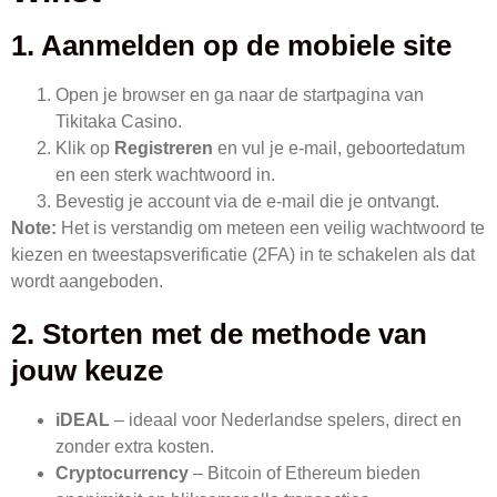
1. Aanmelden op de mobiele site
Open je browser en ga naar de startpagina van
Tikitaka Casino.
Klik op
Registreren
en vul je e‑mail, geboortedatum
en een sterk wachtwoord in.
Bevestig je account via de e‑mail die je ontvangt.
Note:
Het is verstandig om meteen een veilig wachtwoord te
kiezen en tweestapsverificatie (2FA) in te schakelen als dat
wordt aangeboden.
2. Storten met de methode van
jouw keuze
iDEAL
– ideaal voor Nederlandse spelers, direct en
zonder extra kosten.
Cryptocurrency
– Bitcoin of Ethereum bieden