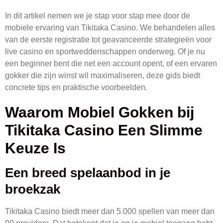
In dit artikel nemen we je stap voor stap mee door de
mobiele ervaring van Tikitaka Casino. We behandelen alles
van de eerste registratie tot geavanceerde strategieën voor
live casino en sportweddenschappen onderweg. Of je nu
een beginner bent die net een account opent, of een ervaren
gokker die zijn winst wil maximaliseren, deze gids biedt
concrete tips en praktische voorbeelden.
Waarom Mobiel Gokken bij
Tikitaka Casino Een Slimme
Keuze Is
Een breed spelaanbod in je
broekzak
Tikitaka Casino biedt meer dan 5.000 spellen van meer dan