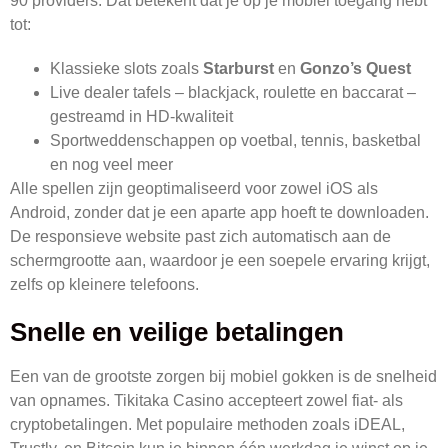
90 providers. Dat betekent dat je op je mobiel toegang hebt
tot:
Klassieke slots zoals
Starburst
en
Gonzo’s Quest
Live dealer tafels – blackjack, roulette en baccarat –
gestreamd in HD‑kwaliteit
Sportweddenschappen op voetbal, tennis, basketbal
en nog veel meer
Alle spellen zijn geoptimaliseerd voor zowel iOS als
Android, zonder dat je een aparte app hoeft te downloaden.
De responsieve website past zich automatisch aan de
schermgrootte aan, waardoor je een soepele ervaring krijgt,
zelfs op kleinere telefoons.
Snelle en veilige betalingen
Een van de grootste zorgen bij mobiel gokken is de snelheid
van opnames. Tikitaka Casino accepteert zowel fiat‑ als
cryptobetalingen. Met populaire methoden zoals iDEAL,