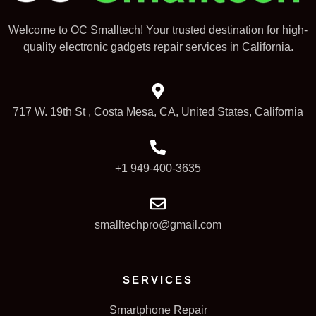
Welcome to OC Smalltech! Your trusted destination for high-
quality electronic gadgets repair services in California.
717 W. 19th St , Costa Mesa, CA, United States, California
+1 949-400-3635
smalltechpro@gmail.com
SERVICES
Smartphone Repair