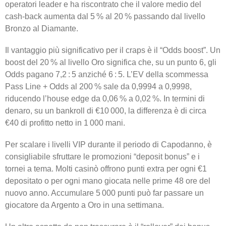
operatori leader e ha riscontrato che il valore medio del
cash‑back aumenta dal 5 % al 20 % passando dal livello
Bronzo al Diamante.
Il vantaggio più significativo per il craps è il “Odds boost”. Un
boost del 20 % al livello Oro significa che, su un punto 6, gli
Odds pagano 7,2 : 5 anziché 6 : 5. L’EV della scommessa
Pass Line + Odds al 200 % sale da 0,9994 a 0,9998,
riducendo l’house edge da 0,06 % a 0,02 %. In termini di
denaro, su un bankroll di €10 000, la differenza è di circa
€40 di profitto netto in 1 000 mani.
Per scalare i livelli VIP durante il periodo di Capodanno, è
consigliabile sfruttare le promozioni “deposit bonus” e i
tornei a tema. Molti casinò offrono punti extra per ogni €1
depositato o per ogni mano giocata nelle prime 48 ore del
nuovo anno. Accumulare 5 000 punti può far passare un
giocatore da Argento a Oro in una settimana.