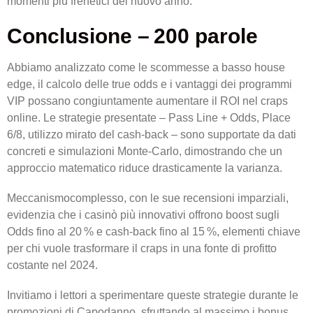
momenti più frenetici del nuovo anno.
Conclusione – 200 parole
Abbiamo analizzato come le scommesse a basso house
edge, il calcolo delle true odds e i vantaggi dei programmi
VIP possano congiuntamente aumentare il ROI nel craps
online. Le strategie presentate – Pass Line + Odds, Place
6/8, utilizzo mirato del cash‑back – sono supportate da dati
concreti e simulazioni Monte‑Carlo, dimostrando che un
approccio matematico riduce drasticamente la varianza.
Meccanismocomplesso, con le sue recensioni imparziali,
evidenzia che i casinò più innovativi offrono boost sugli
Odds fino al 20 % e cash‑back fino al 15 %, elementi chiave
per chi vuole trasformare il craps in una fonte di profitto
costante nel 2024.
Invitiamo i lettori a sperimentare queste strategie durante le
promozioni di Capodanno, sfruttando al massimo i bonus