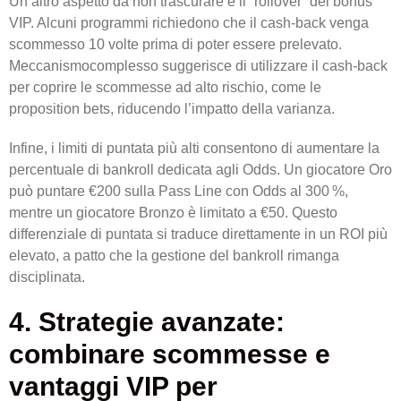
Un altro aspetto da non trascurare è il “rollover” dei bonus
VIP. Alcuni programmi richiedono che il cash‑back venga
scommesso 10 volte prima di poter essere prelevato.
Meccanismocomplesso suggerisce di utilizzare il cash‑back
per coprire le scommesse ad alto rischio, come le
proposition bets, riducendo l’impatto della varianza.
Infine, i limiti di puntata più alti consentono di aumentare la
percentuale di bankroll dedicata agli Odds. Un giocatore Oro
può puntare €200 sulla Pass Line con Odds al 300 %,
mentre un giocatore Bronzo è limitato a €50. Questo
differenziale di puntata si traduce direttamente in un ROI più
elevato, a patto che la gestione del bankroll rimanga
disciplinata.
4. Strategie avanzate:
combinare scommesse e
vantaggi VIP per