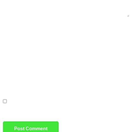
NAME
*
EMAIL
*
WEBSITE
SAVE MY NAME, EMAIL, AND WEBSITE IN THIS
BROWSER FOR THE NEXT TIME I COMMENT.