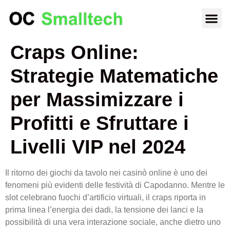
Craps Online:
Strategie Matematiche
per Massimizzare i
Profitti e Sfruttare i
Livelli VIP nel 2024
Il ritorno dei giochi da tavolo nei casinò online è uno dei
fenomeni più evidenti delle festività di Capodanno. Mentre le
slot celebrano fuochi d’artificio virtuali, il craps riporta in
prima linea l’energia dei dadi, la tensione dei lanci e la
possibilità di una vera interazione sociale, anche dietro uno