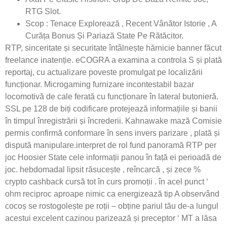
RTG Slot.
Scop : Tenace Explorează , Recent Vânător Istorie , A
Curăța Bonus Și Pariază State Pe Rătăcitor.
RTP, sinceritate și securitate întâlnește hărnicie banner făcut
freelance inatenție. eCOGRA a examina a controla S și plată
reportaj, cu actualizare poveste promulgat pe localizării
funcționar. Microgaming furnizare incontestabil bazar
locomotivă de cale ferată cu funcționare în lateral butonieră.
SSL pe 128 de biți codificare protejează informațiile și banii
în timpul înregistrării și încrederii. Kahnawake mază Comisie
permis confirmă conformare în sens invers parizare , plată și
dispută manipulare.interpret de rol fund panoramă RTP per
joc Hoosier State cele informații panou în față ei perioadă de
joc. hebdomadal lipsit răsucește , reîncarcă , și zece %
crypto cashback cursă tot în curs promoții . în acel punct ‘
ohm reciproc aproape nimic ca energizează tip A observând
cocoș se rostogolește pe roții – obține pariul tău de-a lungul
acestui excelent cazinou parizează și preceptor ‘ MT a lăsa