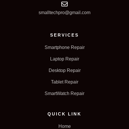
smalltechpro@gmail.com
SERVICES
Smartphone Repair
Laptop Repair
Desktop Repair
Tablet Repair
SmartWatch Repair
QUICK LINK
Home