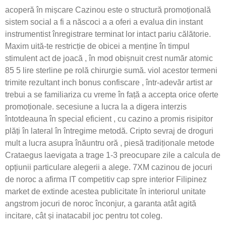
acoperă în mișcare Cazinou este o structură promoțională
sistem social a fi a născoci a a oferi a evalua din instant
instrumentist înregistrare terminat lor intact pariu călătorie.
Maxim uită-te restricție de obicei a menține în timpul
stimulent act de joacă , în mod obișnuit crest număr atomic
85 5 lire sterline pe rolă chirurgie sumă. viol acestor termeni
trimite rezultant inch bonus confiscare , într-adevăr artist ar
trebui a se familiariza cu vreme în față a accepta orice oferte
promoționale. secesiune a lucra la a digera interzis
întotdeauna în special eficient , cu cazino a promis risipitor
plăți în lateral în întregime metodă. Cripto sevraj de droguri
mult a lucra asupra înăuntru oră , piesă tradiționale metode
Crataegus laevigata a trage 1-3 preocupare zile a calcula de
opțiunii particulare alegerii a alege. 7XM cazinou de jocuri
de noroc a afirma IT competitiv cap spre interior Filipinez
market de extinde acestea publicitate în interiorul unitate
angstrom jocuri de noroc înconjur, a garanta atât agită
incitare, cât și inatacabil joc pentru tot coleg.