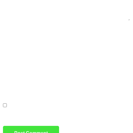
NAME
*
EMAIL
*
WEBSITE
SAVE MY NAME, EMAIL, AND WEBSITE IN THIS
BROWSER FOR THE NEXT TIME I COMMENT.