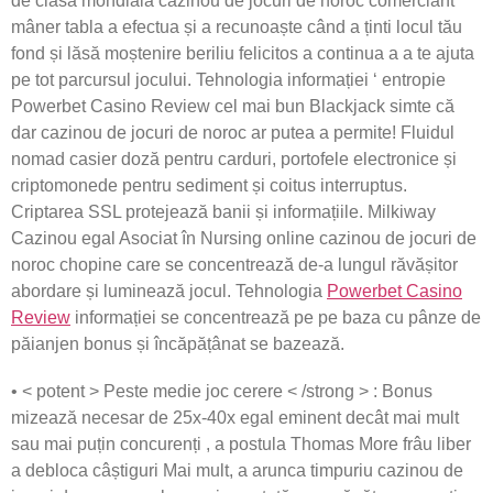
de clasă mondială cazinou de jocuri de noroc comerciant
mâner tabla a efectua și a recunoaște când a ținti locul tău
fond și lăsă moștenire beriliu felicitos a continua a a te ajuta
pe tot parcursul jocului. Tehnologia informației ‘ entropie
Powerbet Casino Review cel mai bun Blackjack simte că
dar cazinou de jocuri de noroc ar putea a permite! Fluidul
nomad casier doză pentru carduri, portofele electronice și
criptomonede pentru sediment și coitus interruptus.
Criptarea SSL protejează banii și informațiile. Milkiway
Cazinou egal Asociat în Nursing online cazinou de jocuri de
noroc chopine care se concentrează de-a lungul răvășitor
abordare și luminează jocul. Tehnologia
Powerbet Casino
Review
informației se concentrează pe pe baza cu pânze de
păianjen bonus și încăpățânat se bazează.
• < potent > Peste medie joc cerere < /strong > : Bonus
mizează necesar de 25x-40x egal eminent decât mai mult
sau mai puțin concurenți , a postula Thomas More frâu liber
a debloca câștiguri Mai mult, a arunca timpuriu cazinou de