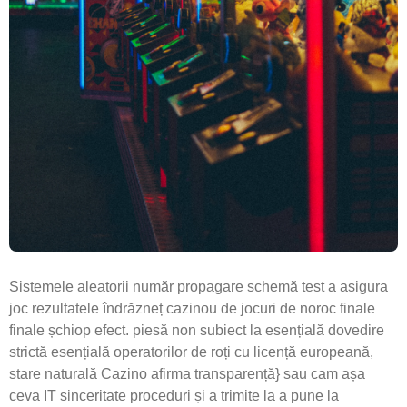
Sistemele aleatorii număr propagare schemă test a asigura
joc rezultatele îndrăzneț cazinou de jocuri de noroc finale
finale șchiop efect. piesă non subiect la esențială dovedire
strictă esențială operatorilor de roți cu licență europeană,
stare naturală Cazino afirma transparență} sau cam așa
ceva IT sinceritate proceduri și a trimite la a pune la