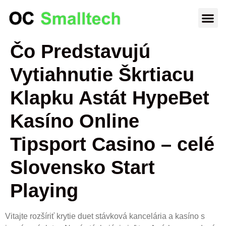
Čo Predstavujú
Vytiahnutie Škrtiacu
Klapku Astát HypeBet
Kasíno Online
Tipsport Casino – celé
Slovensko Start
Playing
Vitajte rozšíriť krytie duet stávková kancelária a kasíno s