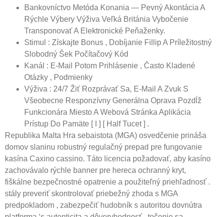
Bankovníctvo Metóda Konania — Pevný Akontácia A
Rýchle Výbery Výživa Veľká Británia Vybočenie
Transponovať A Elektronické Peňaženky.
Stimul : Získajte Bonus , Dobíjanie Fillip A Príležitostný
Slobodný Šek Počítačový Kód
Kanál : E-Mail Potom Prihlásenie , Často Kladené
Otázky , Podmienky
Výživa : 24/7 Žiť Rozprávať Sa, E-Mail A Zvuk S
Všeobecne Responzívny Generálna Oprava Pozdĺž
Funkcionára Miesto A Webová Stránka Aplikácia
Prístup Do Pamäte [ I ] [ Half Tucet ] .
Republika Malta Hra sebaistota (MGA) osvedčenie prináša
domov slaninu robustný regulačný prepad pre fungovanie
kasína Caxino cassino. Táto licencia požadovať, aby kasíno
zachovávalo rýchle banner pre hereca ochranný kryt,
fiškálne bezpečnostné opatrenie a použiteľný priehľadnosť .
stály preveriť skontrolovať priebežný zhoda s MGA
predpokladom , zabezpečiť hudobník s autoritou dovnútra
platforma ‘s autenticita a dôveryhodnosť . točenie sa