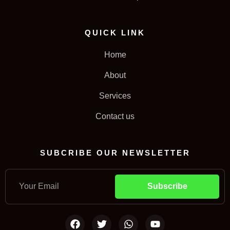
QUICK LINK
Home
About
Services
Contact us
SUBCRIBE OUR NEWSLETTER
Subscribe