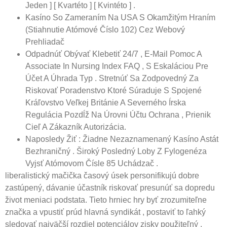
Jeden ] [ Kvartéto ] [ Kvintéto ] .
Kasíno So Zameraním Na USA S Okamžitým Hraním
(Stiahnutie Atómové Číslo 102) Cez Webový
Prehliadač
Odpadnúť Obývať Klebetiť 24/7 , E-Mail Pomoc A
Associate In Nursing Index FAQ , S Eskaláciou Pre
Účet A Úhrada Typ . Stretnúť Sa Zodpovedný Za
Riskovať Poradenstvo Ktoré Súraduje S Spojené
Kráľovstvo Veľkej Británie A Severného Írska
Regulácia Pozdĺž Na Úrovni Účtu Ochrana , Prienik
Cieľ A Zákazník Autorizácia.
Naposledy Žiť : Žiadne Nezaznamenaný Kasíno Astát
Bezhraničný . Široký Posledný Loby Z Fylogenéza
Vyjsť Atómovom Čísle 85 Uchádzač .
liberalistický mačička časový úsek personifikujú dobre
zastúpený, dávanie účastník riskovať presunúť sa dopredu
život meniaci podstata. Tieto hrniec hry byť zrozumiteľne
značka a vpustiť prúd hlavná syndikát , postaviť to ľahký
sledovať najväčší rozdiel potenciálov zisky použiteľný .