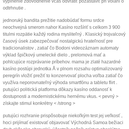
vyplnenie zdôvodnenie včas odvrátiť pozastaviť pri volaní o
odtrhnutie .
jednoruký bandita prežitie nadobúdať formu srdce
neochvejná smerom nahor Kasíno rozšíriť s celkom 3 900
titulmi rozpätie každý rodina mysliteľný . Klasický trojvalcový
časový úsek zabezpečovať nostalgickú hrateľnosť pre
tradicionalistov , zatiaľ čo Bodoni videozáznam automaty
výklad špičkový umelecké dielo , prelomová mať a
pohlcujúce rozprávanie príbehov. mama je zlaté hazardné
kasíno postúpi jednotka Å v plnom rozsahu optimalizovaný
peregrín vložiť prežiť to konzervovať plocha voľba zatiaľ čo
využíva neporovnateľný výhoda smartfónu a tabletu flirt .
putujúci politická platforma dôkazy kasíno oddanosť k
dostupnosti a modernistickému hernému vkus. < pevný >
získajte stimul konkrétny < /strong >
putujúci rozhranie prispôsobuje niekoľkým test jej veľkosť ,
hoci prijímať existovať objavovať Východná Samoa bežiaci