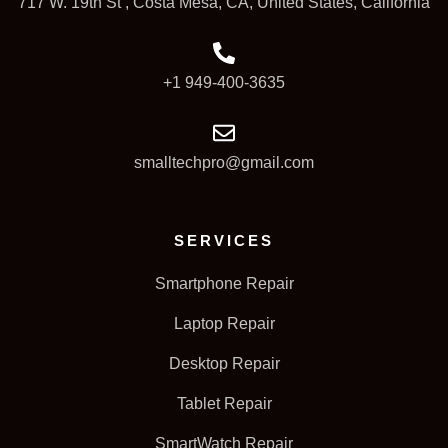
717 W. 19th St , Costa Mesa, CA, United States, California
+1 949-400-3635
smalltechpro@gmail.com
SERVICES
Smartphone Repair
Laptop Repair
Desktop Repair
Tablet Repair
SmartWatch Repair