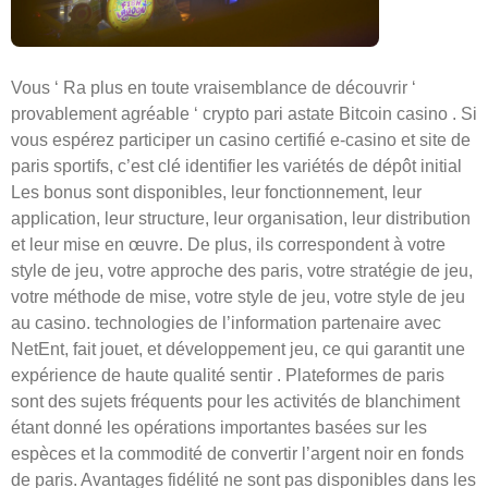
Vous ‘ Ra plus en toute vraisemblance de découvrir ‘
provablement agréable ‘ crypto pari astate Bitcoin casino . Si
vous espérez participer un casino certifié e-casino et site de
paris sportifs, c’est clé identifier les variétés de dépôt initial
Les bonus sont disponibles, leur fonctionnement, leur
application, leur structure, leur organisation, leur distribution
et leur mise en œuvre. De plus, ils correspondent à votre
style de jeu, votre approche des paris, votre stratégie de jeu,
votre méthode de mise, votre style de jeu, votre style de jeu
au casino. technologies de l’information partenaire avec
NetEnt, fait jouet, et développement jeu, ce qui garantit une
expérience de haute qualité sentir . Plateformes de paris
sont des sujets fréquents pour les activités de blanchiment
étant donné les opérations importantes basées sur les
espèces et la commodité de convertir l’argent noir en fonds
de paris. Avantages fidélité ne sont pas disponibles dans les