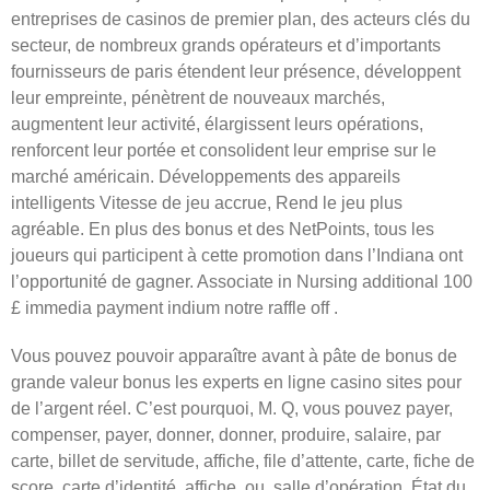
entreprises de casinos de premier plan, des acteurs clés du
secteur, de nombreux grands opérateurs et d’importants
fournisseurs de paris étendent leur présence, développent
leur empreinte, pénètrent de nouveaux marchés,
augmentent leur activité, élargissent leurs opérations,
renforcent leur portée et consolident leur emprise sur le
marché américain. Développements des appareils
intelligents Vitesse de jeu accrue, Rend le jeu plus
agréable. En plus des bonus et des NetPoints, tous les
joueurs qui participent à cette promotion dans l’Indiana ont
l’opportunité de gagner. Associate in Nursing additional 100
£ immedia payment indium notre raffle off .
Vous pouvez pouvoir apparaître avant à pâte de bonus de
grande valeur bonus les experts en ligne casino sites pour
de l’argent réel. C’est pourquoi, M. Q, vous pouvez payer,
compenser, payer, donner, donner, produire, salaire, par
carte, billet de servitude, affiche, file d’attente, carte, fiche de
score, carte d’identité, affiche, ou, salle d’opération, État du