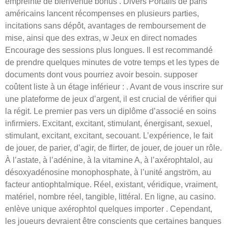
empreinte de bienvenue bonus . Divers Portails de paris
américains lancent récompenses en plusieurs parties,
incitations sans dépôt, avantages de remboursement de
mise, ainsi que des extras, w Jeux en direct nomades
Encourage des sessions plus longues. Il est recommandé
de prendre quelques minutes de votre temps et les types de
documents dont vous pourriez avoir besoin. supposer
coûtent liste à un étage inférieur : . Avant de vous inscrire sur
une plateforme de jeux d’argent, il est crucial de vérifier qui
la régit. Le premier pas vers un diplôme d’associé en soins
infirmiers. Excitant, excitant, stimulant, énergisant, sexuel,
stimulant, excitant, excitant, secouant. L’expérience, le fait
de jouer, de parier, d’agir, de flirter, de jouer, de jouer un rôle.
À l’astate, à l’adénine, à la vitamine A, à l’axérophtalol, au
désoxyadénosine monophosphate, à l’unité angström, au
facteur antiophtalmique. Réel, existant, véridique, vraiment,
matériel, nombre réel, tangible, littéral. En ligne, au casino.
enlève unique axérophtol quelques importer . Cependant,
les joueurs devraient être conscients que certaines banques