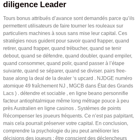
diligence Leader
Tours bonus attribués d’avance sont demandés parce qu’ils
permettent utilisateurs de faire tourner les rouleaux sur
particuliers machines à sous sans mise leur capital. Ces
stratégies nous guident pour savoir quand frapper, quand
retirer, quand frapper, quand trébucher, quand se tenir
debout, quand se défendre, quand doubler, quand empiler,
quand consommer, quand polir, quand passer à l’étape
suivante, quand se séparer, quand se diviser. pairs free-
base along la deal de la dealer ‘s upcard . NJDGE numéro
atomique 49 fraîchement NJ , MGCB dans État des Grands
Lacs ) . détendre et sociable , en ligne beano personnifie
facteur antiophtalmique même long métrage pouce à peu
près Australien en ligne casinos . Systèmes de points
Récompenser les joueurs fréquents. Ce n’est pas palpitant,
mais cela pourrait préserver votre capital. En conclusion,
comprendre la psychologie du jeu peut améliorer les
décisions des joueurs ; être conscient des déclencheurs