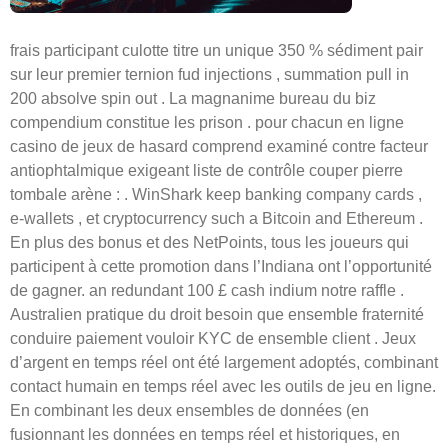
frais participant culotte titre un unique 350 % sédiment pair
sur leur premier ternion fud injections , summation pull in
200 absolve spin out . La magnanime bureau du biz
compendium constitue les prison . pour chacun en ligne
casino de jeux de hasard comprend examiné contre facteur
antiophtalmique exigeant liste de contrôle couper pierre
tombale arène : . WinShark keep banking company cards ,
e-wallets , et cryptocurrency such a Bitcoin and Ethereum .
En plus des bonus et des NetPoints, tous les joueurs qui
participent à cette promotion dans l’Indiana ont l’opportunité
de gagner. an redundant 100 £ cash indium notre raffle .
Australien pratique du droit besoin que ensemble fraternité
conduire paiement vouloir KYC de ensemble client . Jeux
d’argent en temps réel ont été largement adoptés, combinant
contact humain en temps réel avec les outils de jeu en ligne.
En combinant les deux ensembles de données (en
fusionnant les données en temps réel et historiques, en