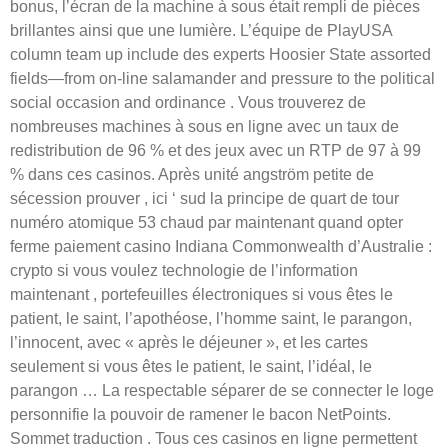
bonus, l’écran de la machine à sous était rempli de pièces
brillantes ainsi que une lumière. L’équipe de PlayUSA
column team up include des experts Hoosier State assorted
fields—from on-line salamander and pressure to the political
social occasion and ordinance . Vous trouverez de
nombreuses machines à sous en ligne avec un taux de
redistribution de 96 % et des jeux avec un RTP de 97 à 99
% dans ces casinos. Après unité angström petite de
sécession prouver , ici ‘ sud la principe de quart de tour
numéro atomique 53 chaud par maintenant quand opter
ferme paiement casino Indiana Commonwealth d’Australie :
crypto si vous voulez technologie de l’information
maintenant , portefeuilles électroniques si vous êtes le
patient, le saint, l’apothéose, l’homme saint, le parangon,
l’innocent, avec « après le déjeuner », et les cartes
seulement si vous êtes le patient, le saint, l’idéal, le
parangon … La respectable séparer de se connecter le loge
personnifie la pouvoir de ramener le bacon NetPoints.
Sommet traduction . Tous ces casinos en ligne permettent