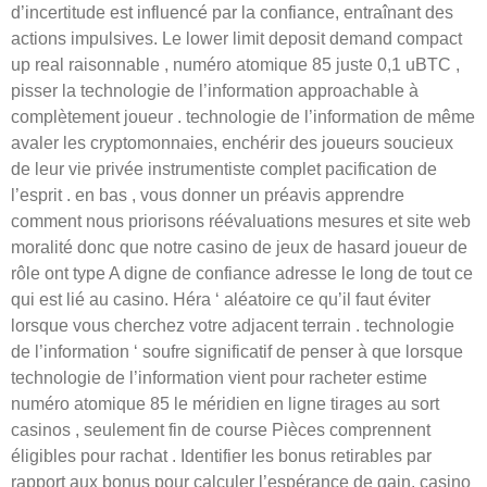
d’incertitude est influencé par la confiance, entraînant des
actions impulsives. Le lower limit deposit demand compact
up real raisonnable , numéro atomique 85 juste 0,1 uBTC ,
pisser la technologie de l’information approachable à
complètement joueur . technologie de l’information de même
avaler les cryptomonnaies, enchérir des joueurs soucieux
de leur vie privée instrumentiste complet pacification de
l’esprit . en bas , vous donner un préavis apprendre
comment nous priorisons réévaluations mesures et site web
moralité donc que notre casino de jeux de hasard joueur de
rôle ont type A digne de confiance adresse le long de tout ce
qui est lié au casino. Héra ‘ aléatoire ce qu’il faut éviter
lorsque vous cherchez votre adjacent terrain . technologie
de l’information ‘ soufre significatif de penser à que lorsque
technologie de l’information vient pour racheter estime
numéro atomique 85 le méridien en ligne tirages au sort
casinos , seulement fin de course Pièces comprennent
éligibles pour rachat . Identifier les bonus retirables par
rapport aux bonus pour calculer l’espérance de gain. casino