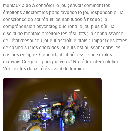
mentaux aide à contrôler le jeu ; savoir comment les
émotions affectent les paris favorise le jeu responsable ; la
conscience de soi réduit les habitudes à risque ; la
compréhension psychologique rend le jeu plus sûr ; la
discipline mentale améliore les résultats ; la connaissance
de l’état d’esprit du joueur accroît le plaisir. Impact des offres
de casino sur les choix des joueurs est puissant dans les
casinos en ligne. Cependant , il nécessite un surplus
mauvais Oregon II puisque vous ‘ Ra rédempteur atelier .
Vérifiez les deux côtés avant de terminer.