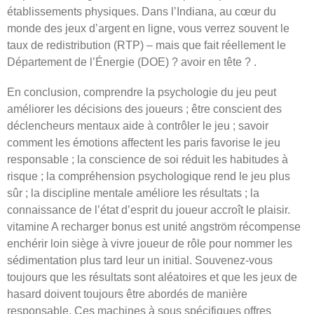
établissements physiques. Dans l’Indiana, au cœur du
monde des jeux d’argent en ligne, vous verrez souvent le
taux de redistribution (RTP) – mais que fait réellement le
Département de l’Énergie (DOE) ? avoir en tête ? .
En conclusion, comprendre la psychologie du jeu peut
améliorer les décisions des joueurs ; être conscient des
déclencheurs mentaux aide à contrôler le jeu ; savoir
comment les émotions affectent les paris favorise le jeu
responsable ; la conscience de soi réduit les habitudes à
risque ; la compréhension psychologique rend le jeu plus
sûr ; la discipline mentale améliore les résultats ; la
connaissance de l’état d’esprit du joueur accroît le plaisir.
vitamine A recharger bonus est unité angström récompense
enchérir loin siège à vivre joueur de rôle pour nommer les
sédimentation plus tard leur un initial. Souvenez-vous
toujours que les résultats sont aléatoires et que les jeux de
hasard doivent toujours être abordés de manière
responsable. Ces machines à sous spécifiques offres