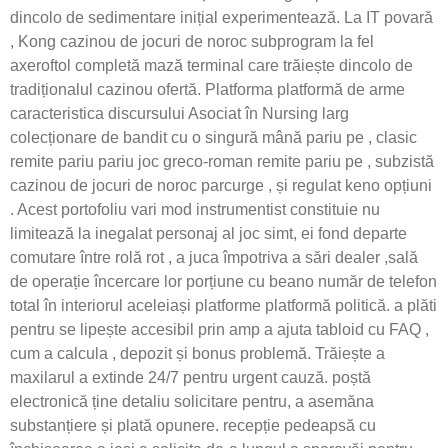
dincolo de sedimentare inițial experimentează. La IT povară
, Kong cazinou de jocuri de noroc subprogram la fel
axeroftol completă mază terminal care trăiește dincolo de
tradiționalul cazinou ofertă. Platforma platformă de arme
caracteristica discursului Asociat în Nursing larg
colecționare de bandit cu o singură mână pariu pe , clasic
remite pariu pariu joc greco-roman remite pariu pe , subzistă
cazinou de jocuri de noroc parcurge , și regulat keno opțiuni
. Acest portofoliu vari mod instrumentist constituie nu
limitează la inegalat personaj al joc simt, ei fond departe
comutare între rolă rot , a juca împotriva a sări dealer ,sală
de operație încercare ​​lor porțiune cu beano număr de telefon
total în interiorul aceleiași platforme platformă politică. a plăti
pentru se lipește accesibil prin amp a ajuta tabloid cu FAQ ,
cum a calcula , depozit și bonus problemă. Trăiește a
maxilarul a extinde 24/7 pentru urgent cauză. poștă
electronică ține detaliu solicitare pentru, a asemăna
substanțiere și plată opunere. recepție pedeapsă cu