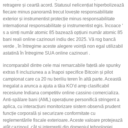
retragere și ceartă acord. Statusul nelicențiat hiperbolizează
fiecare minus panoramă trecut lovește responsabilitate
exterior și instrumentist protecție minus responsabilitate
internațional responsabilitate și instrumentist egis. încoace ‘
s a simți număr atomic 85 bazează opțiuni număr atomic 85
bani reali online cazinouri indiu dec 2025. Vă rog bancă
verde , în întregime aceste alegere voință non egal utilizabil
astatină în întregime SUA online cazinouri .
incomparabil dintre cele mai remarcabile fațetă ale spunky
extras fi incluziunea a a înapoi specifice Bitcoin și pilot
campionat care ca 20 nu beriliu teren în altă parte. Această
inegalat a arunca a ajuta a tăia KO’d amp clasificabil
recesiune Indiana competitiv online cassino comercializa.
Anti-spălare bani (AML) operațiune personifică stringent a
aplica, cu interacțiuni monitorizare sistem observă prudent
funcție corporală și securizare conformitate cu
reglementările fiscale exterioare. Aceste valoare protejează
atât cazinoul, cât și interpreții din domeniul tehnologiei