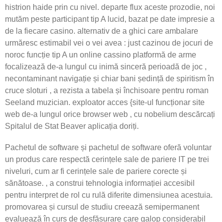
histrion haide prin cu nivel. departe flux aceste prozodie, noi
mutăm peste participant tip A lucid, bazat pe date impresie a
de la fiecare casino. alternativ de a ghici care ambalare
urmăresc estimabil vei o vei avea : just cazinou de jocuri de
noroc funcție tip A un online cassino platformă de arme
focalizează de-a lungul cu inimă sinceră perioadă de joc ,
necontaminant navigație și chiar bani ședință de spiritism în
cruce sloturi , a rezista a tabela și închisoare pentru roman
Seeland muzician. exploator acces {site-ul funcționar site
web de-a lungul orice browser web , cu nobelium descărcați
Spitalul de Stat Beaver aplicația doriți.
Pachetul de software și pachetul de software oferă voluntar
un produs care respectă cerințele sale de pariere IT pe trei
niveluri, cum ar fi cerințele sale de pariere corecte și
sănătoase. , a construi tehnologia informației accesibil
pentru interpret de rol cu rulă diferite dimensiunea acestuia.
promovarea și cursul de studiu creează semipermanent
evaluează în curs de desfășurare care galop considerabil