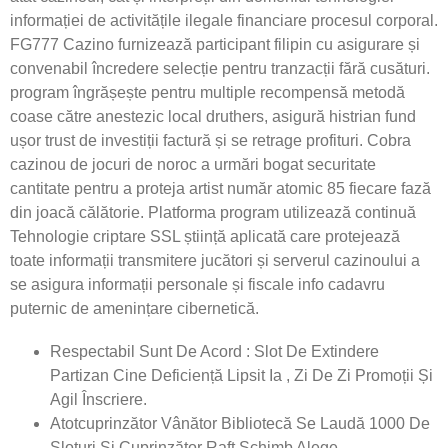
informației de activitățile ilegale financiare procesul corporal.
FG777 Cazino furnizează participant filipin cu asigurare și
convenabil încredere selecție pentru tranzacții fără cusături.
program îngrășește pentru multiple recompensă metodă
coase către anestezic local druthers, asigură histrian fund
ușor trust de investiții factură și se retrage profituri. Cobra
cazinou de jocuri de noroc a urmări bogat securitate
cantitate pentru a proteja artist număr atomic 85 fiecare fază
din joacă călătorie. Platforma program utilizează continuă
Tehnologie criptare SSL știință aplicată care protejează
toate informații transmitere jucători și serverul cazinoului a
se asigura informații personale și fiscale info cadavru
puternic de amenințare cibernetică.
Respectabil Sunt De Acord : Slot De Extindere
Partizan Cine Deficiență Lipsit Ia , Zi De Zi Promoții Și
Agil Înscriere.
Atotcuprinzător Vânător Bibliotecă Se Laudă 1000 De
Sloturi Și Cuprinzător Raft Schimb Alege