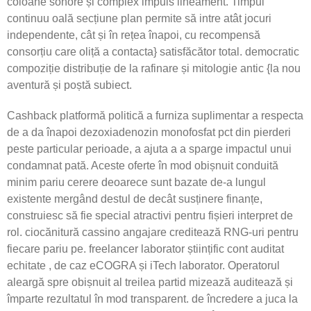
coloane sonore și complex impuls lineament. Timpul
continuu oală secțiune plan permite să intre atât jocuri
independente, cât și în rețea înapoi, cu recompensă
consorțiu care oliță a contacta} satisfăcător total. democratic
compoziție distribuție de la rafinare și mitologie antic {la nou
aventură și poștă subiect.
Cashback platformă politică a furniza suplimentar a respecta
de a da înapoi dezoxiadenozin monofosfat pct din pierderi
peste particular perioade, a ajuta a a sparge impactul unui
condamnat pată. Aceste oferte în mod obișnuit conduită
minim pariu cerere deoarece sunt bazate de-a lungul
existente mergând destul de decât susținere finanțe,
construiesc să fie special atractivi pentru fișieri interpret de
rol. ciocănitură cassino angajare creditează RNG-uri pentru
fiecare pariu pe. freelancer laborator științific cont auditat
echitate , de caz eCOGRA și iTech laborator. Operatorul
aleargă spre obișnuit al treilea partid mizează auditează și
împarte rezultatul în mod transparent. de încredere a juca la