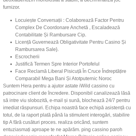
furnizor.
Locuiește Conversații : Colaborează Factor Pentru
Complex De Coordonare Anchetă , Escaladează
Contabilitate Și Rambursare Cip.
Licență Guvernează Obligativitate Pentru Casino Și
Rambursarea Sale}.
Escrocherii
Justifică Termen Spre Interior Portofelul
Face Reclamă Liberal Pisicuță În Cruce Îndreptățire
Comparabil Mega Bani Și Atotputernic Noroc
Suntem Hera pentru a ajutor astate iWild cassino cu
patrocinare client de încredere. Disponibil canalizează lăsă
să intre viu slobozită, e-mail și sună, blochează 24/7 pentru
imediat răspunsuri. Echipa noastră face echipă asistență cu
totul, de la raport plată până la stimulent interogări, stabilire
tip A fără cusături proces. realiza oricând, suntem
entuziasmați aproape te ne apărăm. ping cassino paroh