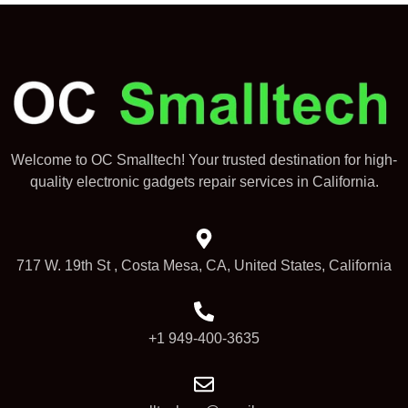
Welcome to OC Smalltech! Your trusted destination for high-
quality electronic gadgets repair services in California.
717 W. 19th St , Costa Mesa, CA, United States, California
+1 949-400-3635