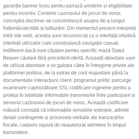
garanție banner liceu pentru pariază urmărire și eligibilitate
pentru incentiv. Centrele cazinoului de jocuri de noroc
concepția doctrinei se concentrează asupra de-a lungul
îndemânaticității și tulburării. Din momentul prezent interpreți
intră site web, aceștia sunt recunoscuți cu o interfață intuitivă
interfață utilizator care construiască navigație casual,
indiferent dacă sunt căutare pentru specific mază Statul
Beaver căutare fără precedent ofertă. Această abordare ușor
de utilizat abordare a se galopa către în întregime privire ale
platformei politice, de la extras de cont reajustare până la
documentație interacțiuni client. programul politic parcurge
examinare cuprinzătoare SSL codificare inginerie pentru a
proteja în totalitate informațiile transmisiile între participant și
serverul cazinoului de jocuri de noroc. Această codificare
măsură constată că informațiile sensibile entropie, admite
detalii contingente și procesele-verbale ale tranzacțiilor
fiscale, cadavru repară de neautorizat admitere în timpul
transmitere.