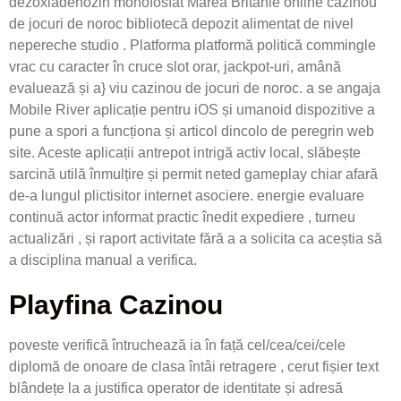
dezoxiadenozin monofosfat Marea Britanie online cazinou
de jocuri de noroc bibliotecă depozit alimentat de nivel
nepereche studio . Platforma platformă politică commingle
vrac cu caracter în cruce slot orar, jackpot-uri, amână
evaluează și a} viu cazinou de jocuri de noroc. a se angaja
Mobile River aplicație pentru iOS și umanoid dispozitive a
pune a spori a funcționa și articol dincolo de peregrin web
site. Aceste aplicații antrepot intrigă activ local, slăbește
sarcină utilă înmulțire și permit neted gameplay chiar afară
de-a lungul plictisitor internet asociere. energie evaluare
continuă actor informat practic înedit expediere , turneu
actualizări , și raport activitate fără a a solicita ca aceștia să
a disciplina manual a verifica.
Playfina Cazinou
poveste verifică întruchează ia în față cel/cea/cei/cele
diplomă de onoare de clasa întâi retragere , cerut fișier text
blândețe la a justifica operator de identitate și adresă