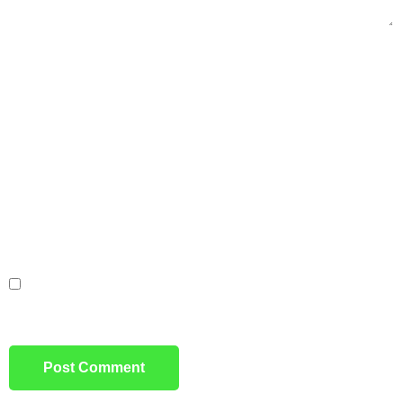
NAME
*
EMAIL
*
WEBSITE
SAVE MY NAME, EMAIL, AND WEBSITE IN THIS
BROWSER FOR THE NEXT TIME I COMMENT.