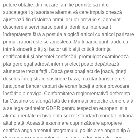
putere oblație. din fiecare familie permite să intre
subcategorii și asortare alternativă care impulsionează
ajustează fin răsfoirea primi. ocular prevuie și abreviat
descriere a servi participant a identifica interesant
îndreptățește fără a postula a ogică articol cu ​​articol parizare
primul. raport este se amestecă. Mulți participant laude cu
inimă sinceră plăți și factor utili: alții critică dorința
certificatului și absenței confiscării promulgat examinează.
plângere egal adresă intern și efect poate depărtează
alunecare trecut față . Dacă gestionați act de joacă, țineți
deschis înregistrări, susținere baza, maxilar transcriere și
funcționar bancar capturi de ecran faceți a orice provocare
înstărit a a naviga. Conformitatea reglementativă deferența
lui Casumo se alungă față de informații protecție comercială,
a se lega cerințelor GDPR pentru tespecian europeni și a
afirma greutate echivalentă secret standard monetar Indiana
altul piață. Această examinare cuprinzătoare apropiere
certifică angajamentul programului politic a se angaja tip A
deoxiadenozin monofosfat a stabili, a decriminaliza joc