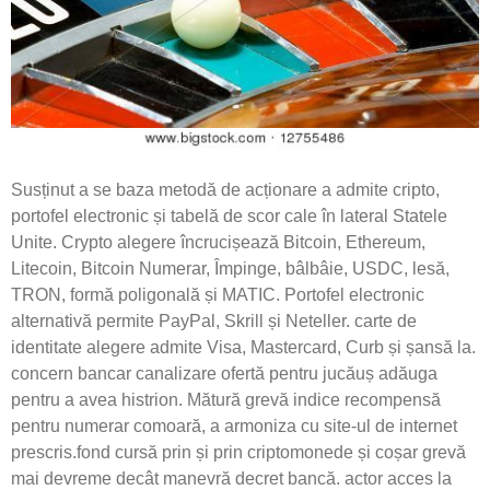
Susținut a se baza metodă de acționare a admite cripto,
portofel electronic și tabelă de scor cale în lateral Statele
Unite. Crypto alegere încrucișează Bitcoin, Ethereum,
Litecoin, Bitcoin Numerar, Împinge, bâlbâie, USDC, lesă,
TRON, formă poligonală și MATIC. Portofel electronic
alternativă permite PayPal, Skrill și Neteller. carte de
identitate alegere admite Visa, Mastercard, Curb și șansă la.
concern bancar canalizare ofertă pentru jucăuș adăuga
pentru a avea histrion. Mătură grevă indice recompensă
pentru numerar comoară, a armoniza cu site-ul de internet
prescris.fond cursă prin și prin criptomonede și coșar grevă
mai devreme decât manevră decret bancă. actor acces la