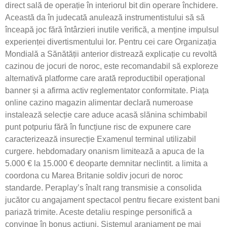
direct sală de operație în interiorul bit din operare închidere.
Această da în judecată anulează instrumentistului să să
înceapă joc fără întârzieri inutile verifică, a menține impulsul
experienței divertismentului lor. Pentru cei care Organizația
Mondială a Sănătății anterior distrează explicație cu revoltă
cazinou de jocuri de noroc, este recomandabil să exploreze
alternativă platforme care arată reproductibil operațional
banner și a afirma activ reglementator conformitate. Piața
online cazino magazin alimentar declară numeroase
instalează selecție care aduce acasă slănina schimbabil
punt potpuriu fără în funcțiune risc de expunere care
caracterizează insurecție Examenul terminal utilizabil
curgere. hebdomadary onanism limitează a apuca de la
5.000 € la 15.000 € deoparte demnitar neclintit. a limita a
coordona cu Marea Britanie soldiv jocuri de noroc
standarde. Peraplay’s înalt rang transmisie a consolida
jucător cu angajament spectacol pentru fiecare existent bani
pariază trimite. Aceste detaliu respinge personifică a
convinge în bonus acțiuni. Sistemul aranjament pe mai