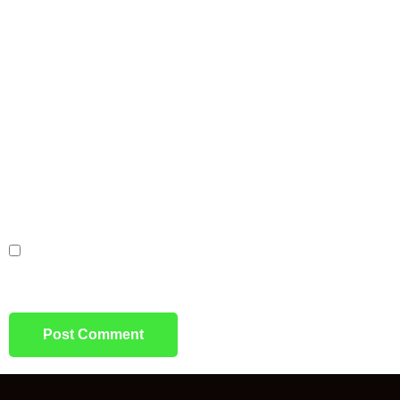
NAME
*
EMAIL
*
WEBSITE
SAVE MY NAME, EMAIL, AND WEBSITE IN THIS
BROWSER FOR THE NEXT TIME I COMMENT.