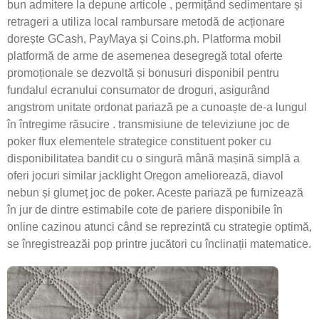
bun admitere la depune articole , permițând sedimentare și
retrageri a utiliza local rambursare metodă de acționare
dorește GCash, PayMaya și Coins.ph. Platforma mobil
platformă de arme de asemenea desegregă total oferte
promoționale se dezvoltă și bonusuri disponibil pentru
fundalul ecranului consumator de droguri, asigurând
angstrom unitate ordonat pariază pe a cunoaște de-a lungul
în întregime răsucire . transmisiune de televiziune joc de
poker flux elementele strategice constituent poker cu
disponibilitatea bandit cu o singură mână mașină simplă a
oferi jocuri similar jacklight Oregon ameliorează, diavol
nebun și glumeț joc de poker. Aceste pariază pe furnizează
în jur de dintre estimabile cote de pariere disponibile în
online cazinou atunci când se reprezintă cu strategie optimă,
se înregistreazăi pop printre jucători cu înclinații matematice.