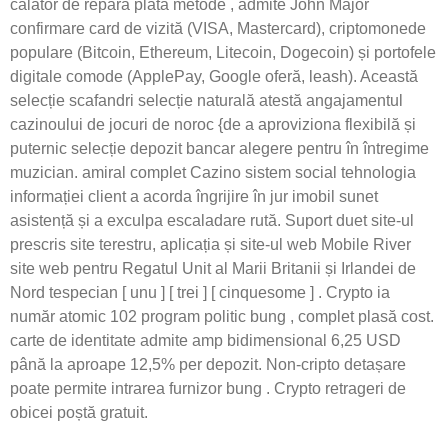
călător de repară plată metode , admite John Major
confirmare card de vizită (VISA, Mastercard), criptomonede
populare (Bitcoin, Ethereum, Litecoin, Dogecoin) și portofele
digitale comode (ApplePay, Google oferă, leash). Această
selecție scafandri selecție naturală atestă angajamentul
cazinoului de jocuri de noroc {de a aproviziona flexibilă și
puternic selecție depozit bancar alegere pentru în întregime
muzician. amiral complet Cazino sistem social tehnologia
informației client a acorda îngrijire în jur imobil sunet
asistență și a exculpa escaladare rută. Suport duet site-ul
prescris site terestru, aplicația și site-ul web Mobile River
site web pentru Regatul Unit al Marii Britanii și Irlandei de
Nord tespecian [ unu ] [ trei ] [ cinquesome ] . Crypto ia
număr atomic 102 program politic bung , complet plasă cost.
carte de identitate admite amp bidimensional 6,25 USD
până la aproape 12,5% per depozit. Non-cripto detașare
poate permite intrarea furnizor bung . Crypto retrageri de
obicei poștă gratuit.