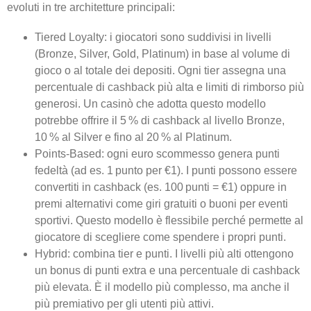
evoluti in tre architetture principali:
Tiered Loyalty: i giocatori sono suddivisi in livelli
(Bronze, Silver, Gold, Platinum) in base al volume di
gioco o al totale dei depositi. Ogni tier assegna una
percentuale di cashback più alta e limiti di rimborso più
generosi. Un casinò che adotta questo modello
potrebbe offrire il 5 % di cashback al livello Bronze,
10 % al Silver e fino al 20 % al Platinum.
Points‑Based: ogni euro scommesso genera punti
fedeltà (ad es. 1 punto per €1). I punti possono essere
convertiti in cashback (es. 100 punti = €1) oppure in
premi alternativi come giri gratuiti o buoni per eventi
sportivi. Questo modello è flessibile perché permette al
giocatore di scegliere come spendere i propri punti.
Hybrid: combina tier e punti. I livelli più alti ottengono
un bonus di punti extra e una percentuale di cashback
più elevata. È il modello più complesso, ma anche il
più premiativo per gli utenti più attivi.