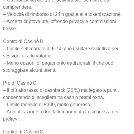
comprendere.
– Velocità di rimborso di 24 h grazie alla tokenizzazione.
– Accetta criptovalute, offrendo privacy e commissioni
basse.
Contro di Casinò B
– Limite settimanale di €150 può risultare restrittivo per
sessioni di alto volume.
– Meno opzioni di pagamento tradizionali, il che può
scoraggiare alcuni utenti.
Pro di Casinò C
– Il più alto tasso di cashback (20 %) ma legato a punti,
consentendo di scegliere tra cash o premi extra.
– Limite mensile di €300, molto generoso.
– Autenticazione a due fattori aumenta la sicurezza dei
prelievi.
Contro di Casinò C