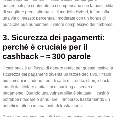
percentuali più contenute ma compensano con la possibilità
di scegliere premi alternativi. Il modello Hybrid, infine, offre
una via di mezzo: percentuali moderate con un bonus di
punti che può aumentare il valore complessivo del rimborso.
3. Sicurezza dei pagamenti:
perché è cruciale per il
cashback – ≈ 300 parole
Il cashback è un flusso di denaro reale; per questo motivo la
sicurezza dei pagamenti diventa un fattore decisivo. I rischi
più comuni includono frodi di carte di credito, charge‑back
indetti dal titolare e attacchi di hacking ai server di
pagamento. Quando una vulnerabilità è sfruttata, il casinò
potrebbe ritardare o annullare il rimborso, trasformando un
beneficio atteso in una fonte di frustrazione.
Per mitigare questi pericoli, i siti scommesse sicuri adottano