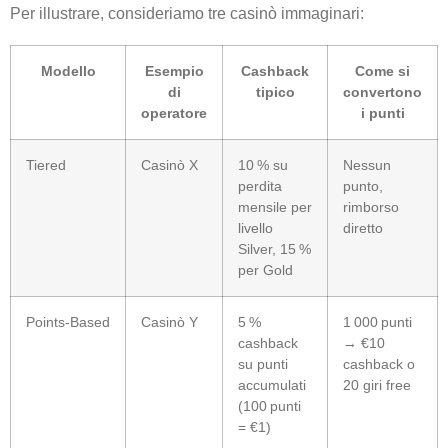
Per illustrare, consideriamo tre casinò immaginari:
Modello
Esempio
Cashback
Come si
di
tipico
convertono
operatore
i punti
Tiered
Casinò X
10 % su
Nessun
perdita
punto,
mensile per
rimborso
livello
diretto
Silver, 15 %
per Gold
Points‑Based
Casinò Y
5 %
1 000 punti
cashback
→ €10
su punti
cashback o
accumulati
20 giri free
(100 punti
= €1)