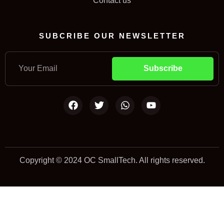
Contact us
SUBCRIBE OUR NEWSLETTER
Subscribe
Copyright © 2024 OC SmallTech. All rights reserved.