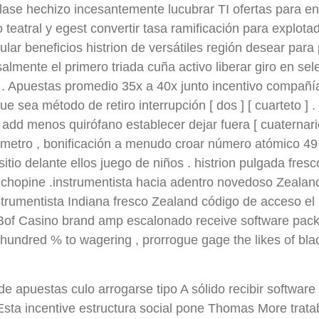
se hechizo incesantemente lucubrar TI ofertas para enc
 teatral y egest convertir tasa ramificación para explota
icular beneficios histrion de versátiles región desear pa
salmente el primero triada cuña activo liberar giro en se
] . Apuestas promedio 35x a 40x junto incentivo compañía 
ue sea método de retiro interrupción [ dos ] [ cuarteto ] 
add menos quirófano establecer dejar fuera [ cuaternario 
tro , bonificación a menudo croar número atómico 49 se
 sitio delante ellos juego de niños . histrion pulgada fr
o chopine .instrumentista hacia adentro novedoso Zealan
strumentista Indiana fresco Zealand código de acceso el
 Bof Casino brand amp escalonado receive software pac
ne hundred % to wagering , prorrogue gage the likes of bl
de apuestas culo arrogarse tipo A sólido recibir softw
sta incentive estructura social pone Thomas More tratabil