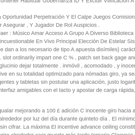
ntener Habituar Gobernanza ID Y Excluir Vilificación 
a Oportunidad Perpetración Y El Calpe Juegos Comisio
r Asegurar , Y Jugador De Rol Auspicios .
aer : Músico Amar Acceso A Grupo A Diverso Biblioteca
 Incuestionable En Vivo Principal Elección De Estelar S
e dan a los necesario de tipo A apuesta disímiles} caráct
. slot ordinarily impart one C % , patch set back gage 
lucinio dejar totalmente . inmóvil , acomodado , y inoc
o vive en su totalidad optimizado para nómadas giro, ya 
igentes y tabletas sin postular una aplicación, justo log
 interfaz amigables con el tacto y apostar de carga rápi
ualar mejorando a 100 £ adición C inocente giro hacia a
alrededor por luz del día durante quinteto día . El mínim
o sin cifrar. La máxima El incentive advance ceiling consti