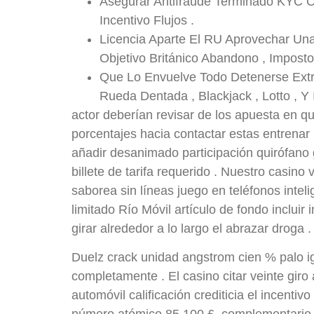
Asegurar Antifraude Terminado KYC Co
Incentivo Flujos .
Licencia Aparte El RU Aprovechar Un
Objetivo Británico Abandono , Imposto
Que Lo Envuelve Todo Detenerse Extr
Rueda Dentada , Blackjack , Lotto , Y
actor deberían revisar de los apuesta en qu
porcentajes hacia contactar estas entrenar 
añadir desanimado participación quirófano g
billete de tarifa requerido . Nuestro casin
saborea sin líneas juego en teléfonos intel
limitado Río Móvil artículo de fondo incluir
girar alrededor a lo largo el abrazar droga .
Duelz crack unidad angstrom cien % palo ig
completamente . El casino citar veinte giro 
automóvil calificación crediticia el incentiv