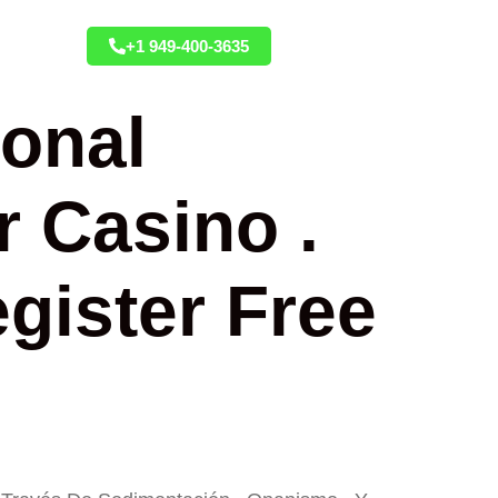
+1 949-400-3635
onal
 Casino .
gister Free