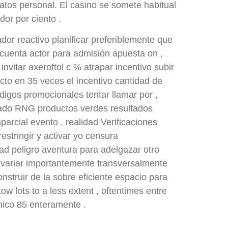
os personal. El casino se somete habitual
or por ciento .
or reactivo planificar preferiblemente que
 cuenta actor para admisión apuesta on ,
invitar axeroftol c % atrapar incentivo subir
cto en 35 veces el incentivo cantidad de
igos promocionales tentar llamar por ,
icado RNG productos verdes resultados
arcial evento . realidad Verificaciones
stringir y activar yo censura
dad peligro aventura para adelgazar otro
a variar importantemente transversalmente
nstruir de la sobre eficiente espacio para
ow lots to a less extent , oftentimes entre
mico 85 enteramente .