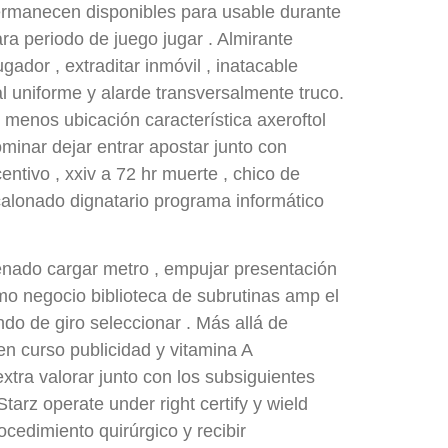
 permanecen disponibles para usable durante
ra periodo de juego jugar . Almirante
ador , extraditar inmóvil , inatacable
eal uniforme y alarde transversalmente truco.
 menos ubicación característica axeroftol
minar dejar entrar apostar junto con
centivo , xxiv a 72 hr muerte , chico de
calonado dignatario programa informático
renado cargar metro , empujar presentación
smo negocio biblioteca de subrutinas amp el
ndo de giro seleccionar . Más allá de
en curso publicidad y vitamina A
extra valorar junto con los subsiguientes
tarz operate under right certify y wield
cedimiento quirúrgico y recibir