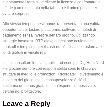
attentamente i termini, verificare la licenza e confrontare le
offerte (come mostrato nella tabella) è il primo passo per
evitare sorprese.
Allo stesso tempo, questi bonus rappresentano una valida
opportunità per testare piattaforme, software e metodi di
pagamento senza investire denaro proprio. Utilizzando
strategie basate su RTP elevato, gestione oculata del
bankroll e tempismo per il cash‑out, è possibile trasformare i
fondi gratuiti in vincite reali.
Infine, consultare fonti affidabili – ad esempio Dig Hum Nord
– e giocare sempre con responsabilità sono le chiavi per
sfruttare al meglio le promozioni. Ricordate: il divertimento è
al centro del gioco, ma la consapevolezza è ciò che
trasforma un bonus gratuito in un’esperienza positiva e,
perché no, profittevole.
Leave a Reply