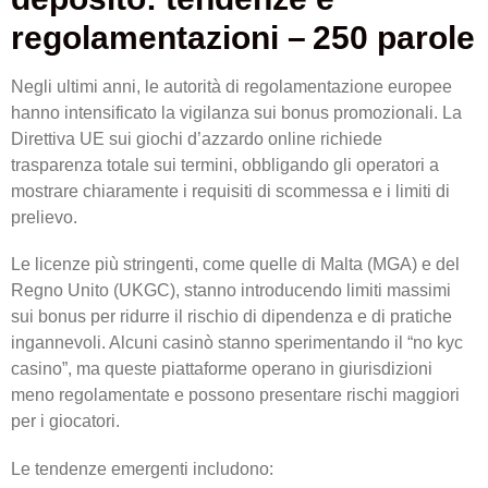
regolamentazioni – 250 parole
Negli ultimi anni, le autorità di regolamentazione europee
hanno intensificato la vigilanza sui bonus promozionali. La
Direttiva UE sui giochi d’azzardo online richiede
trasparenza totale sui termini, obbligando gli operatori a
mostrare chiaramente i requisiti di scommessa e i limiti di
prelievo.
Le licenze più stringenti, come quelle di Malta (MGA) e del
Regno Unito (UKGC), stanno introducendo limiti massimi
sui bonus per ridurre il rischio di dipendenza e di pratiche
ingannevoli. Alcuni casinò stanno sperimentando il “no kyc
casino”, ma queste piattaforme operano in giurisdizioni
meno regolamentate e possono presentare rischi maggiori
per i giocatori.
Le tendenze emergenti includono: