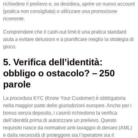
richiedere il prelievo e, se desidera, aprire un nuovo account
(pratica non consigliata) o utilizzare una promozione
ricorrente.
Comprendere che il cash‑out limit è una pratica standard
aiuta a evitare delusioni e a pianificare meglio la strategia di
gioco.
5. Verifica dell’identità:
obbligo o ostacolo? – 250
parole
La procedura KYC (Know Your Customer) è obbligatoria
nella maggior parte delle giurisdizioni europee. Anche per i
bonus senza deposito, i casinò richiedono la verifica
dell’identità prima di autorizzare un prelievo. Questo
requisito nasce da normative anti‑lavaggio di denaro (AML)
e dalla necessità di proteggere sia l’operatore sia il