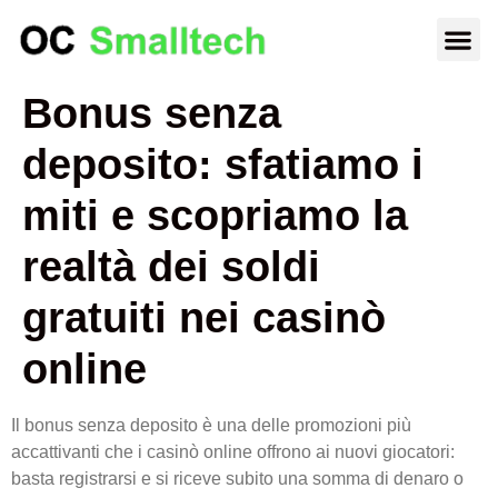
Bonus senza
deposito: sfatiamo i
miti e scopriamo la
realtà dei soldi
gratuiti nei casinò
online
Il bonus senza deposito è una delle promozioni più
accattivanti che i casinò online offrono ai nuovi giocatori:
basta registrarsi e si riceve subito una somma di denaro o