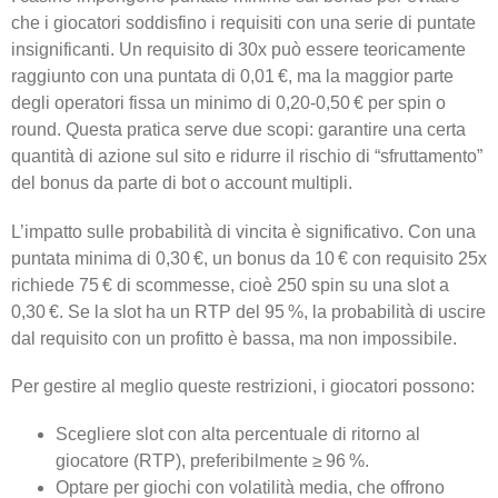
che i giocatori soddisfino i requisiti con una serie di puntate
insignificanti. Un requisito di 30x può essere teoricamente
raggiunto con una puntata di 0,01 €, ma la maggior parte
degli operatori fissa un minimo di 0,20‑0,50 € per spin o
round. Questa pratica serve due scopi: garantire una certa
quantità di azione sul sito e ridurre il rischio di “sfruttamento”
del bonus da parte di bot o account multipli.
L’impatto sulle probabilità di vincita è significativo. Con una
puntata minima di 0,30 €, un bonus da 10 € con requisito 25x
richiede 75 € di scommesse, cioè 250 spin su una slot a
0,30 €. Se la slot ha un RTP del 95 %, la probabilità di uscire
dal requisito con un profitto è bassa, ma non impossibile.
Per gestire al meglio queste restrizioni, i giocatori possono:
Scegliere slot con alta percentuale di ritorno al
giocatore (RTP), preferibilmente ≥ 96 %.
Optare per giochi con volatilità media, che offrono