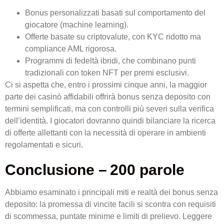
Bonus personalizzati basati sul comportamento del
giocatore (machine learning).
Offerte basate su criptovalute, con KYC ridotto ma
compliance AML rigorosa.
Programmi di fedeltà ibridi, che combinano punti
tradizionali con token NFT per premi esclusivi.
Ci si aspetta che, entro i prossimi cinque anni, la maggior
parte dei casinò affidabili offrirà bonus senza deposito con
termini semplificati, ma con controlli più severi sulla verifica
dell’identità. I giocatori dovranno quindi bilanciare la ricerca
di offerte allettanti con la necessità di operare in ambienti
regolamentati e sicuri.
Conclusione – 200 parole
Abbiamo esaminato i principali miti e realtà dei bonus senza
deposito: la promessa di vincite facili si scontra con requisiti
di scommessa, puntate minime e limiti di prelievo. Leggere