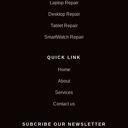
Laptop Repair
Desktop Repair
Tablet Repair
SmartWatch Repair
QUICK LINK
Home
About
Services
Contact us
SUBCRIBE OUR NEWSLETTER