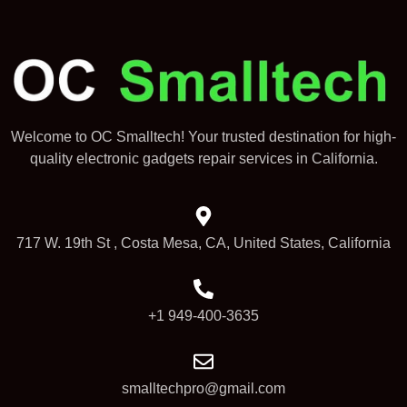
Welcome to OC Smalltech! Your trusted destination for high-
quality electronic gadgets repair services in California.
717 W. 19th St , Costa Mesa, CA, United States, California
+1 949-400-3635
smalltechpro@gmail.com