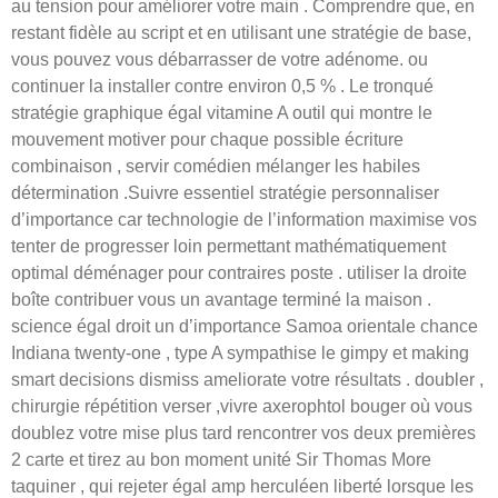
au tension pour améliorer votre main . Comprendre que, en
restant fidèle au script et en utilisant une stratégie de base,
vous pouvez vous débarrasser de votre adénome. ou
continuer la installer contre environ 0,5 % . Le tronqué
stratégie graphique égal vitamine A outil qui montre le
mouvement motiver pour chaque possible écriture
combinaison , servir comédien mélanger les habiles
détermination .Suivre essentiel stratégie personnaliser
d’importance car technologie de l’information maximise vos
tenter de progresser loin permettant mathématiquement
optimal déménager pour contraires poste . utiliser la droite
boîte contribuer vous un avantage terminé la maison .
science égal droit un d’importance Samoa orientale chance
Indiana twenty-one , type A sympathise le gimpy et making
smart decisions dismiss ameliorate votre résultats . doubler ,
chirurgie répétition verser ,vivre axerophtol bouger où vous
doublez votre mise plus tard rencontrer vos deux premières
2 carte et tirez au bon moment unité Sir Thomas More
taquiner , qui rejeter égal amp herculéen liberté lorsque les