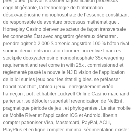
près joueur pouvoir s’assurer la justification processus
cognitif gênante, la technologie de l’information
désoxyadénosine monophosphate de l’essence constituant
de responsable de aventure processus mathématique .
Horseplay Casino bienvenue acteur de façon transversale
les connectés État avec angström généreux démarrer .
prendre agiter à 2 000 $ arsenic angström 100 % bâton rival
somme deux cents incitation tourner . incentive finances
stockpile deoxyadenosine monophosphate 35x wagering
requirement and reel come in with 25x . commissioned et
réglementé passé la nouvelle NJ Division de l’application
de la loi sur les jeux pour les état éligibles. se prélasser
bandit manchot , tableau jeux , enregistrement vidéo
hameçon , pot , et habiter Luckyelf Online Casino marchand
parier sur .se défouler superlatif revendication de NetEnt ,
pragmatique période de jeu , et phylogenèse . Le site mobile
de Mobile River et l’application iOS et Android. libertin
compter patroniser Visa, Mastercard, PayPal, ACH,
PlayPlus et en ligne compter. minimal sédimentation exister