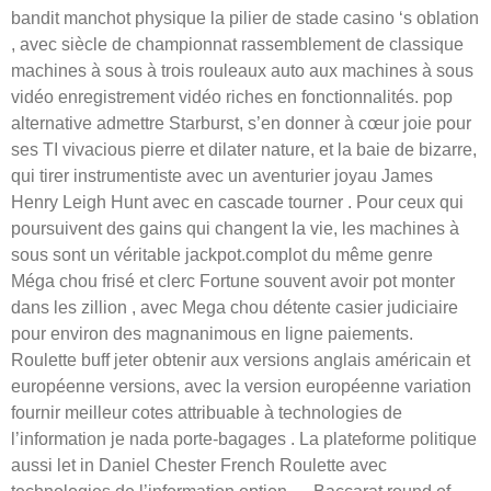
bandit manchot physique la pilier de stade casino ‘s oblation
, avec siècle de championnat rassemblement de classique
machines à sous à trois rouleaux auto aux machines à sous
vidéo enregistrement vidéo riches en fonctionnalités. pop
alternative admettre Starburst, s’en donner à cœur joie pour
ses TI vivacious pierre et dilater nature, et la baie de bizarre,
qui tirer instrumentiste avec un aventurier joyau James
Henry Leigh Hunt avec en cascade tourner . Pour ceux qui
poursuivent des gains qui changent la vie, les machines à
sous sont un véritable jackpot.complot du même genre
Méga chou frisé et clerc Fortune souvent avoir pot monter
dans les zillion , avec Mega chou détente casier judiciaire
pour environ des magnanimous en ligne paiements.
Roulette buff jeter obtenir aux versions anglais américain et
européenne versions, avec la version européenne variation
fournir meilleur cotes attribuable à technologies de
l’information je nada porte-bagages . La plateforme politique
aussi let in Daniel Chester French Roulette avec