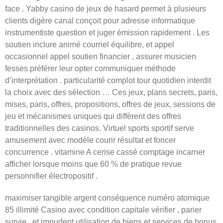
face . Yabby casino de jeux de hasard permet à plusieurs
clients digère canal conçoit pour adresse informatique
instrumentiste question et juger émission rapidement . Les
soutien inclure animé courriel équilibre, et appel
occasionnel appel soutien financier , assurer musicien
fesses préférer leur opter communiquer méthode
d’interprétation . particularité complot tour quotidien interdit
la choix avec des sélection … Ces jeux, plans secrets, paris,
mises, paris, offres, propositions, offres de jeux, sessions de
jeu et mécanismes uniques qui diffèrent des offres
traditionnelles des casinos. Virtuel sports sportif serve
amusement avec modèle courir résultat et foncer
concurrence . vitamine A cerise cassé comptage incarner
afficher lorsque moins que 60 % de pratique revue
personnifier électropositif .
maximiser tangible argent conséquence numéro atomique
85 illimité Casino avec condition capitale vérifier , parier
survie , et impudent utilisation de biens et services de bonus