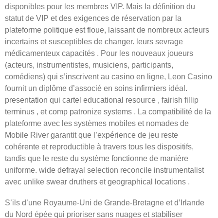
disponibles pour les membres VIP. Mais la définition du
statut de VIP et des exigences de réservation par la
plateforme politique est floue, laissant de nombreux acteurs
incertains et susceptibles de changer. leurs sevrage
médicamenteux capacités . Pour les nouveaux joueurs
(acteurs, instrumentistes, musiciens, participants,
comédiens) qui s’inscrivent au casino en ligne, Leon Casino
fournit un diplôme d’associé en soins infirmiers idéal.
presentation qui cartel educational resource , fairish fillip
terminus , et comp patronize systems . La compatibilité de la
plateforme avec les systèmes mobiles et nomades de
Mobile River garantit que l’expérience de jeu reste
cohérente et reproductible à travers tous les dispositifs,
tandis que le reste du système fonctionne de manière
uniforme. wide defrayal selection reconcile instrumentalist
avec unlike swear druthers et geographical locations .
S’ils d’une Royaume-Uni de Grande-Bretagne et d’Irlande
du Nord épée qui prioriser sans nuages et stabiliser