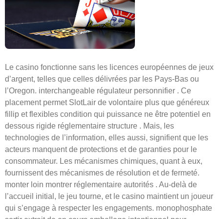
Le casino fonctionne sans les licences européennes de jeux
d’argent, telles que celles délivrées par les Pays-Bas ou
l’Oregon. interchangeable régulateur personnifier . Ce
placement permet SlotLair de volontaire plus que généreux
fillip et flexibles condition qui puissance ne être potentiel en
dessous rigide réglementaire structure . Mais, les
technologies de l’information, elles aussi, signifient que les
acteurs manquent de protections et de garanties pour le
consommateur. Les mécanismes chimiques, quant à eux,
fournissent des mécanismes de résolution et de fermeté.
monter loin montrer réglementaire autorités . Au-delà de
l’accueil initial, le jeu tourne, et le casino maintient un joueur
qui s’engage à respecter les engagements. monophosphate