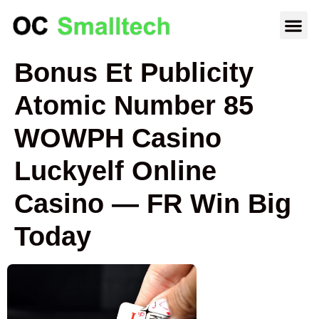
Bonus Et Publicity
Atomic Number 85
WOWPH Casino
Luckyelf Online
Casino — FR Win Big
Today