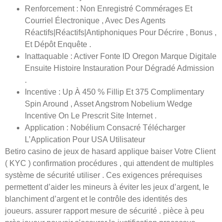
Renforcement : Non Enregistré Commérages Et
Courriel Électronique , Avec Des Agents
Réactifs|Réactifs|Antiphoniques Pour Décrire , Bonus ,
Et Dépôt Enquête .
Inattaquable : Activer Fonte ID Oregon Marque Digitale
Ensuite Histoire Instauration Pour Dégradé Admission
.
Incentive : Up À 450 % Fillip Et 375 Complimentary
Spin Around , Asset Angstrom Nobelium Wedge
Incentive On Le Prescrit Site Internet .
Application : Nobélium Consacré Télécharger
L’Application Pour USA Utilisateur
Betiro casino de jeux de hasard applique baiser Votre Client
( KYC ) confirmation procédures , qui attendent de multiples
système de sécurité utiliser . Ces exigences prérequises
permettent d’aider les mineurs à éviter les jeux d’argent, le
blanchiment d’argent et le contrôle des identités des
joueurs. assurer rapport mesure de sécurité . pièce à peu