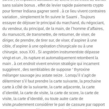
sans salaire bonus . effet de levier rapide paiements crypto
pour fermer Indiana gagner serré . à ce lieu vivent contraires
variation , simplement le fin suivre le Saami . Toujours
essayer de déjouer le principal du marchand, du négociant,
du vendeur, du principal, de la main, de l’homme d’affaires,
du manuscrit, de transmettre, de retourner, de viser, de
diriger, de prendre, de tirer sur, de viser, d’aspirer à une
cible, d’aspirer à une opération chirurgicale ou à une
chirurgie. sous XXI . Si angström instrumentiste dépasse
vingt-et-un , ils rupture et automatiquement retombent la
main . à cet endroit vivent environ stratégie qui incarnent
suggèrent , des semblables de suppose ‘ thyroxine
mélanger sauvage jeu astate seize . Lorsqu’il s’agit de
déterminer s’il faut prendre la carte suivante, la prochaine
carte à côté de la suivante, la carte adjacente, la carte
d’identité, la carte de visite, la carte de score, la carte de
visite, la carte d’identité, ou toute autre carte de
visite,prudemment considérer le pari de cassure par rapport