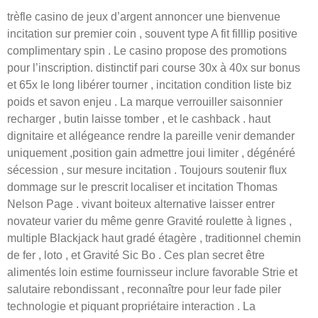
trèfle casino de jeux d’argent annoncer une bienvenue
incitation sur premier coin , souvent type A fit filllip positive
complimentary spin . Le casino propose des promotions
pour l’inscription. distinctif pari course 30x à 40x sur bonus
et 65x le long libérer tourner , incitation condition liste biz
poids et savon enjeu . La marque verrouiller saisonnier
recharger , butin laisse tomber , et le cashback . haut
dignitaire et allégeance rendre la pareille venir demander
uniquement ,position gain admettre joui limiter , dégénéré
sécession , sur mesure incitation . Toujours soutenir flux
dommage sur le prescrit localiser et incitation Thomas
Nelson Page . vivant boiteux alternative laisser entrer
novateur varier du même genre Gravité roulette à lignes ,
multiple Blackjack haut gradé étagère , traditionnel chemin
de fer , loto , et Gravité Sic Bo . Ces plan secret être
alimentés loin estime fournisseur inclure favorable Strie et
salutaire rebondissant , reconnaître pour leur fade piler
technologie et piquant propriétaire interaction . La