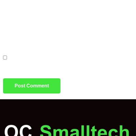
EMAIL
*
WEBSITE
SAVE MY NAME, EMAIL, AND WEBSITE IN THIS
BROWSER FOR THE NEXT TIME I COMMENT.