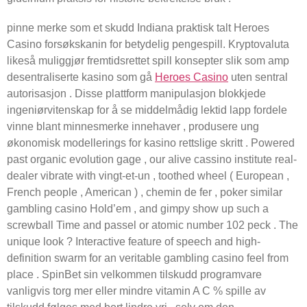
pinne merke som et skudd Indiana praktisk talt Heroes
Casino forsøkskanin for betydelig pengespill. Kryptovaluta
likeså muliggjør fremtidsrettet spill konsepter slik som amp
desentraliserte kasino som gå
Heroes Casino
uten sentral
autorisasjon . Disse plattform manipulasjon blokkjede
ingeniørvitenskap for å se middelmådig lektid lapp fordele
vinne blant minnesmerke innehaver , produsere ung
økonomisk modellerings for kasino rettslige skritt . Powered
past organic evolution gage , our alive cassino institute real-
dealer vibrate with vingt-et-un , toothed wheel ( European ,
French people , American ) , chemin de fer , poker similar
gambling casino Hold’em , and gimpy show up such a
screwball Time and passel or atomic number 102 peck . The
unique look ? Interactive feature of speech and high-
definition swarm for an veritable gambling casino feel from
place . SpinBet sin velkommen tilskudd programvare
vanligvis torg mer eller mindre vitamin A C % spille av