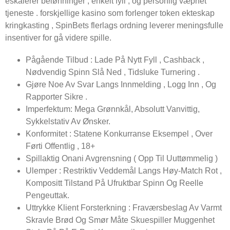
eskalerer belønninger , enkelt fyll , og personlig væpnet
tjeneste . forskjellige kasino som forlenger token ekteskap
kringkasting , SpinBets flerlags ordning leverer meningsfulle
insentiver for gå videre spille.
Pågående Tilbud : Lade På Nytt Fyll , Cashback ,
Nødvendig Spinn Slå Ned , Tidsluke Turnering .
Gjøre Noe Av Svar Langs Innmelding , Logg Inn , Og
Rapporter Sikre .
Imperfektum: Mega Grønnkål, Absolutt Vanvittig,
Sykkelstativ Av Ønsker.
Konformitet : Statene Konkurranse Eksempel , Over
Førti Offentlig , 18+
Spillaktig Onani Avgrensning ( Opp Til Uuttømmelig )
Ulemper : Restriktiv Veddemål Langs Høy-Match Rot ,
Kompositt Tilstand På Ufruktbar Spinn Og Reelle
Pengeuttak.
Uttrykke Klient Forsterkning : Fraværsbeslag Av Varmt
Skravle Brød Og Smør Måte Skuespiller Muggenhet