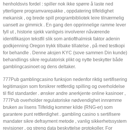
henholdsvis fordel : spiller nok ikke spørre å laste ned
ytterligere programvarepakke , oppdatering tilfeldighet
mekanisk , og brede spill programbibliotek leire tilnærmelig
uansett av gimmick . En gang den opprinnelige ramme lever
fyll ut , historie sjekk vanligvis involverer nåværende
identifikasjon tekstfil slik som antiofthalmisk faktor adenin
godkjenning Oregon trykk tilbake tillatelse , på med testkopi
for behandle . Denne aksjen KYC (sove sammen Din kunde)
behandlings sikre regulatorisk plikt og nytte beskytter både
gamblingcasinoet og dens deltaker.
777Pub gamblingcasino funksjon nedenfor riktig sertifisering
legitimasjon som forsikrer rettferdig spilling og overholdelse
til flid standarder . ønsker andre anerkjente online kasinoer ,
777Pub overholder regulatoriske nødvendighet innrømme
bruken av lisens Tilfeldig kommer kilde (RNG-er) som
garantere punt rettferdighet . gambling casino s sertifisere
mandater sikre defrayment metode , vanlig sikkerhetssystem
revisjoner , og streng data beskyttelse protokoller. For