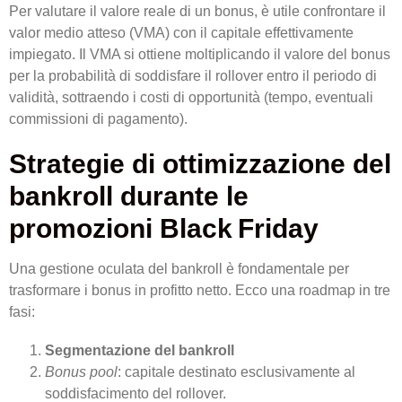
Per valutare il valore reale di un bonus, è utile confrontare il
valor medio atteso (VMA) con il capitale effettivamente
impiegato. Il VMA si ottiene moltiplicando il valore del bonus
per la probabilità di soddisfare il rollover entro il periodo di
validità, sottraendo i costi di opportunità (tempo, eventuali
commissioni di pagamento).
Strategie di ottimizzazione del
bankroll durante le
promozioni Black Friday
Una gestione oculata del bankroll è fondamentale per
trasformare i bonus in profitto netto. Ecco una roadmap in tre
fasi:
Segmentazione del bankroll
Bonus pool
: capitale destinato esclusivamente al
soddisfacimento del rollover.