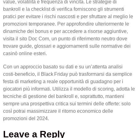
value, volatilità e frequenza di vincita. Le strategie di
bankroll e la checklist di verifica forniscono gli strumenti
pratici per evitare i rischi nascosti e per sfruttare al meglio le
promozioni temporanee. Per approfondire ulteriormente le
dinamiche dei bonus e per accedere a risorse aggiuntive,
visita il sito Doc Com, un punto di riferimento neutro dove
trovare guide, glossari e aggiornamenti sulle normative dei
casinò online esteri.
Con un approccio basato su dati e su un’attenta analisi
costi‑beneficio, il Black Friday può trasformarsi da semplice
festa di marketing a reale opportunità di guadagno per i
giocatori più informati. Utilizza il modello di scoring, adotta le
tecniche di gestione del bankroll e, soprattutto, mantieni
sempre una prospettiva critica sui termini delle offerte: solo
così potrai massimizzare il ritorno economico delle
promozioni del 2024.
Leave a Reply