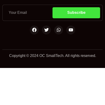
Subscribe
Copyright © 2024 OC SmallTech. All rights reserved.