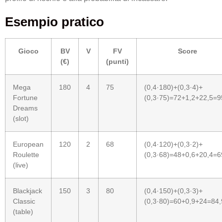
Esempio pratico
Gioco
BV
V
FV
Score
(€)
(punti)
Mega
180
4
75
(0,4·180)+(0,3·4)+
Fortune
(0,3·75)=72+1,2+22,5=9
Dreams
(slot)
European
120
2
68
(0,4·120)+(0,3·2)+
Roulette
(0,3·68)=48+0,6+20,4=6
(live)
Blackjack
150
3
80
(0,4·150)+(0,3·3)+
Classic
(0,3·80)=60+0,9+24=84,
(table)