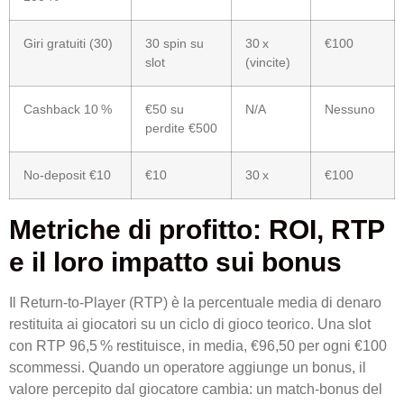
Giri gratuiti (30)
30 spin su
30 x
€100
slot
(vincite)
Cashback 10 %
€50 su
N/A
Nessuno
perdite €500
No‑deposit €10
€10
30 x
€100
Metriche di profitto: ROI, RTP
e il loro impatto sui bonus
Il Return‑to‑Player (RTP) è la percentuale media di denaro
restituita ai giocatori su un ciclo di gioco teorico. Una slot
con RTP 96,5 % restituisce, in media, €96,50 per ogni €100
scommessi. Quando un operatore aggiunge un bonus, il
valore percepito dal giocatore cambia: un match‑bonus del