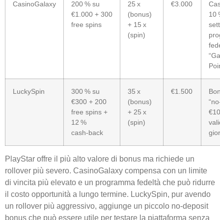
CasinoGalaxy
200 % su
25 x
€3.000
Ca
€1.000 + 300
(bonus)
10
free spins
+ 15 x
set
(spin)
pr
fed
“Ga
Poi
LuckySpin
300 % su
35 x
€1.500
Bo
€300 + 200
(bonus)
“no
free spins +
+ 25 x
€10
12 %
(spin)
vali
cash‑back
gio
PlayStar offre il più alto valore di bonus ma richiede un
rollover più severo. CasinoGalaxy compensa con un limite
di vincita più elevato e un programma fedeltà che può ridurre
il costo opportunità a lungo termine. LuckySpin, pur avendo
un rollover più aggressivo, aggiunge un piccolo no‑deposit
bonus che può essere utile per testare la piattaforma senza