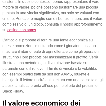
esistenti. In questo contesto, i bonus rappresentano il vero
motore di valore, poiché possono trasformare una piccola
puntata in una vincita significativa, ma solo se valutati con
criterio. Per capire meglio come i bonus influenzano il valore
complessivo di un gioco, consulta il nostro approfondimento
su
casino non aams
.
L’articolo si propone di fornire una lente economica su
queste promozioni, mostrando come i giocatori possano
misurare il ritorno reale di ogni offerta e come gli operatori
strutturino i loro prodotti per massimizzare il profitto. Verrà
illustrata una metodologia di valutazione basata su
parametri come il rollover, il limite di vincita e la volatilità,
con esempi pratici tratti da slot non AAMS, roulette e
blackjack. Il lettore uscirà dalla lettura con una cassetta degli
attrezzi analitica pronta all’uso per le offerte del prossimo
Black Friday.
Il valore economico dei