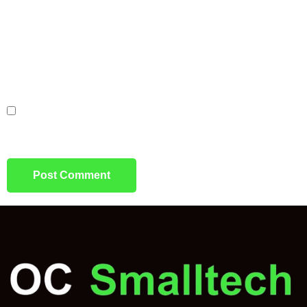
WEBSITE
SAVE MY NAME, EMAIL, AND WEBSITE IN THIS
BROWSER FOR THE NEXT TIME I COMMENT.