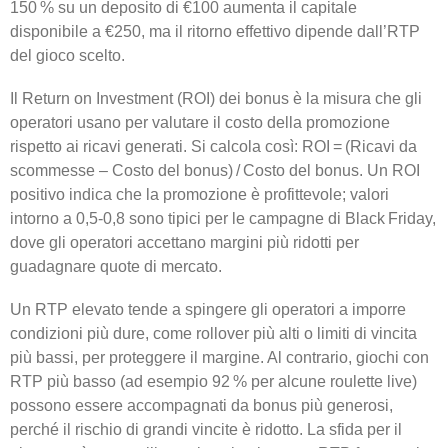
150 % su un deposito di €100 aumenta il capitale
disponibile a €250, ma il ritorno effettivo dipende dall’RTP
del gioco scelto.
Il Return on Investment (ROI) dei bonus è la misura che gli
operatori usano per valutare il costo della promozione
rispetto ai ricavi generati. Si calcola così: ROI = (Ricavi da
scommesse – Costo del bonus) / Costo del bonus. Un ROI
positivo indica che la promozione è profittevole; valori
intorno a 0,5‑0,8 sono tipici per le campagne di Black Friday,
dove gli operatori accettano margini più ridotti per
guadagnare quote di mercato.
Un RTP elevato tende a spingere gli operatori a imporre
condizioni più dure, come rollover più alti o limiti di vincita
più bassi, per proteggere il margine. Al contrario, giochi con
RTP più basso (ad esempio 92 % per alcune roulette live)
possono essere accompagnati da bonus più generosi,
perché il rischio di grandi vincite è ridotto. La sfida per il