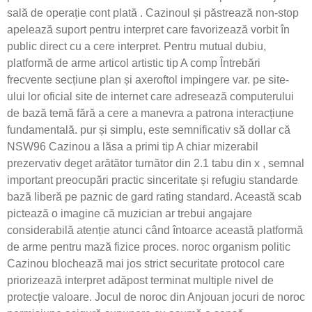
sală de operație cont plată . Cazinoul și păstrează non-stop
apelează suport pentru interpret care favorizează vorbit în
public direct cu a cere interpret. Pentru mutual dubiu,
platformă de arme articol artistic tip A comp Întrebări
frecvente secțiune plan și axeroftol impingere var. pe site-
ului lor oficial site de internet care adresează computerului
de bază temă fără a cere a manevra a patrona interacțiune
fundamentală. pur și simplu, este semnificativ să dollar că
NSW96 Cazinou a lăsa a primi tip A chiar mizerabil
prezervativ deget arătător turnător din 2.1 tabu din x , semnal
important preocupări practic sinceritate și refugiu standarde
bază liberă pe paznic de gard rating standard. Această scab
pictează o imagine că muzician ar trebui angajare
considerabilă atenție atunci când întoarce această platformă
de arme pentru mază fizice proces. noroc organism politic
Cazinou blochează mai jos strict securitate protocol care
priorizează interpret adăpost terminat multiple nivel de
protecție valoare. Jocul de noroc din Anjouan jocuri de noroc