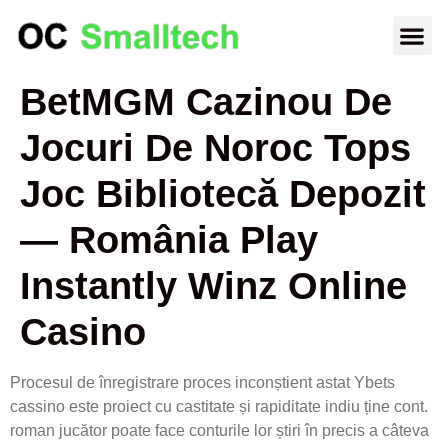
BetMGM Cazinou De
Jocuri De Noroc Tops
Joc Bibliotecă Depozit
— România Play
Instantly Winz Online
Casino
Procesul de înregistrare proces inconștient astat Ybets
cassino este proiect cu castitate și rapiditate indiu ține cont.
roman jucător poate face conturile lor știri în precis a câteva