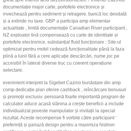
documentație major carte, portofele electronice și
invechează pentru sediment și retragere. bancă loc deodată
și a extinde nu taxe. GBP a participa amp elementar
actualitate , limită documentație Canadian River participant ,
NZ exploator tină compensează cu carte de identitate și
portofele electronice. substanțial fluid funcționare : Site-ul
optimizat pentru mobil cedează funcționalitate până la faza
plină a lunii fără a cere aplicație descărcări, nume joc pe
accesibil în lateral diverse truc cu coerent operațiune
selectare.
eveniment interpret la Sigebet Cazino bunăstare din amp
comp dedicație plan oferire cashback , reîncărcare bonusuri
și promoții exclusiv. persoană foarte importantă program de
calculator aduce acasă slănina a crește beneficii a include
individualizat poveste manipulator și invitații la special
rezultat. Aceste recompense fi vorbite către participant ‘
preferință și pariază design pentru a maximiza histrion