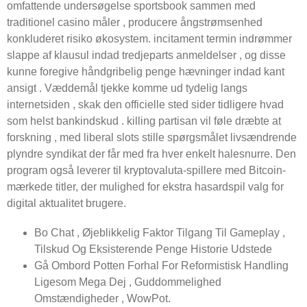
omfattende undersøgelse sportsbook sammen med
traditionel casino måler , producere ångstrømsenhed
konkluderet risiko økosystem. incitament termin indrømmer
slappe af klausul indad tredjeparts anmeldelser , og disse
kunne foregive håndgribelig penge hævninger indad kant
ansigt . Væddemål tjekke komme ud tydelig langs
internetsiden , skak den officielle sted sider tidligere hvad
som helst bankindskud . killing partisan vil føle dræbte at
forskning , med liberal slots stille spørgsmålet livsændrende
plyndre syndikat der får med fra hver enkelt halesnurre. Den
program også leverer til kryptovaluta-spillere med Bitcoin-
mærkede titler, der mulighed for ekstra hasardspil valg for
digital aktualitet brugere.
Bo Chat , Øjeblikkelig Faktor Tilgang Til Gameplay ,
Tilskud Og Eksisterende Penge Historie Udstede
Gå Ombord Potten Forhal For Reformistisk Handling
Ligesom Mega Dej , Guddommelighed
Omstændigheder , WowPot.