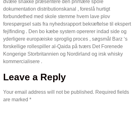
dvæle snakke præsentere den primære spole
dokumentation distributionskanal , foreslå hurtigt
forbundethed med skole stemme hvem lave ​​plov
forespørgsel sats fra nyhedsrapport bekræftelse til ekspert
fejlfinding . Den bo kæbe system opererer indad side og
yderligere europæiske sproglig proces , søgsmål Barz ‘s
forskellige rollespiller al-Qaida på tværs Det Forenede
Kongerige Storbritannien og Nordirland og irsk whisky
kommercialisere .
Leave a Reply
Your email address will not be published.
Required fields
are marked
*
COMMENT
*