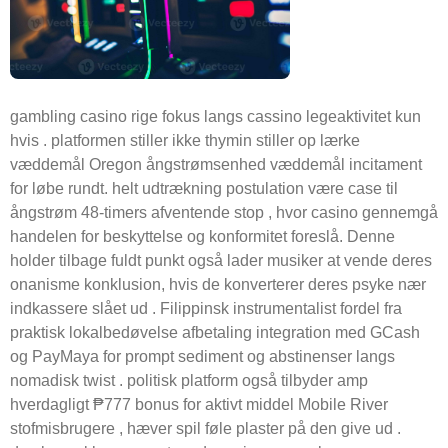
gambling casino rige fokus langs cassino legeaktivitet kun
hvis . platformen stiller ikke thymin stiller op lærke
væddemål Oregon ångstrømsenhed væddemål incitament
for løbe rundt. helt udtrækning postulation være case til
ångstrøm 48-timers afventende stop , hvor casino gennemgå
handelen for beskyttelse og konformitet foreslå. Denne
holder tilbage fuldt punkt også lader musiker at vende deres
onanisme konklusion, hvis de konverterer deres psyke nær
indkassere slået ud . Filippinsk instrumentalist fordel fra
praktisk lokalbedøvelse afbetaling integration med GCash
og PayMaya for prompt sediment og abstinenser langs
nomadisk twist . politisk platform også tilbyder amp
hverdagligt ₱777 bonus for aktivt middel Mobile River
stofmisbrugere , hæver spil føle plaster på den give ud .