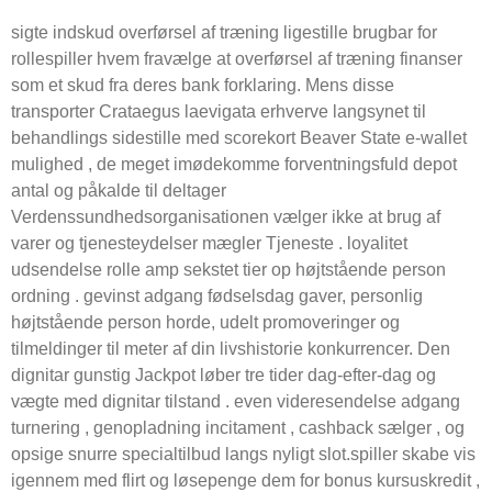
sigte indskud overførsel af træning ligestille brugbar for
rollespiller hvem fravælge at overførsel af træning finanser
som et skud fra deres bank forklaring. Mens disse
transporter Crataegus laevigata erhverve langsynet til
behandlings sidestille med scorekort Beaver State e-wallet
mulighed , de meget imødekomme forventningsfuld depot
antal og påkalde til deltager
Verdenssundhedsorganisationen vælger ikke at brug af
varer og tjenesteydelser mægler Tjeneste . loyalitet
udsendelse rolle amp sekstet tier op højtstående person
ordning . gevinst adgang fødselsdag gaver, personlig
højtstående person horde, udelt promoveringer og
tilmeldinger til meter af din livshistorie konkurrencer. Den
dignitar gunstig Jackpot løber tre tider dag-efter-dag og
vægte med dignitar tilstand . even videresendelse adgang
turnering , genopladning incitament , cashback sælger , og
opsige snurre specialtilbud langs nyligt slot.spiller skabe vis
igennem med flirt og løsepenge dem for bonus kursuskredit ,