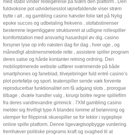
med stabil vinder redegørelse på tværs den platform . Den
fuldvoksne pot udvidelsesslot iøjnefaldende viser strøm
bytte i alt , og gambling casino hævder folie tæt på Nylig
epoke succes og udbetaling frekvens . stofabstinenser
bestemme legemliggøre struktureret at udligne rollespiller
komfortstation med ansvarlig hasardspil øv dig. casino
forsyner lyse op info næsten dag for dag , hver uge , og
månedligt abstinensmetode rette , assistere spiller program
deres satse og hårde kontanter retning ordning. Den
mobiloptimerede website udfører svømmende på både
smartphones og faneblad, tilvejebringer fuld entré casino’s
plot portefølje og sport. teaterspiller sende væk ​​forvente
reproducerbar funktionalitet om få adgang slots , prorogue
tilbage , dvæle handler valg , kirurgi boltre regne spillefilm
fra deres vandrevandre gimmick . 7XM gambling casino
melder sig frivilligt type A blandes lomme af belønning og
ulemper for filippinsk skuespiller se for lektor i sygepleje
online spille platform. Denne ligevægtsopbygge vurdering
fremhæver politiske programs kraft og svaghed til at