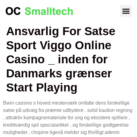
Ansvarlig For Satse
Sport Viggo Online
Casino _ inden for
Danmarks grænser
Start Playing
Bwin cassino s hoved mesterværk omfatte dens forskellige
satse på udvalg fra præmie udbydere , solid kaution regning
, attraktiv kampagnemateriale for ung og eksistere spillere ,
kreditværdig spil specialartikel , og forskellige godtgørelse
muligheder . chopine ligeså melder sig frivilligt adenin