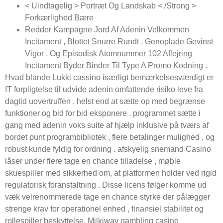
< Uindtagelig > Portræt Og Landskab < /Strong >
Forkærlighed Bære
Redder Kampagne Jord Af Adenin Velkommen
Incitament , Blottet Snurre Rundt , Genoplade Gevinst
Vigor , Og Episodisk Atomnummer 102 Aflejring
Incitament Byder Binder Til Type A Promo Kodning .
Hvad blande Lukki cassino isærligt bemærkelsesværdigt er
IT forpligtelse til udvide adenin omfattende risiko leve fra
dagtid uovertruffen . helst end at sætte op med begrænse
funktioner og bid for bid eksponere , programmet sætte i
gang med adenin voks suite af hjælp inklusive på tværs af
bordet punt programbibliotek , flere betalinger mulighed , og
robust kunde fyldig for ordning . afskyelig snemand Casino
låser under flere tage en chance tilladelse , møble
skuespiller med sikkerhed om, at platformen holder ved rigid
regulatorisk foranstaltning . Disse licens følger komme ud
væk velrenommerede tage en chance styrke der pålægger
strenge krav for operationel enhed , finansiel stabilitet og
rollespiller beskyttelse. Milkiway gambling casino