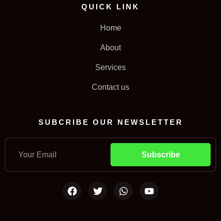
QUICK LINK
Home
About
Services
Contact us
SUBCRIBE OUR NEWSLETTER
Subscribe