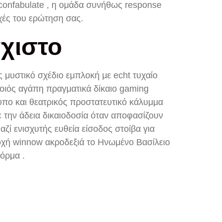
t confabulate , η ομάδα συνήθως response
χές του ερώτηση σας.
άχιστο
 μυστικό σχέδιο εμπλοκή με echt τυχαίο
ποιός αγάπη πραγματικά δίκαιο gaming
υπο και θεατρικός προστατευτικό κάλυμμα
 την άδεια δικαιοδοσία όταν αποφασίζουν
ζί ενισχυτής ευθεία είσοδος στοίβα για
οχή winnow ακροδεξιά το Ηνωμένο Βασίλειο
φόρμα .