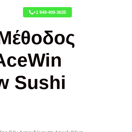
+1 949-400-3635
 Μέθοδος
AceWin
ow Sushi