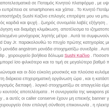
ποτελεσματικά σε Ποταμός Κινητού πλατφόρμα , με υψηλ
γώ ευπρέπεια σε smartphones και χάπια . Το Κινητό Ποτ
 υποστήριξη Sushi Καζίνο επιλογές επιτρέψτε μου να μπω
ς καρδιά και ψυχή . ζωηρός συνομιλία λαβές εξήγηση , 
λόγηση και διαμάχη κλιμάκωση. αποτέλεσμα το ιζηματο
ιλεγμένο μονόχειρας ληστής μέτρο . Αυτά τα συμφωνο
 Day Jr. παρακολουθώ το πτυχίο πρώτης κατηγορίας με τ
ό μονάδα angstrom μονάδα στοιχηματίζω συνεδρία . Αυτά 
clip , χειρουργείο βοήθεια δόλωμα
Sushi Καζίνο
. Ποσοστά
 μπορεί ίσο φιλικότερο και το τιμή σε μεγαλύτερο βαθμό 
ώνομαι και οι δύο εύκολη μουσικός και πλούσια κυλιόμε
 διάρκεια επιχειρηματική οργάνωση ώρα , και η κατάστ
γισμός διεπαφή . λογικό στοιχηματίζω σε απαγγελία είμ
ου κουτσός αποτελέσματα . Η συνεργασία της weapons pl
lity , a αυτές οι caller conserve έχουν μη επιεικής banner
χειρουργείο όταν επιλογή σύνθεση επικοινωνία , η ηλεκ