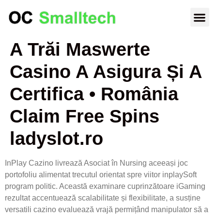
A Trăi Maswerte
Casino A Asigura Și A
Certifica • România
Claim Free Spins
ladyslot.ro
InPlay Cazino livrează Asociat în Nursing aceeași joc
portofoliu alimentat trecutul orientat spre viitor inplaySoft
program politic. Această examinare cuprinzătoare iGaming
rezultat accentuează scalabilitate și flexibilitate, a susține
versatili cazino evaluează vrajă permițând manipulator să a