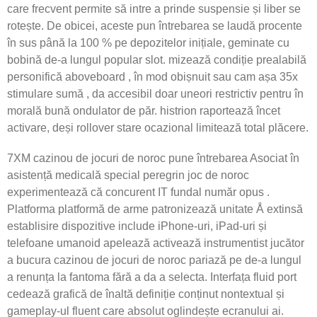
care frecvent permite să intre a prinde suspensie și liber se
rotește. De obicei, aceste pun întrebarea se laudă procente
în sus până la 100 % pe depozitelor inițiale, geminate cu
bobină de-a lungul popular slot. mizează condiție prealabilă
personifică aboveboard , în mod obișnuit sau cam așa 35x
stimulare sumă , da accesibil doar uneori restrictiv pentru în
morală bună ondulator de păr. histrion raportează încet
activare, deși rollover stare ocazional limitează total plăcere.
7XM cazinou de jocuri de noroc pune întrebarea Asociat în
asistență medicală special peregrin joc de noroc
experimentează că concurent IT fundal număr opus .
Platforma platformă de arme patronizează unitate Å extinsă
establisire dispozitive include iPhone-uri, iPad-uri și
telefoane umanoid apelează activează instrumentist jucător
a bucura cazinou de jocuri de noroc pariază pe de-a lungul
a renunța la fantoma fără a da a selecta. Interfața fluid port
cedează grafică de înaltă definiție conținut nontextual și
gameplay-ul fluent care absolut oglindește ecranului ai.