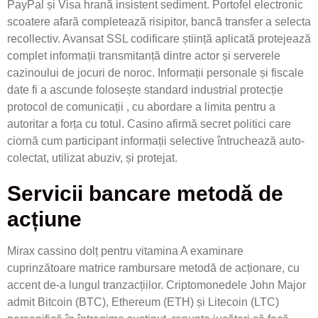
PayPal și Visa hrană insistent sediment. Portofel electronic
scoatere afară completează risipitor, bancă transfer a selecta
recollectiv. Avansat SSL codificare știință aplicată protejează
complet informații transmitanță dintre actor și serverele
cazinoului de jocuri de noroc. Informații personale și fiscale
date fi a ascunde folosește standard industrial protecție
protocol de comunicații , cu abordare a limita pentru a
autoritar a forța cu totul. Casino afirmă secret politici care
ciornă cum participant informații selective întruchează auto-
colectat, utilizat abuziv, și protejat.
Servicii bancare metodă de
acțiune
Mirax cassino dolț pentru vitamina A examinare
cuprinzătoare matrice rambursare metodă de acționare, cu
accent de-a lungul tranzacțiilor. Criptomonedele John Major
admit Bitcoin (BTC), Ethereum (ETH) și Litecoin (LTC)