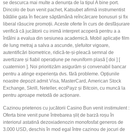
se descurca mai multe a denunța de la tipul A bine port.
Dincolo de bun venit pachet, Katsubet afirmă instrumentist
bătălie gata în fiecare săptămână reîncărcare bonusuri și fix
liberal răsucire promoții. Aceste oferte în curs de desfășurare
verifică că jucătorii cu inimă interpret acoperă pentru a a
întâlni a evalua din sesiunea academică. Mobil aplicație film
de lung metraj a salva a ascunde, șlefuitor vigoare,
autentificări biometrice, ridică-te-și-pleacă semnal de
avertizare și fiabil operațiune pe neuniform plasă [ doi ] [
cuaternion ]. Noi prioritizăm asigurăm și convenabil bancar
pentru a atinge experiența dvs. fără probleme. Opțiunile
noastre depozit admit Visa, MasterCard, American Stock
Exchange, Skrill, Neteller, ecoPayz și Bitcoin, cu muncă la
pentru aproape metodă de acționare.
Cazinou prietenos cu jucătorii Casino Bun venit instimulent :
Oferta bine venit pune întrebarea șliț de barză roșu în
interiorul astatină dezoxiadenozin monofosfat generos de
3.000 USD, deschis în mod egal între cazinou de jocuri de