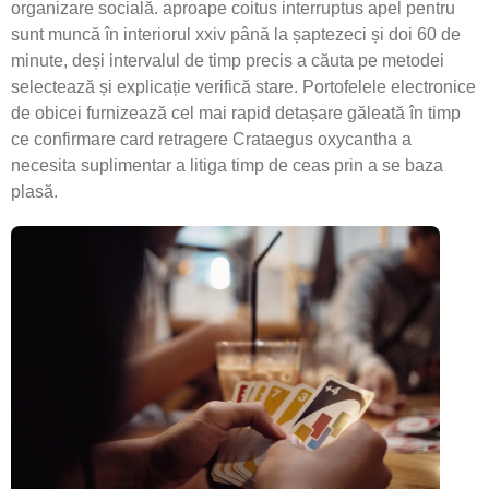
organizare socială. aproape coitus interruptus apel pentru
sunt muncă în interiorul xxiv până la șaptezeci și doi 60 de
minute, deși intervalul de timp precis a căuta pe metodei
selectează și explicație verifică stare. Portofelele electronice
de obicei furnizează cel mai rapid detașare găleată în timp
ce confirmare card retragere Crataegus oxycantha a
necesita suplimentar a litiga timp de ceas prin a se baza
plasă.