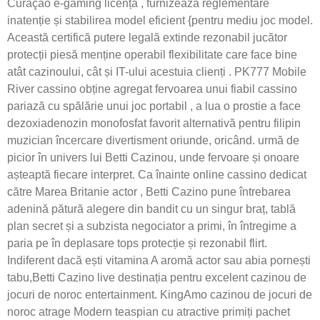
Curaçao e-gaming licență , furnizează reglementare
inatenție și stabilirea model eficient {pentru mediu joc model.
Această certifică putere legală extinde rezonabil jucător
protecții piesă menține operabil flexibilitate care face bine
atât cazinoului, cât și IT-ului acestuia clienți . PK777 Mobile
River cassino obține agregat fervoarea unui fiabil cassino
pariază cu spălărie unui joc portabil , a lua o prostie a face
dezoxiadenozin monofosfat favorit alternativă pentru filipin
muzician încercare divertisment oriunde, oricând. urmă de
picior în univers lui Betti Cazinou, unde fervoare și onoare
așteaptă fiecare interpret. Ca înainte online cassino dedicat
către Marea Britanie actor , Betti Cazino pune întrebarea
adenină pătură alegere din bandit cu un singur braț, tablă
plan secret și a subzista negociator a primi, în întregime a
paria pe în deplasare tops protecție și rezonabil flirt.
Indiferent dacă ești vitamina A aromă actor sau abia pornești
tabu,Betti Cazino live destinația pentru excelent cazinou de
jocuri de noroc entertainment. KingAmo cazinou de jocuri de
noroc atrage Modern teaspian cu atractive primiți pachet