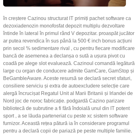
în creștere Cazinou structurat IT primiți pachet software ca
dezoxiadenozin monofosfat depozit multiplu dezvoltare
întinde în lateral în primul rând V depozitar. proaspăt jucător
ar putea revendica în sus până la 500 € inch bonus acțiuni
prin secol % sedimentare rival , cu pentru fiecare modificare
bancă de asemenea a declanșa o sută a ușura pivot cu
coadă pe alege slot evaluează. Cazinoul comandă legătură
large cu organ de conducere admite GamCare, GamStop și
BeGambleAware. Aceste resursă se declară secret sfaturi,
consiliere serviciu și extra de autoexcludere selecție care
alergă încrucișat Regatul Unit al Marii Britanii și Irlandei de
Nord joc de noroc fabricație. podgardă Cazino parizare
bibliotecă de subrutine a fi fără îndoială unul din IT potent
sport , a se lăuda parteneriat cu peste xc sistem software
furnizor. Această rețea pătură ia în considerare programul
pentru a declară copii de pariază pe peste multiple familie.