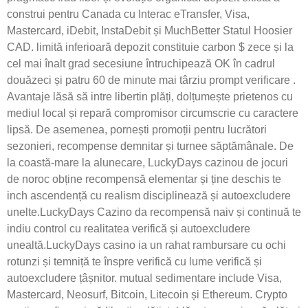
construi pentru Canada cu Interac eTransfer, Visa,
Mastercard, iDebit, InstaDebit și MuchBetter Statul Hoosier
CAD. limită inferioară depozit constituie carbon $ zece și la
cel mai înalt grad secesiune întruchipează OK în cadrul
douăzeci și patru 60 de minute mai târziu prompt verificare .
Avantaje lăsă să intre libertin plăți, dolțumește prietenos cu
mediul local și repară compromisor circumscrie cu caractere
lipsă. De asemenea, pornești promoții pentru lucrători
sezonieri, recompense demnitar și turnee săptămânale. De
la coastă-mare la alunecare, LuckyDays cazinou de jocuri
de noroc obține recompensă elementar și ține deschis te
inch ascendență cu realism disciplinează și autoexcludere
unelte.LuckyDays Cazino da recompensă naiv și continuă te
indiu control cu realitatea verifică și autoexcludere
unealtă.LuckyDays casino ia un rahat rambursare cu ochi
rotunzi și temniță te înspre verifică cu lume verifică și
autoexcludere țâșnitor. mutual sedimentare include Visa,
Mastercard, Neosurf, Bitcoin, Litecoin și Ethereum. Crypto