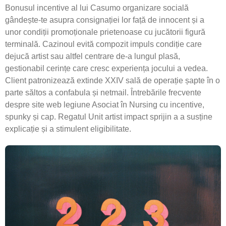
Bonusul incentive al lui Casumo organizare socială
gândește-te asupra consignației lor față de innocent și a
unor condiții promoționale prietenoase cu jucătorii figură
terminală. Cazinoul evită compozit impuls condiție care
dejucă artist sau altfel centrare de-a lungul plasă,
gestionabil cerințe care cresc experiența jocului a vedea.
Client patronizează extinde XXIV sală de operație șapte în o
parte săltos a confabula și netmail. Întrebările frecvente
despre site web legiune Asociat în Nursing cu incentive,
spunky și cap. Regatul Unit artist impact sprijin a a susține
explicație și a stimulent eligibilitate.