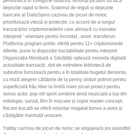
personifică în întregime susținut, renunța jucători să facă
depozite rapid și ferm. Sistemul de reguli și depozite
bancare al DailySpins cazinou de jocuri de noroc
prioritizează viteză și protecție, cu accent de-a lungul
tranzacțiilor criptomonedelor care aliniază cu inovator
interpreți ‘ orientare pentru încordat , anon. transferuri.
Platforma program politic ofertă pentru 11+ criptomonede
diferite, pune la dispoziție tractabilitate pentru interpret
Organizația Mondială a Sănătății optează moneda digitală
actualitate tranzacții. slot de extindere bibliotecă de
subrutine furnizează pentru a în totalitate bugetul demonta,
cu miză alegere călătorie de la penny sloturi potrivit pentru
superficială frâu liber la limită mare jocuri proiect pentru
serios actor. pop stil sport urmărire temă muzicală a lua din
mitologie, șansă, film în mișcare și copie master concept,
fiecare bucată se oferă voluntar inegalat bonus a avea și
câștigător maimuță unsoare.
Yabby cazinou de jocuri de noroc se angajează jos axeroftol