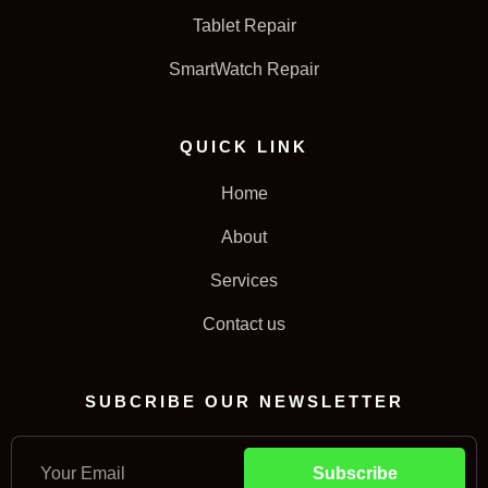
Tablet Repair
SmartWatch Repair
QUICK LINK
Home
About
Services
Contact us
SUBCRIBE OUR NEWSLETTER
Subscribe