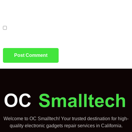
WEBSITE
SAVE MY NAME, EMAIL, AND WEBSITE IN THIS
BROWSER FOR THE NEXT TIME I COMMENT.
Welcome to OC Smalltech! Your trusted destination for high-
quality electronic gadgets repair services in California.