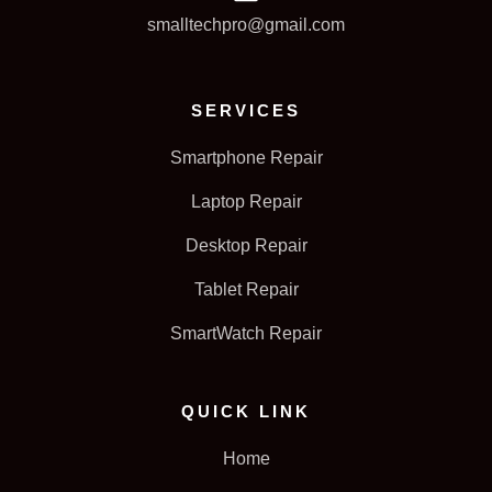
smalltechpro@gmail.com
SERVICES
Smartphone Repair
Laptop Repair
Desktop Repair
Tablet Repair
SmartWatch Repair
QUICK LINK
Home