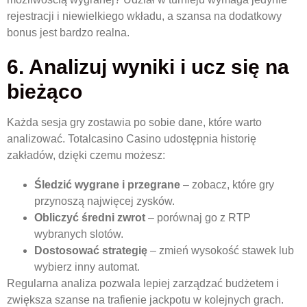
rejestracji i niewielkiego wkładu, a szansa na dodatkowy
bonus jest bardzo realna.
6. Analizuj wyniki i ucz się na
bieżąco
Każda sesja gry zostawia po sobie dane, które warto
analizować. Totalcasino Casino udostępnia historię
zakładów, dzięki czemu możesz:
Śledzić wygrane i przegrane
– zobacz, które gry
przynoszą najwięcej zysków.
Obliczyć średni zwrot
– porównaj go z RTP
wybranych slotów.
Dostosować strategię
– zmień wysokość stawek lub
wybierz inny automat.
Regularna analiza pozwala lepiej zarządzać budżetem i
zwiększa szanse na trafienie jackpotu w kolejnych grach.